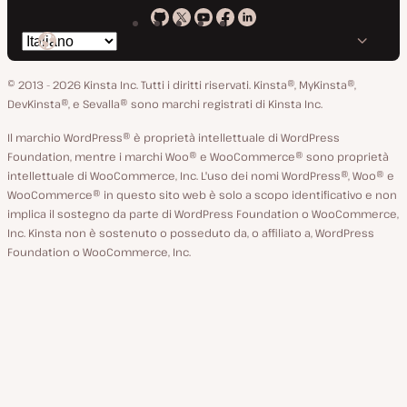
Kinsta
Kinsta
Kinsta
Kinsta
Kinsta
Cambia
su
su
su
su
su
lingua
GitHub
X
YouTube
Facebook
LinkedIn
© 2013 - 2026 Kinsta Inc. Tutti i diritti riservati.
Kinsta®, MyKinsta®,
DevKinsta®, e Sevalla® sono marchi registrati di Kinsta Inc.
Il marchio WordPress® è proprietà intellettuale di WordPress
Foundation, mentre i marchi Woo® e WooCommerce® sono proprietà
intellettuale di WooCommerce, Inc. L'uso dei nomi WordPress®, Woo® e
WooCommerce® in questo sito web è solo a scopo identificativo e non
implica il sostegno da parte di WordPress Foundation o WooCommerce,
Inc. Kinsta non è sostenuto o posseduto da, o affiliato a, WordPress
Foundation o WooCommerce, Inc.