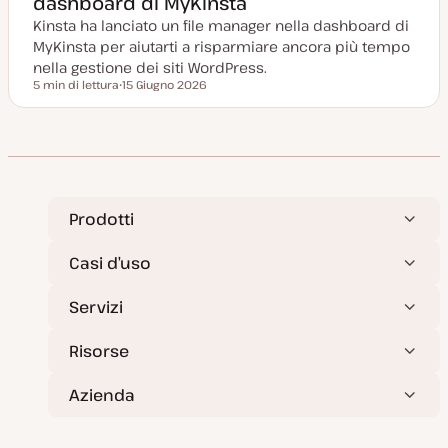
dashboard di MyKinsta
o
Kinsta ha lanciato un file manager nella dashboard di
r
n
MyKinsta per aiutarti a risparmiare ancora più tempo
a
t
nella gestione dei siti WordPress.
a
5 min di lettura
15 Giugno 2026
Tempo di lettura
D
a
t
a
a
g
g
i
o
r
Prodotti
n
a
t
Casi d’uso
a
Servizi
Risorse
Azienda