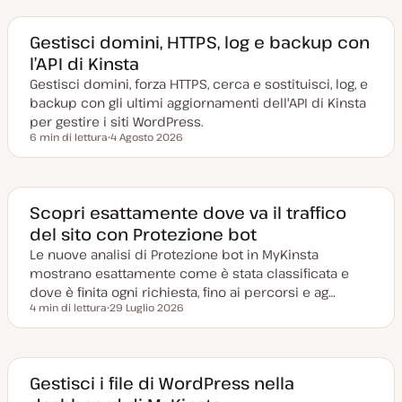
Gestisci domini, HTTPS, log e backup con
l’API di Kinsta
Gestisci domini, forza HTTPS, cerca e sostituisci, log, e
backup con gli ultimi aggiornamenti dell'API di Kinsta
per gestire i siti WordPress.
6 min di lettura
4 Agosto 2026
Tempo di lettura
D
a
t
a
a
g
Scopri esattamente dove va il traffico
g
del sito con Protezione bot
i
o
Le nuove analisi di Protezione bot in MyKinsta
r
n
mostrano esattamente come è stata classificata e
a
t
dove è finita ogni richiesta, fino ai percorsi e ag…
a
4 min di lettura
29 Luglio 2026
Tempo di lettura
D
a
t
a
a
g
Gestisci i file di WordPress nella
g
i