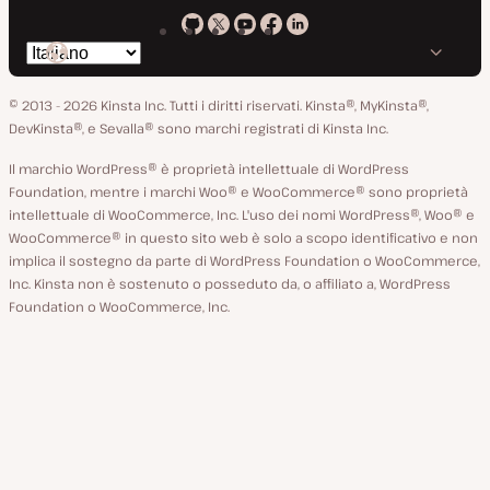
Kinsta
Kinsta
Kinsta
Kinsta
Kinsta
Cambia
su
su
su
su
su
lingua
GitHub
X
YouTube
Facebook
LinkedIn
© 2013 - 2026 Kinsta Inc. Tutti i diritti riservati.
Kinsta®, MyKinsta®,
DevKinsta®, e Sevalla® sono marchi registrati di Kinsta Inc.
Il marchio WordPress® è proprietà intellettuale di WordPress
Foundation, mentre i marchi Woo® e WooCommerce® sono proprietà
intellettuale di WooCommerce, Inc. L'uso dei nomi WordPress®, Woo® e
WooCommerce® in questo sito web è solo a scopo identificativo e non
implica il sostegno da parte di WordPress Foundation o WooCommerce,
Inc. Kinsta non è sostenuto o posseduto da, o affiliato a, WordPress
Foundation o WooCommerce, Inc.