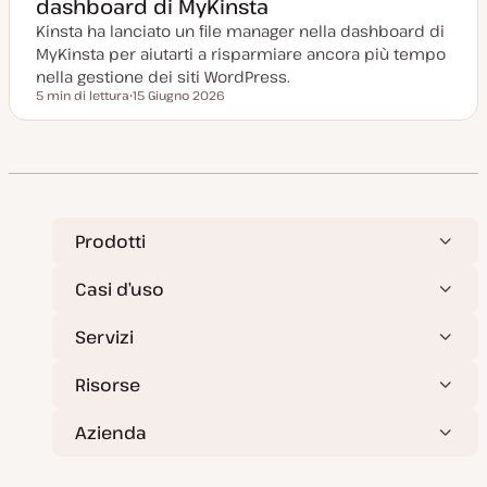
dashboard di MyKinsta
i
o
Kinsta ha lanciato un file manager nella dashboard di
r
n
MyKinsta per aiutarti a risparmiare ancora più tempo
a
t
nella gestione dei siti WordPress.
a
5 min di lettura
15 Giugno 2026
Tempo di lettura
D
a
t
a
a
g
g
i
o
r
Prodotti
n
a
t
Casi d’uso
a
Servizi
Risorse
Azienda