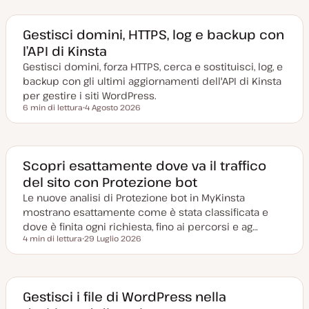
Gestisci domini, HTTPS, log e backup con
l’API di Kinsta
Gestisci domini, forza HTTPS, cerca e sostituisci, log, e
backup con gli ultimi aggiornamenti dell'API di Kinsta
per gestire i siti WordPress.
6 min di lettura
4 Agosto 2026
Tempo di lettura
D
a
t
a
a
g
Scopri esattamente dove va il traffico
g
del sito con Protezione bot
i
o
Le nuove analisi di Protezione bot in MyKinsta
r
n
mostrano esattamente come è stata classificata e
a
t
dove è finita ogni richiesta, fino ai percorsi e ag…
a
4 min di lettura
29 Luglio 2026
Tempo di lettura
D
a
t
a
a
g
Gestisci i file di WordPress nella
g