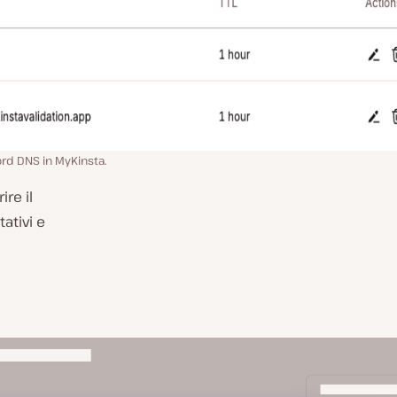
rd DNS in MyKinsta.
ire il
ativi e