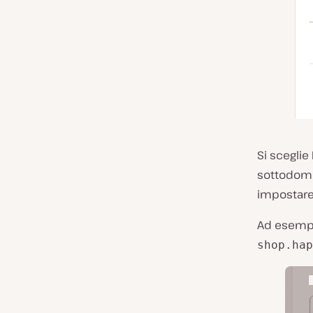
Si sceglie
sottodomin
impostare 
Ad esempi
shop.hap