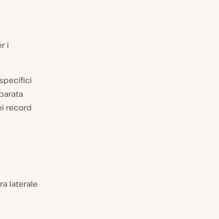
r i
specifici
parata
ei record
ra laterale