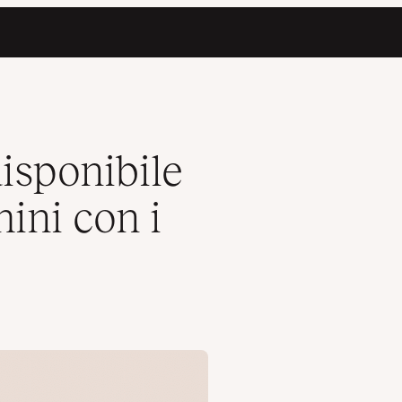
record NS
isponibile
ini con i