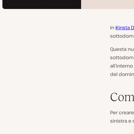
In
Kinsta 
sottodomi
Questa nuo
sottodomin
all’interno
del domini
Com
Per creare
sinistra e