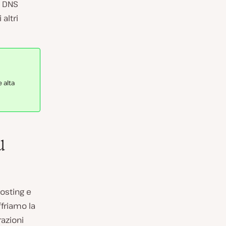
d DNS
 altri
 alta
ù
osting e
ffriamo la
razioni