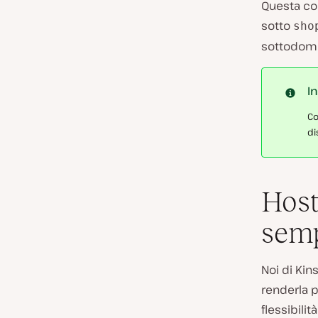
Questa con
sotto
sho
sottodomi
I
Co
di
Host
semp
Noi di Kin
renderla p
flessibili