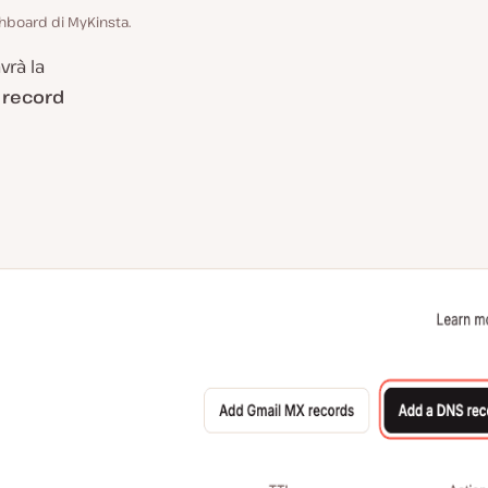
shboard di MyKinsta.
vrà la
 record