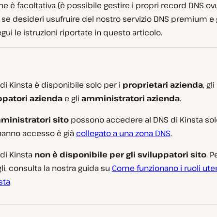
e è facoltativa (è possibile gestire i propri record DNS o
 se desideri usufruire del nostro servizio DNS premium e g
gui le istruzioni riportate in questo articolo.
 di Kinsta è disponibile solo per i
proprietari azienda
, gli
ppatori azienda
e gli
amministratori azienda
.
ministratori sito
possono accedere al DNS di Kinsta solo 
 hanno accesso è già
collegato a una zona DNS
.
 di Kinsta
non è disponibile per gli sviluppatori sito
. P
li, consulta la nostra guida su
Come funzionano i ruoli ute
sta
.