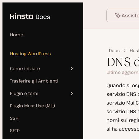
Language
ntenuto principale
Assist
Home
Docs
Hos
Hosting WordPress
DNS d
Come iniziare
Ultimo aggior
Trasferire gli Ambienti
Caratteristiche
Quando si osp
Plugin e temi
servizio DNS d
Infrastruttura
servizio MailC
Plugin Must Use (MU)
Aggiungere un sito
Plugin vietati e
servizio DNS 
incompatibili
SSH
nomi sul regi
Checklist per il “Go Live”
si ha accesso
Modalità di manutenzione
SFTP
Installazione manuale
di WordPress