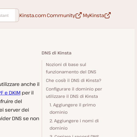
Apri in una nuova scheda
Apri in una n
Kinsta.com
Community
MyKinsta
DNS di Kinsta
Nozioni di base sul
funzionamento del DNS
Che cos’è il DNS di Kinsta?
ilizzare anche il
Configurare il dominio per
F e DKIM
per il
utilizzare il DNS di Kinsta
fruire del
1. Aggiungere il primo
ei server dei
dominio
ovider DNS se non
2. Aggiungere i nomi di
dominio
3. Copiare i record DNS