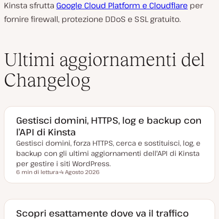
Kinsta sfrutta
Google Cloud Platform e Cloudflare
per
fornire firewall, protezione DDoS e SSL gratuito.
Ultimi aggiornamenti del
Changelog
Gestisci domini, HTTPS, log e backup con
l’API di Kinsta
Gestisci domini, forza HTTPS, cerca e sostituisci, log, e
backup con gli ultimi aggiornamenti dell'API di Kinsta
per gestire i siti WordPress.
6 min di lettura
4 Agosto 2026
Tempo di lettura
D
a
t
a
a
g
Scopri esattamente dove va il traffico
g