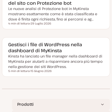
del sito con Protezione bot
i
o
Le nuove analisi di Protezione bot in MyKinsta
r
n
mostrano esattamente come è stata classificata e
a
t
dove è finita ogni richiesta, fino ai percorsi e ag…
a
4 min di lettura
29 Luglio 2026
Tempo di lettura
D
a
t
a
a
g
Gestisci i file di WordPress nella
g
dashboard di MyKinsta
i
o
Kinsta ha lanciato un file manager nella dashboard di
r
n
MyKinsta per aiutarti a risparmiare ancora più tempo
a
t
nella gestione dei siti WordPress.
a
5 min di lettura
15 Giugno 2026
Tempo di lettura
D
a
t
a
a
g
g
i
o
r
Prodotti
n
a