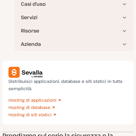
t
Casi d’uso
a
Servizi
Risorse
Azienda
Distribuisci applicazioni, database e siti statici in tutta
semplicità.
Hosting di applicazioni
Hosting di database
Hosting di siti statici
Prendiamo sul serio la sicurezza e la