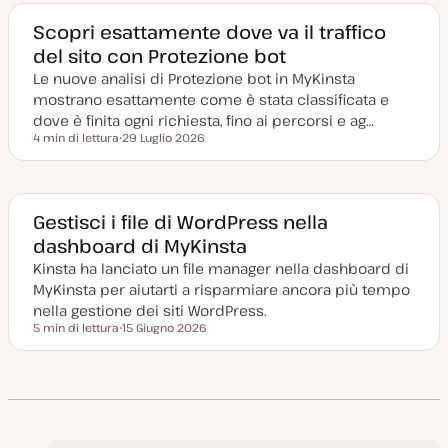
a
g
Scopri esattamente dove va il traffico
g
del sito con Protezione bot
i
o
Le nuove analisi di Protezione bot in MyKinsta
r
n
mostrano esattamente come è stata classificata e
a
t
dove è finita ogni richiesta, fino ai percorsi e ag…
a
4 min di lettura
29 Luglio 2026
Tempo di lettura
D
a
t
a
a
g
Gestisci i file di WordPress nella
g
dashboard di MyKinsta
i
o
Kinsta ha lanciato un file manager nella dashboard di
r
n
MyKinsta per aiutarti a risparmiare ancora più tempo
a
t
nella gestione dei siti WordPress.
a
5 min di lettura
15 Giugno 2026
Tempo di lettura
D
a
t
a
a
g
g
i
o