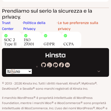
Prendiamo sul serio la sicurezza e la
privacy.
Trust
Politica della
Le tue preferenze sulla
Center
Privacy
privacy
SOC 2
ISO
Type II
27001
GDPR
CCPA
Kinsta
Kinsta
Kinsta
Kinsta
Kinsta
Cambia
su
su
su
su
su
lingua
GitHub
X
YouTube
Facebook
LinkedIn
© 2013 - 2026 Kinsta Inc. Tutti i diritti riservati.
Kinsta®, MyKinsta®,
DevKinsta®, e Sevalla® sono marchi registrati di Kinsta Inc.
Il marchio WordPress® è proprietà intellettuale di WordPress
Foundation, mentre i marchi Woo® e WooCommerce® sono proprietà
intellettuale di WooCommerce, Inc. L'uso dei nomi WordPress®, Woo® e