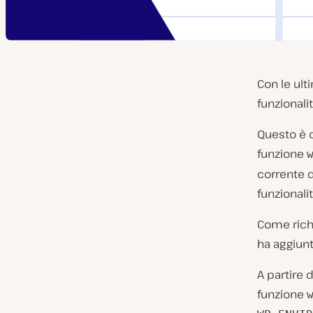
Con le ul
funzionalit
Questo è 
funzione
corrente d
funzionali
Come richi
ha aggiunt
A partire d
funzione