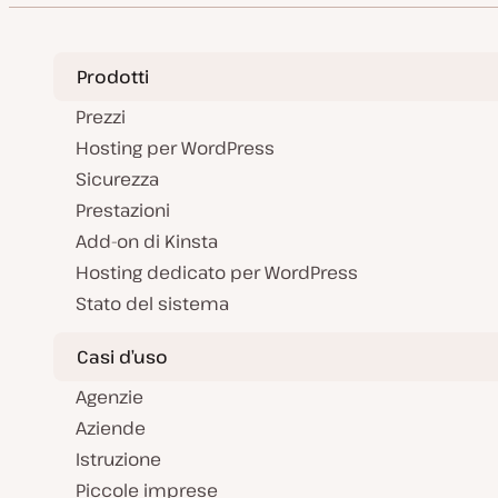
g
g
i
o
r
Prodotti
n
a
t
Prezzi
a
Hosting per WordPress
Sicurezza
Prestazioni
Add-on di Kinsta
Hosting dedicato per WordPress
Stato del sistema
Casi d’uso
Agenzie
Aziende
Istruzione
Piccole imprese