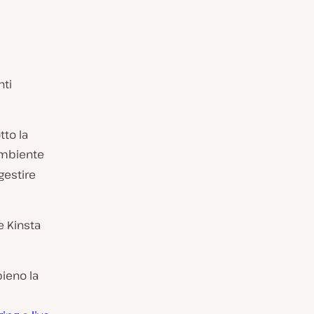
nti
tto la
ambiente
gestire
e Kinsta
pieno la