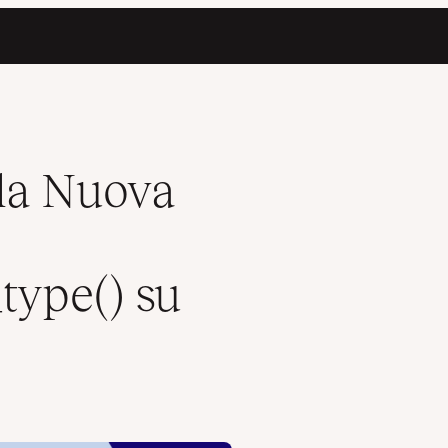
() su Kinsta
la Nuova
type() su