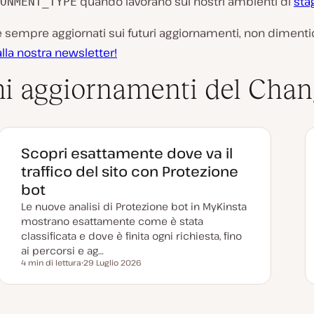
quando lavorano sui nostri ambienti di
sta
ONMENT_TYPE
 sempre aggiornati sui futuri aggiornamenti, non dimenti
alla nostra newsletter!
mi aggiornamenti del Chan
Scopri esattamente dove va il
traffico del sito con Protezione
bot
Le nuove analisi di Protezione bot in MyKinsta
mostrano esattamente come è stata
classificata e dove è finita ogni richiesta, fino
ai percorsi e ag…
4 min di lettura
29 Luglio 2026
Tempo di lettura
D
a
t
a
a