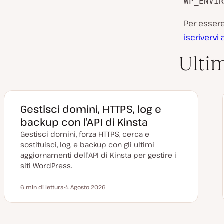
WP_ENVIR
Per essere
iscrivervi 
Ulti
Gestisci domini, HTTPS, log e
backup con l’API di Kinsta
Gestisci domini, forza HTTPS, cerca e
sostituisci, log, e backup con gli ultimi
aggiornamenti dell'API di Kinsta per gestire i
siti WordPress.
6 min di lettura
4 Agosto 2026
Tempo di lettura
D
a
t
a
a