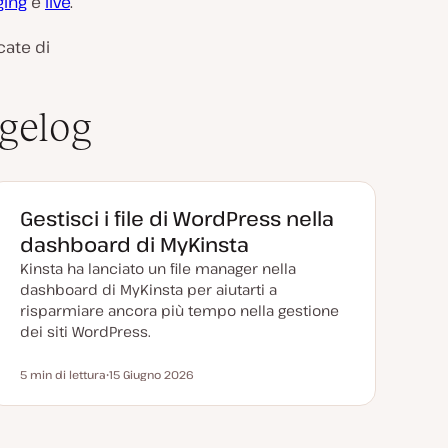
ging
e
live
.
cate di
gelog
Gestisci i file di WordPress nella
dashboard di MyKinsta
Kinsta ha lanciato un file manager nella
dashboard di MyKinsta per aiutarti a
risparmiare ancora più tempo nella gestione
dei siti WordPress.
5 min di lettura
15 Giugno 2026
Tempo di lettura
D
a
t
a
a