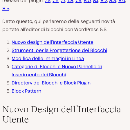
release del plugin:
7.5
,
7.6
,
7.7
,
7.8
,
7.9
,
8.0
,
8.1
,
8.2
,
8.3
,
8.4
,
8.5
.
Detto questo, qui parleremo delle seguenti novità
portate all’editor di blocchi con WordPress 5.5:
Nuovo design dell’Interfaccia Utente
Strumenti per la Progettazione dei Blocchi
Modifica delle Immagini in Linea
Categorie di Blocchi e Nuovo Pannello di
Inserimento dei Blocchi
Directory dei Blocchi e Block Plugin
Block Pattern
Nuovo Design dell’Interfaccia
Utente