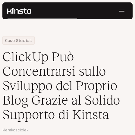
Navig
Kinsta®
Cerca
Piattaforma
Soluzioni
Accedi
Prova gratis
Home
Azienda
ClickUp Può Concentrarsi sullo Sviluppo del Proprio Blog Grazie a
Case Studies
Prezzi
Risorse
ClickUp Può
Contatti
Concentrarsi sullo
Sviluppo del Proprio
Blog Grazie al Solido
Supporto di Kinsta
Autore
kierakosciolek