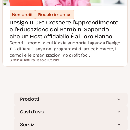
Non profit
Piccole imprese
Design TLC Fa Crescere l’Apprendimento
e l’Educazione dei Bambini Sapendo
che un Host Affidabile È al Loro Fianco
Scopri il modo in cui Kinsta supporta l'agenzia Design
TLC di Tara Claeys nei programmi di arricchimento, i
campi e le organizzazioni no-profit foc…
6 min di lettura
Caso di Studio
Tempo di lettura
P
o
s
t
t
y
p
e
Prodotti
Casi d’uso
Servizi