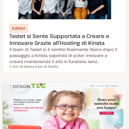
Editori
Tastet si Sente Supportata a Creare e
Innovare Grazie all’Hosting di Kinsta
Il team di Tastet si è sentito finalmente libero dopo il
passaggio a Kinsta, sapendo di poter innovare e
creare mantenendo il sito in funzione senz…
4 min di lettura
Caso di Studio
Tempo di lettura
P
o
s
t
t
y
p
e