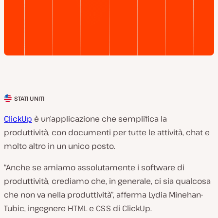
STATI UNITI
P
a
ClickUp
è un’applicazione che semplifica la
e
produttività, con documenti per tutte le attività, chat e
s
molto altro in un unico posto.
e
“Anche se amiamo assolutamente i software di
d
produttività, crediamo che, in generale, ci sia qualcosa
e
che non va nella produttività”, afferma Lydia Minehan-
l
Tubic, ingegnere HTML e CSS di ClickUp.
c