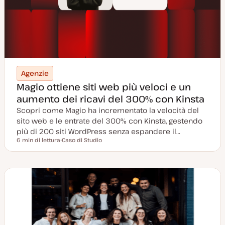
Agenzie
Magio ottiene siti web più veloci e un
aumento dei ricavi del 300% con Kinsta
Scopri come Magio ha incrementato la velocità del
sito web e le entrate del 300% con Kinsta, gestendo
più di 200 siti WordPress senza espandere il…
6 min di lettura
Caso di Studio
Tempo di lettura
P
o
s
t
t
y
p
e