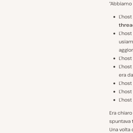
“Abbiamo 
L’host
threa
L’host
usiamo
aggio
L’host
L’host
era d
L’host
L’host
L’host
Era chiaro 
spuntava 
Una volta 