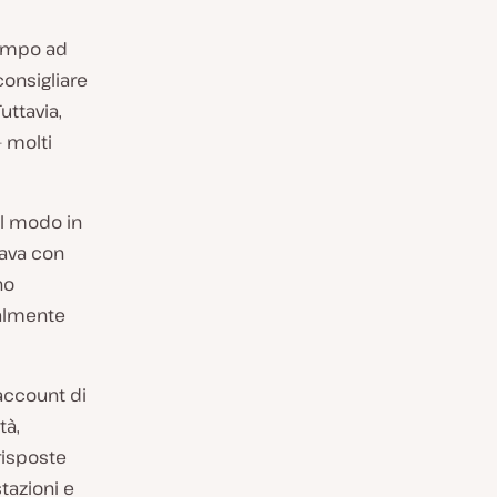
tempo ad
consigliare
uttavia,
 molti
il modo in
nava con
no
ialmente
account di
tà,
risposte
stazioni e