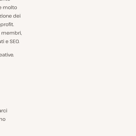
e molto
zione dei
profit.
0 membri,
ti e SEO.
eative.
arci
imo