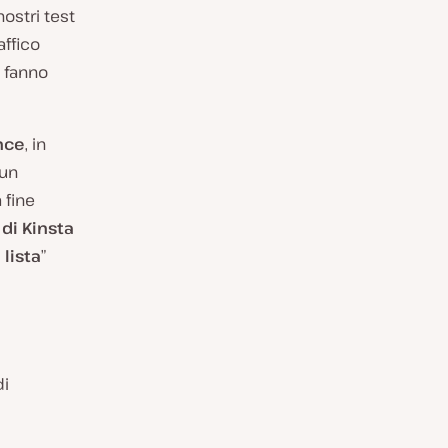
ostri test
affico
i fanno
nce
, in
 un
 fine
 di Kinsta
 lista
”
di