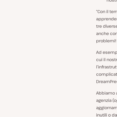
hosti
“Con il t
apprendere
tre divers
anche con 
problemi!
Ad esempi
cui il no
l’infrastr
complicat
DreamPres
Abbiamo a
agenzia (o
aggiornam
inutili o 