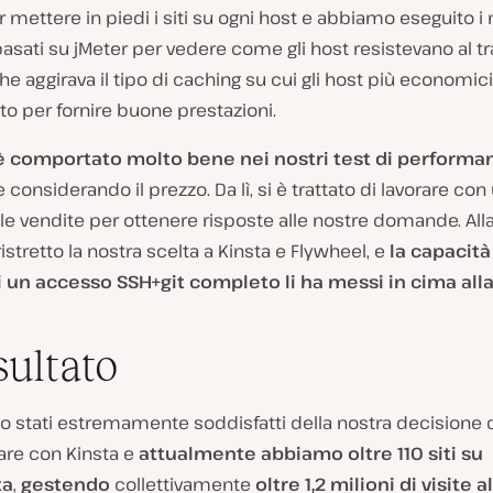
mettere in piedi i siti su ogni host e abbiamo eseguito i n
basati su jMeter per vedere come gli host resistevano al tr
e aggirava il tipo di caching su cui gli host più economic
o per fornire buone prestazioni.
 è comportato molto bene nei nostri test di performa
e considerando il prezzo. Da lì, si è trattato di lavorare con
le vendite per ottenere risposte alle nostre domande. Alla
stretto la nostra scelta a Kinsta e Flywheel, e
la capacità
ci un accesso SSH+git completo li ha messi in cima alla
sultato
o stati estremamente soddisfatti della nostra decisione 
are con Kinsta e
attualmente abbiamo oltre 110 siti su
ta
,
gestendo
collettivamente
oltre 1,2 milioni di visite al