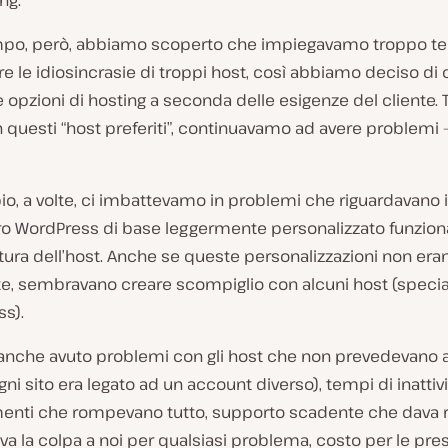
ng.
empo, però, abbiamo scoperto che impiegavamo troppo 
 le idiosincrasie di troppi host, così abbiamo deciso di 
e opzioni di hosting a seconda delle esigenze del cliente. T
questi “host preferiti”, continuavamo ad avere problemi –
o, a volte, ci imbattevamo in problemi che riguardavano 
stro WordPress di base leggermente personalizzato funzio
uttura dell’host. Anche se queste personalizzazioni non era
e, sembravano creare scompiglio con alcuni host (spec
s).
nche avuto problemi con gli host che non prevedevano 
gni sito era legato ad un account diverso), tempi di inattivi
enti che rompevano tutto, supporto scadente che dava 
dava la colpa a noi per qualsiasi problema, costo per le pre