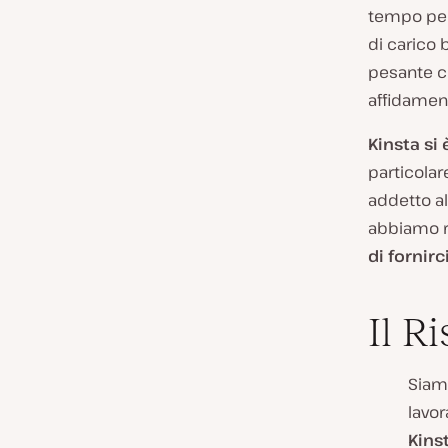
tempo per 
di carico 
pesante ch
affidament
Kinsta si
particolar
addetto al
abbiamo ri
di fornir
Il Ri
Siam
lavor
Kins