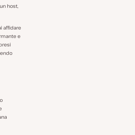
un host,
i affidare
formante e
presi
ssendo
do
e
 una