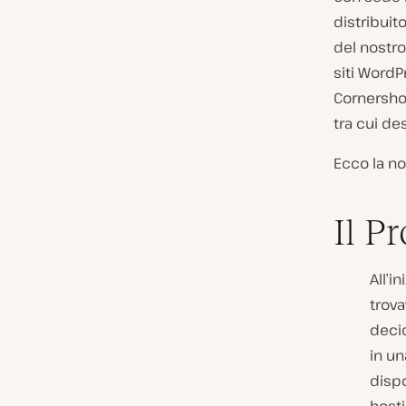
e
distribuito
n
del nostro
t
siti WordP
e
Cornershop
:
tra cui de
Ecco la no
Il P
All’i
trova
decid
in un
dispo