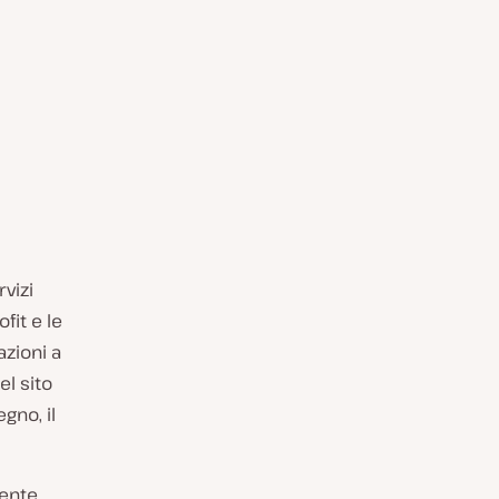
vizi
fit e le
azioni a
el sito
gno, il
ente