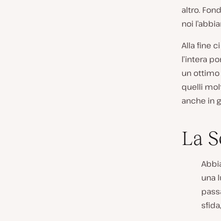
altro. Fo
noi l’abbi
Alla fine 
l’intera p
un ottimo 
quelli mol
anche in 
La S
Abbi
una l
passa
sfida