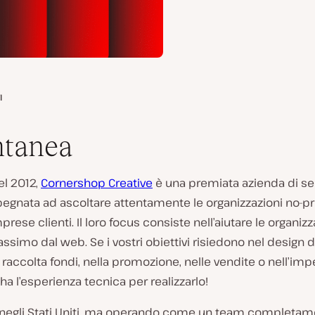
I
ntanea
el 2012,
Cornershop Creative
è una premiata azienda di ser
egnata ad ascoltare attentamente le organizzazioni no-pro
prese clienti. Il loro focus consiste nell’aiutare le organizz
massimo dal web. Se i vostri obiettivi risiedono nel design d
 raccolta fondi, nella promozione, nelle vendite o nell’impe
ha l’esperienza tecnica per realizzarlo!
negli Stati Uniti, ma operando come un team completam