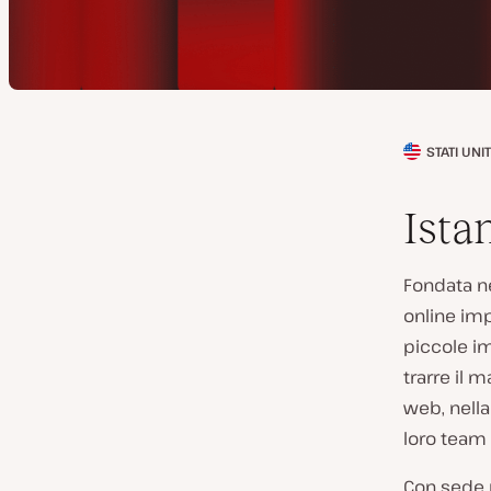
STATI UNIT
P
a
Ista
e
s
Fondata n
e
online imp
d
piccole im
e
trarre il 
l
web, nella
c
loro team 
l
i
Con sede 