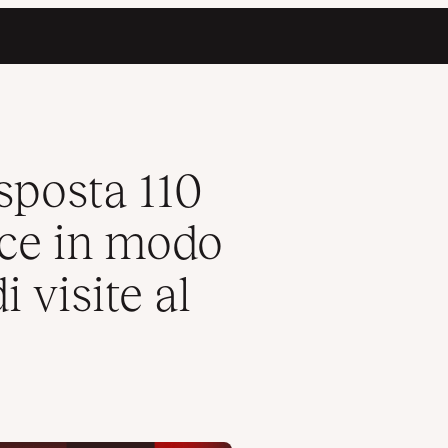
fficiente 1,2 milioni di visite al mese
sposta 110
isce in modo
i visite al