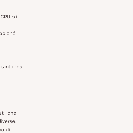
 CPU o i
 poiché
ortante ma
sti” che
iverse.
o’ di