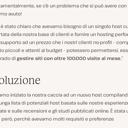
ndamentalmente, se c’è un problema che si può avere con 
amo avuto!
ci è stato chiaro che avevamo bisogno di un singolo host cu
ortata della nostra base di clienti e fornire un hosting per
supporto ad un prezzo che i nostri clienti no-profit – com
to piccoli e attenti al budget – potessero permettersi, e
grado di
gestire siti con oltre 100.000 visite al mese.
”
oluzione
amo iniziato la nostra caccia ad un nuovo host compilan
unga lista di potenziali host basata sulle nostre esperienz
te e sulle recensioni e gli studi pubblicati online. È stata
, però, perché avevamo molti requisiti e preferenze.