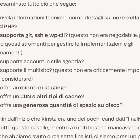
esaminato tutto ciò che segue:
 rivela informazioni tecniche come dettagli sui
core della
d PHP
?
supporta git, ssh e wp-cli
? (questo non era negoziabile,
 questi strumenti per gestire le implementazioni e gli
rnamenti)
 supporta account in stile agenzia?
 supporta il multisito? (questo non era criticamente imp
a considerare)
 offre
ambienti di staging
?
 offre un
CDN e altri tipi di cache
?
 offre una
generosa quantità di spazio su disco
?
fin dall’inizio che Kinsta era uno dei pochi candidati “finali
tutte queste caselle, mentre a molti host ne mancavano d
che abbiamo avuto circa sette finalisti, ci siamo presi un p