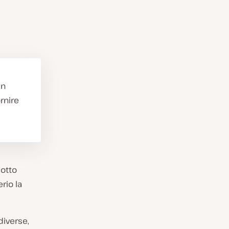
in
ornire
Motto
rio la
diverse,