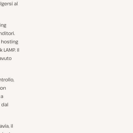
gersi al
ing
ditori.
 hosting
 LAMP. Il
avuto
rollo,
con
 a
 dal
ia, il