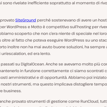
i sono rivelate inefficiente soprattutto al momento di rivol
 provato
SiteGround
perché sostenevano di avere un host
per WordPress e Motto è competitivo sull’hosting per riven
abbiamo scoperto che non c’era niente di speciale nel loro
oltre al fatto che poteva eseguire WordPress su uno stack
rto inoltre non ha mai avuto buone soluzioni, ha sempre 
 un’escalation, ed era lento.
passati su DigitalOcean. Anche se avevamo molto più cont
mantenerlo in funzione correttamente ci siamo scontrati 
osti amministrativi e di opportunità. Abbiamo poi iniziato
i nostri strumenti, ma questo implicava distogliere tempo
re business.
nche provato strumenti di gestione come RunCloud, tuttav