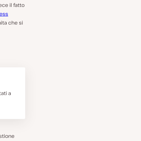
ce il fatto
ress
nita che si
ati a
estione