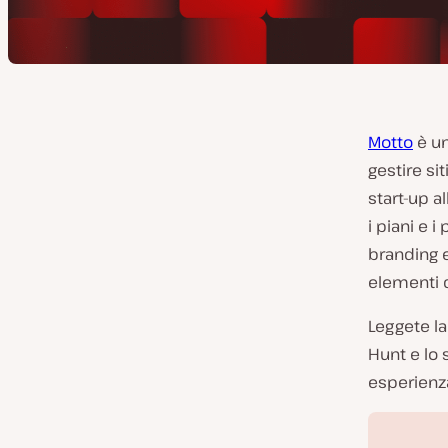
Motto
è un
gestire sit
start-up a
i piani e 
branding e
elementi d
Leggete la
Hunt e lo 
esperienza