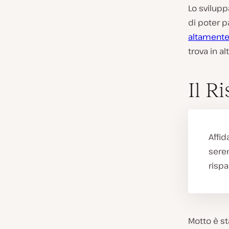
Lo svilupp
di poter 
altamente 
trova in alt
Il Ri
Affid
seren
risp
Motto è sta