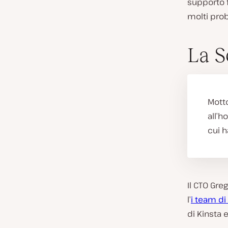
supporto f
molti prob
La S
Mott
all’h
cui h
Il CTO Gre
l’
i team di
di Kinsta e