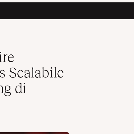
dabile Hosting di Kinsta
ire
 Scalabile
ng di