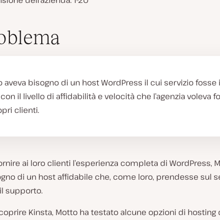
ione dell’azienda: 1-20
R
i
roblema
p
r
o
d
u
c
 aveva bisogno di un host WordPress il cui servizio fosse 
i
 con il livello di affidabilità e velocità che l’agenzia voleva f
v
i
pri clienti.
d
e
o
 fornire ai loro clienti l’esperienza completa di WordPress, 
gno di un host affidabile che, come loro, prendesse sul se
il supporto.
coprire Kinsta, Motto ha testato alcune opzioni di hosting 