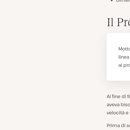
Dimens
Il P
Motto
linea
ai pro
Al fine di
aveva biso
velocità e 
Prima di s