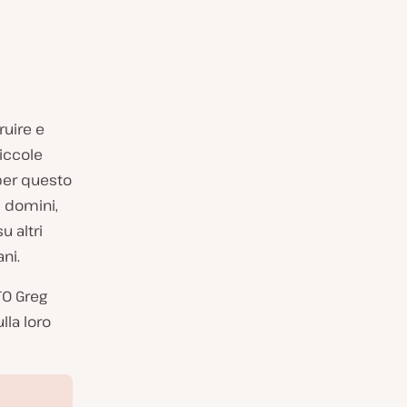
uire e
piccole
 per questo
, domini,
u altri
ni.
TO Greg
lla loro