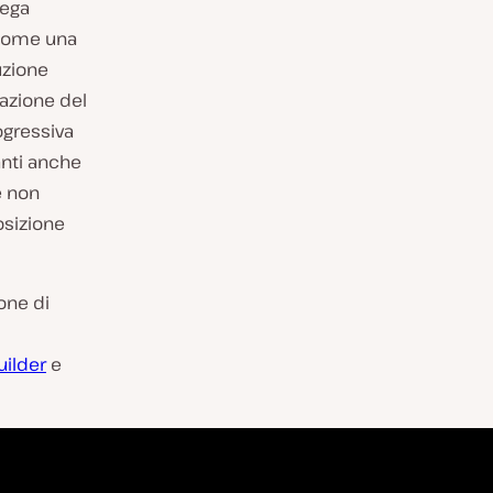
iega
come una
uzione
azione del
ogressiva
anti anche
e non
osizione
ione di
uilder
e