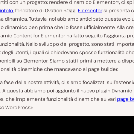
titi con un progetto: rendere dinamico Elementor», ci sp
intolo
, fondatore di Ovation. «Oggi
Elementor
si presenta 
a dinamica. Tuttavia, noi abbiamo anticipato questa evol
 dinamico ben prima che lo fosse ufficialmente. Alla cre
amic Content for Elementor ha fatto seguito l’aggiunta pr
unzionalità. Nello sviluppo del progetto, sono stati import
 degli utenti, i quali ci chiedevano spesso funzionalità ch
onibili su Elementor. Siamo stati i primi a mettere a disp
zionalità dinamiche che mancavano al page builder.
 fase della nostra attività, ci siamo focalizzati sull’estens
. A questa abbiamo poi aggiunto il nuovo plugin Dynamic
s, che implementa funzionalità dinamiche su vari
page b
so WordPress».