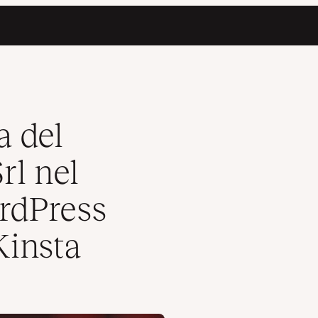
plugin WordPress sull’infrastruttura di Kinsta
a del
rl nel
rdPress
Kinsta