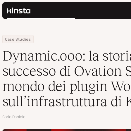
Kinsta®
Cerca
Piattaforma
Soluzioni
Accedi
Home
Azienda
Dynamic.ooo: la storia del successo di Ovation Srl nel mondo dei 
Case Studies
Prezzi
Risorse
Dynamic.ooo: la stori
Contatti
successo di Ovation S
mondo dei plugin Wo
sull’infrastruttura di 
Autore
Carlo Daniele