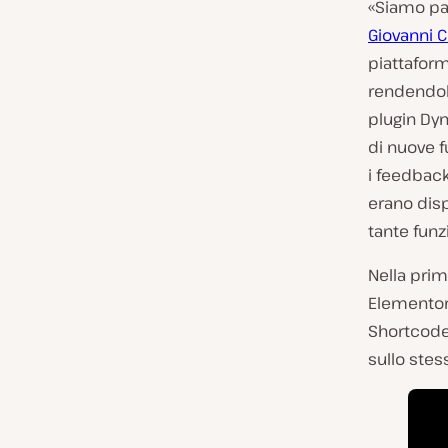
l
«Siamo par
c
Giovanni C
l
piattaform
i
rendendolo
e
plugin Dyn
n
di nuove f
t
i feedback
e
erano disp
:
tante fun
Nella prima
Elementor
Shortcode
sullo stes