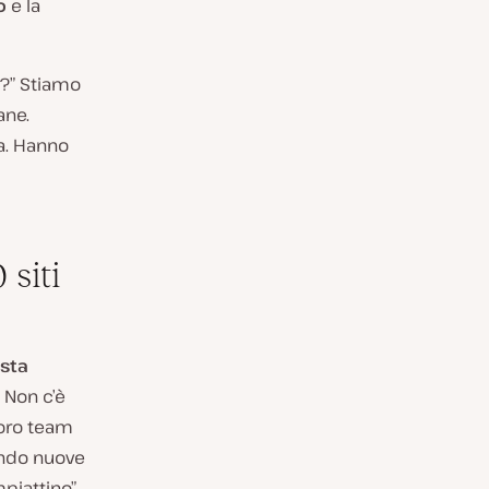
o
e la
i?” Stiamo
ane.
a. Hanno
 siti
nsta
 Non c’è
loro team
endo nuove
piattino”.