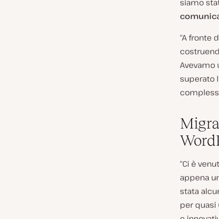
siamo stat
comunicaz
“A fronte 
costruend
Avevamo u
superato l
complessa
Migra
Word
“Ci è venu
appena una
stata alcu
per quasi
e innovati