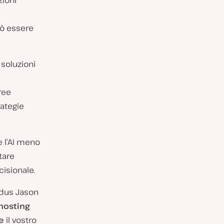
zioni
uò essere
 soluzioni
ree
rategie
e l’AI meno
tare
cisionale.
ydus Jason
 hosting
e
il vostro