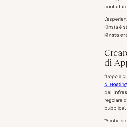
contattato
L’esperien
Kinsta è s
Kinsta er
Crear
di Ap
“Dopo alcu
di Hosting
dell’
infra
regolare d
pubblica”.
“Anche se