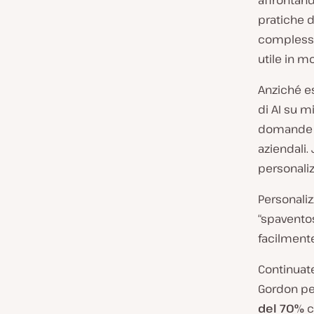
affrontan
s
pratiche d
e
complessit
d
utile in m
e
Anziché ess
l
di AI su m
c
domande e 
l
aziendali.
i
personaliz
e
n
Personaliz
t
“spaventos
e
facilmente 
:
Continuate
Gordon pe
del 70%
c