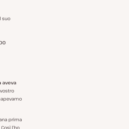
l suo
100
ma aveva
 vostro
n sapevamo
mana prima
 Così l’ho