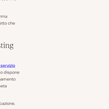
orma
detto che
sting
servizio
zio dispone
onamento
beta
cazione,