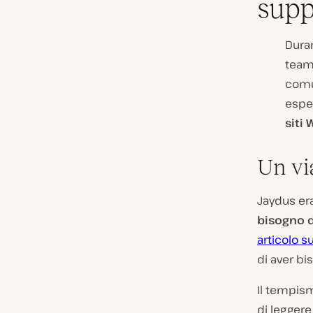
supp
Duran
team 
comun
esper
siti
Un via
Jaydus era
bisogno d
articolo s
di aver bi
Il tempism
di leggere