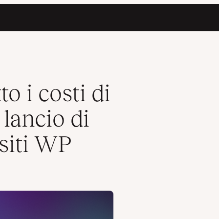
un’app AI e oltre 100 siti WP
o i costi di
 lancio di
 siti WP