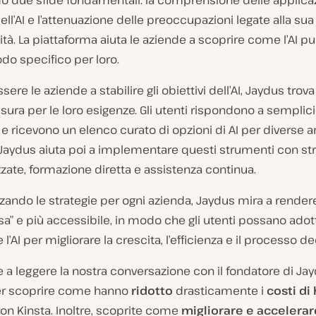
do due sfide fondamentali: la comprensione delle applica
ell’AI e l’attenuazione delle preoccupazioni legate alla sua
à. La piattaforma aiuta le aziende a scoprire come l’AI p
odo specifico per loro.
ere le aziende a stabilire gli obiettivi dell’AI, Jaydus trova
isura per le loro esigenze. Gli utenti rispondono a semplici
ricevono un elenco curato di opzioni di AI per diverse a
 Jaydus aiuta poi a implementare questi strumenti con st
zate, formazione diretta e assistenza continua.
zando le strategie per ogni azienda, Jaydus mira a render
a” e più accessibile, in modo che gli utenti possano adot
l’AI per migliorare la crescita, l’efficienza e il processo de
 a leggere la nostra conversazione con il fondatore di Ja
r scoprire come hanno
ridotto
drasticamente i
costi di
on Kinsta. Inoltre, scoprite come
migliorare e accelerar