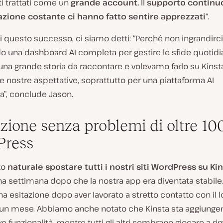
i trattati come un
grande account.
Il
supporto continu
ione costante ci hanno fatto sentire apprezzati
“.
di questo successo, ci siamo detti: “Perché non ingrandirc
o una dashboard AI completa per gestire le sfide quotidi
na grande storia da raccontare e volevamo farlo su Kinst
e nostre aspettative, soprattutto per una piattaforma AI
”, conclude Jason.
zione senza problemi di oltre 100
Press
to
naturale spostare tutti i nostri siti WordPress su Ki
 settimana dopo che la nostra app era diventata stabile.
na esitazione dopo aver lavorato a stretto contatto con il 
 un mese. Abbiamo anche notato che Kinsta sta aggiung
ve funzionalità, mentre tutti gli altri sembrano giocare a rim