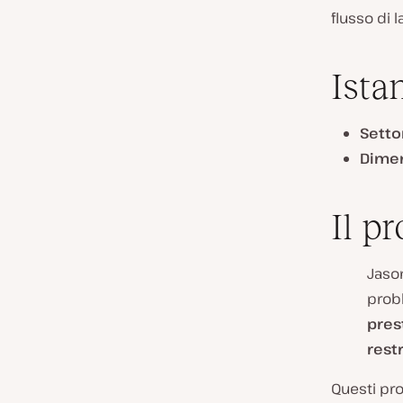
flusso di 
Ista
Setto
Dimen
Il p
Jaso
probl
pres
restr
Questi pr