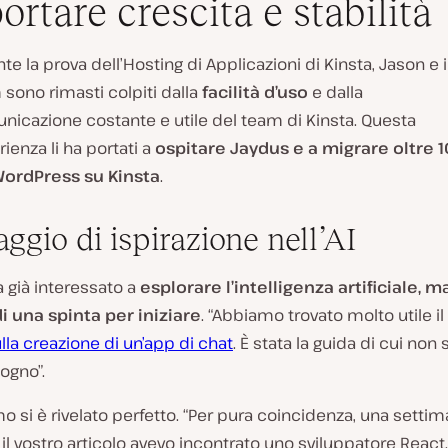
ortare crescita e stabilità
te la prova dell’Hosting di Applicazioni di Kinsta, Jason e i
sono rimasti colpiti dalla
facilità d’uso
e dalla
icazione costante e utile del team di Kinsta. Questa
ienza li ha portati a
ospitare Jaydus e a migrare oltre 
 WordPress su Kinsta
.
ggio di ispirazione nell’AI
 già interessato a
esplorare l’intelligenza artificiale, 
i una spinta per iniziare
. “Abbiamo trovato molto utile il
ulla creazione di un’app di chat
. È stata la guida di cui no
sogno”.
o si è rivelato perfetto. “Per pura coincidenza, una setti
 il vostro articolo avevo incontrato uno sviluppatore React.