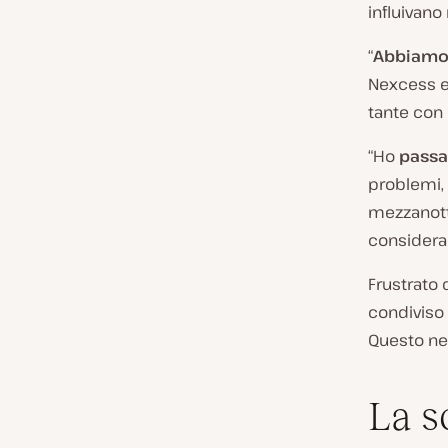
influivano
“
Abbiamo 
Nexcess e 
tante con 
“Ho
passa
problemi,
mezzanotte
consideran
Frustrato d
condiviso 
Questo net
La s