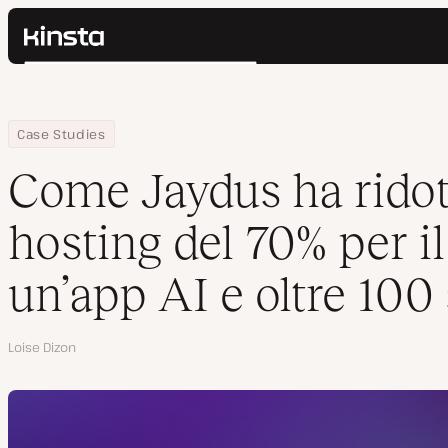
Kinsta®
Cerca
Piattaforma
Soluzioni
Accedi
Home
Azienda
Come Jaydus ha ridotto i costi di hosting del 70% per il lancio di 
Case Studies
Prezzi
Risorse
Come Jaydus ha ridott
Contatti
hosting del 70% per il
un’app AI e oltre 100
Autore
Loise Dizon