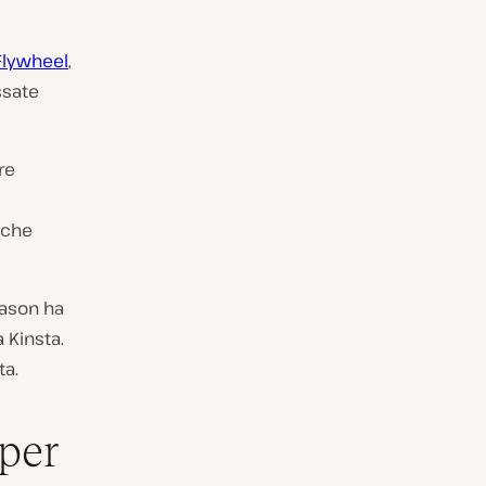
Flywheel
,
ssate
re
iche
 Jason ha
 Kinsta.
ta.
 per