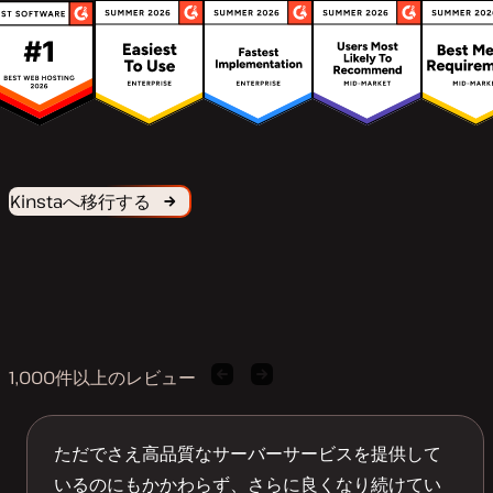
Kinstaへ移行する
1,000件以上のレビュー
前
次
の
の
お
お
客
客
ただでさえ高品質なサーバーサービスを提供して
様
様
いるのにもかかわらず、さらに良くなり続けてい
の
の