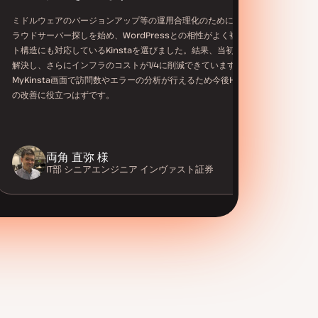
ミドルウェアのバージョンアップ等の運用合理化のために新たなク
ラウドサーバー探しを始め、WordPressとの相性がよく複雑なサイ
ト構造にも対応しているKinstaを選びました。結果、当初の課題を
解決し、さらにインフラのコストが1/4に削減できています。
MyKinsta画面で訪問数やエラーの分析が行えるため今後HPサイト
の改善に役立つはずです。
両角 直弥 様
IT部 シニアエンジニア
インヴァスト証券