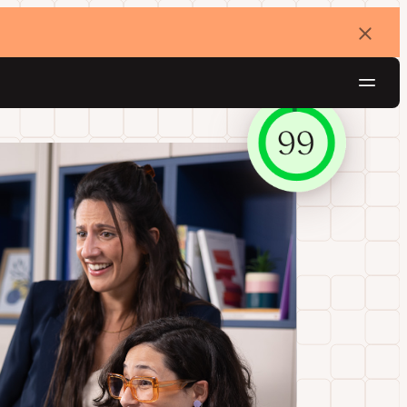
バ
ナ
ー
を
ナ
閉
じ
ビ
る
ゲ
無料でお試し
ー
シ
ョ
ン