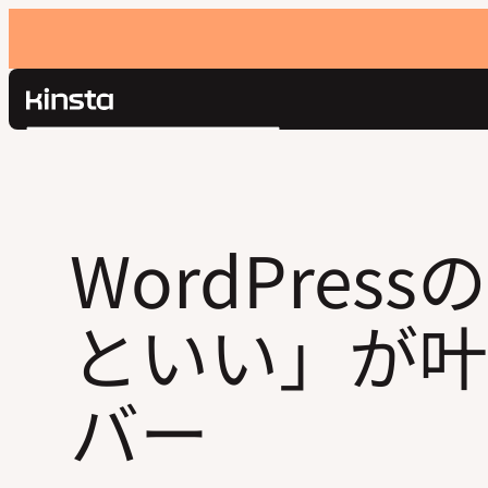
Kinsta®
検
プラットフォーム
索
ソリューション
ログイン
価格設定
リソース
WordPres
お問い合わせ
といい」が叶
バー