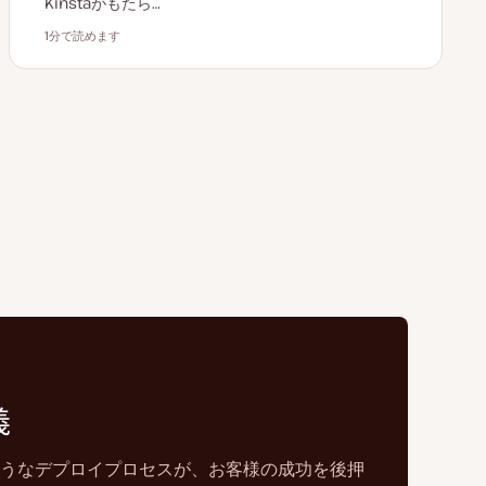
Kinstaがもたら…
1分で読めます
読むのにかかる時間
義
ようなデプロイプロセスが、お客様の成功を後押