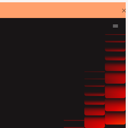
バ
ナ
ー
を
ナ
閉
じ
ビ
る
ゲ
無料でお試し
ー
シ
ョ
ン