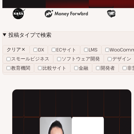
投稿タイプで検索
DX
ECサイト
LMS
WooComm
クリア
フ
ィ
スモールビジネス
ソフトウェア開発
デザイン
ル
タ
教育機関
比較サイト
金融
開発者
非
ー
を
ク
リ
ア