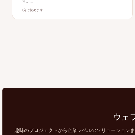
す。…
1分で読めます
読むのにかかる時間
ウェ
趣味のプロジェクトから企業レベルのソリューションまで