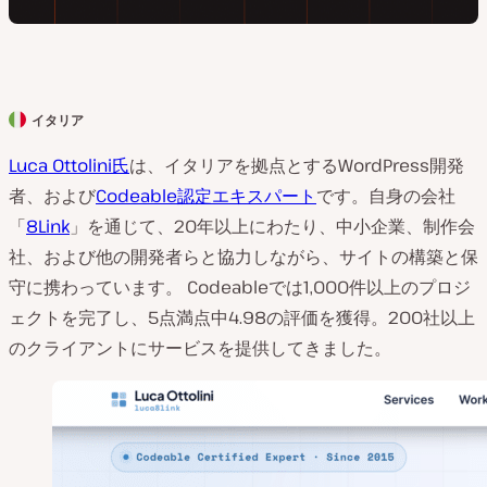
イタリア
ク
ラ
Luca Ottolini氏
は、イタリアを拠点とするWordPress開発
イ
者、および
Codeable認定エキスパート
です。自身の会社
ア
「
8Link
」を通じて、20年以上にわたり、中小企業、制作会
ン
社、および他の開発者らと協力しながら、サイトの構築と保
ト
守に携わっています。 Codeableでは1,000件以上のプロジ
の
ェクトを完了し、5点満点中4.98の評価を獲得。200社以上
国
のクライアントにサービスを提供してきました。
: