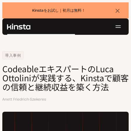
Kinstaをお試し｜初月は無料！
バ
ナ
ー
を
ナ
閉
Kinsta®
検
じ
ビ
プラットフォーム
る
索
ゲ
ソリューション
ログイン
無料でお試し
ー
Home
会社
CodeableエキスパートのLuca Ottoliniが実践する、Kinstaで
導入事例
価格設定
リソース
シ
CodeableエキスパートのLuca
お問い合わせ
ョ
Ottoliniが実践する、Kinstaで顧客
ン
の信頼と継続収益を築く方法
執
Anett Friedrich-Szekeres
筆