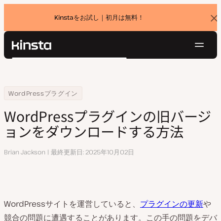
Kinstaをお試し｜初月は無料！
バ
ナ
ー
を
ナ
閉
Kinsta®
検
じ
ビ
プラットフォーム
る
索
ゲ
ソリューション
ログイン
無料でお試し
ー
Home
リソースセンター
WordPressプラグインの旧バージョンをダウンロードする方法
WordPressプラグイン
価格設定
リソース
シ
WordPressプラグインの旧バージ
お問い合わせ
ョ
ョンをダウンロードする方法
ン
執
Brian Jackson
最終更新日
2025年10月02日
筆
WordPressサイトを運営していると、
プラグインの更新
や
競合の問題に遭遇することがあります。この手の問題をデバ