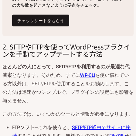
2. SFTPやFTPを使ってWordPressプラグイ
ンを手動でアップデートする方法
ほとんどの人にとって、
SFTP/FTP
を利用するのが最適な代
替案
となります。そのため、すでに
WP-CLI
を使い慣れてい
る方以外は、SFTP/FTPを使用することをお勧めします。こ
の方法は迅速かつシンプルで、プラグインの設定にも影響を
与えません。
この方法では、いくつかのツールと情報が必要になります。
FTP
ソフト
─これを使うと、
SFTP/FTP経由でサイトに接
続
することができます。無料のものであれば
FileZilla
が