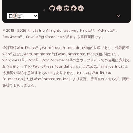
Kinsta
Kinsta
Kinsta
Kinsta
Kinsta
言
の
の
の
の
の
語
GitHub
X
YouTube
Facebook
LinkedIn
© 2013 - 2026 Kinsta Inc. All rights reserved.
Kinsta®、MyKinsta®、
の
ア
ペ
DevKinsta®、Sevalla®はKinsta Inc.が所有する登録商標です。
切
カ
ー
登録商標WordPress®はWordPress Foundationの知的財産であり、登録商標
り
ウ
ジ
Woo®並びにWooCommerce®はWooCommerce, Inc.の知的財産です。
替
WordPress®、Woo®、WooCommerce®の当ウェブサイトでの使用は識別の
ン
え
みを目的としておりWordPress FoundationまたはWooCommerce, Inc.によ
ト
る推奨や承認を意味するものではありません。KinstaはWordPress
FoundationまたはWooCommerce, Inc.により認定、所有されておらず、関連
会社でもありません。