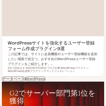
WordPressサイトを強化するユーザー登録
フォーム作成プラグイン9選
この記事では、サイトに会員機能やユーザー登録機能を追加
したい場面で役立つ、おすすめのWordPressユーザー登録
プラグインをご紹介します。…
2分で読めます
2023年11月06日
ブログ記事
WordPressプラグイン
読むのにかかる時間
WordPress会員制プラグイン
更
デマンドジェネレーション
投
ト
ト
新
ト
稿
ピ
ピ
日
ピ
タ
ッ
ッ
データベース
WordPress
ッ
イ
ク
ク
ク
プ