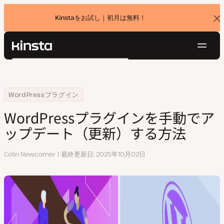
Kinstaをお試し｜初月は無料！
バ
ナ
ー
を
ナ
閉
Kinsta®
検
じ
ビ
プラットフォーム
る
索
ゲ
ソリューション
ログイン
無料でお試し
ー
Home
リソースセンター
WordPressプラグインを手動でアップデート（更新）する方法
WordPressプラグイン
価格設定
リソース
シ
WordPressプラグインを手動でア
お問い合わせ
ョ
ップデート（更新）する方法
ン
執
Colin Newcomer
最終更新日
2025年10月02日
筆