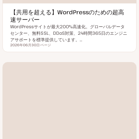
【共用を超える】WordPressのための超高
速サーバー
WordPressサイトが最大200%高速化。グローバルデータ
センター、無料SSL、DDoS対策、24時間365日のエンジニ
アサポートを標準提供しています。…
2026年06月30日
ページ
更新日
投
稿
タ
イ
プ