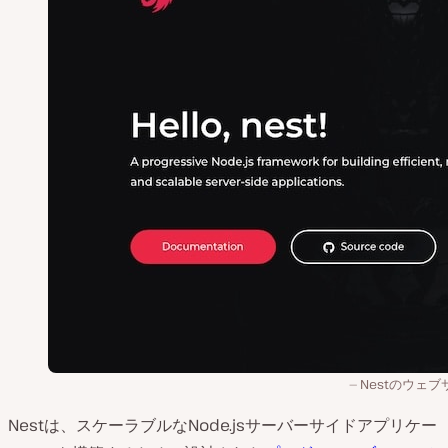
Nestのウェブ
Nestは、スケーラブルなNode.jsサーバーサイドアプリケー