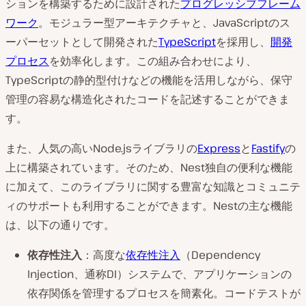
ションを構築するために設計された
プログレッシブフレーム
ワーク
。モジュラー型アーキテクチャと、JavaScriptのス
ーパーセットとして開発された
TypeScript
を採用し、
開発
プロセス
を効率化します。この組み合わせにより、
TypeScriptの静的型付けなどの機能を活用しながら、保守
管理の容易な構造化されたコードを記述することができま
す。
また、人気の高いNode.jsライブラリの
Express
と
Fastify
の
上に構築されています。そのため、Nest独自の便利な機能
に加えて、このライブラリに関する豊富な知識とコミュニテ
ィのサポートも利用することができます。Nestの主な機能
は、以下の通りです。
依存性注入
：高度な
依存性注入
（Dependency
Injection、通称DI）システムで、アプリケーションの
依存関係を管理するプロセスを簡素化。コードテストが