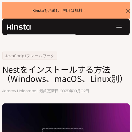
Kinstaをお試し｜初月は無料！
バ
ナ
ー
を
ナ
閉
Kinsta®
検
じ
ビ
プラットフォーム
る
索
ゲ
ソリューション
ログイン
無料でお試し
ー
Home
リソースセンター
Nestをインストールする方法（Windows、macOS、Linux別）
JavaScriptフレームワーク
価格設定
リソース
シ
Nestをインストールする方法
お問い合わせ
ョ
（Windows、macOS、Linux別）
ン
執
Jeremy Holcombe
最終更新日
2025年10月02日
筆