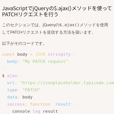
JavaScriptでjQueryの$.ajax()メソッドを使って
PATCHリクエストを行う
このセクションでは、jQueryの
メソッドを使用
$.ajax()
してPATCHリクエストを送信する方法を扱います。
以下がそのコードです。
const
 body 
=
JSON
.
stringify
(
{
body
:
"My PATCH request"
,
}
)
;
$
.
ajax
(
{
url
:
"https://jsonplaceholder.typicode.com
type
:
"PATCH"
,
data
:
 body
,
success
:
function
(
result
)
{
    console
.
log
(
result
)
;