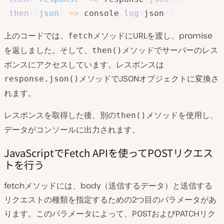
.
then
(
(
json
)
=>
 console
.
log
(
json
)
)
;
上のコードでは、
メソッドにURLを渡し、promise
fetch
を返しました。そして、
メソッドでサーバーのレス
then()
ポンスにアクセスしています。レスポンスは
メソッドでJSONオブジェクトに変換さ
response.json()
れます。
レスポンスを取得した後、別の
メソッドを使用し、
then()
データがコンソールに出力されます。
JavaScriptでFetch APIを使ってPOSTリクエス
トを行う
fetchメソッドには、body（送信するデータ）と送信する
リクエストの種類を指定するための2つ目のパラメータがあ
ります。このパラメータによって、POSTおよびPATCHリク