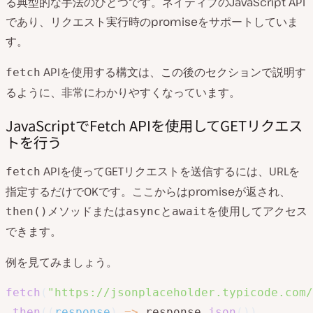
る典型的な手法のひとつです。ネイティブのJavaScript API
であり、リクエスト実行時のpromiseをサポートしていま
す。
APIを使用する構文は、この後のセクションで説明す
fetch
るように、非常にわかりやすくなっています。
JavaScriptでFetch APIを使用してGETリクエス
トを行う
APIを使ってGETリクエストを送信するには、URLを
fetch
指定するだけでOKです。ここからはpromiseが返され、
メソッドまたは
と
を使用してアクセス
then()
async
await
できます。
例を見てみましょう。
fetch
(
"https://jsonplaceholder.typicode.com/
.
then
(
(
response
)
=>
 response
.
json
(
)
)