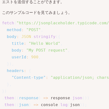
エストを送信することができます。
このサンプルコードを見てみましょう。
fetch
(
"https://jsonplaceholder.typicode.com/
method
:
"POST"
,
body
:
JSON
.
stringify
(
{
title
:
"Hello World"
,
body
:
"My POST request"
,
userId
:
900
,
}
)
,
headers
:
{
"Content-type"
:
"application/json; chars
}
,
}
)
.
then
(
(
response
)
=>
 response
.
json
(
)
)
.
then
(
(
json
)
=>
 console
.
log
(
json
)
)
;