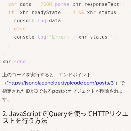
var
 data 
=
JSON
.
parse
(
xhr
.
responseText
)
;
if
(
xhr
.
readyState 
==
4
&&
 xhr
.
status 
==
"
    console
.
log
(
data
)
;
}
else
{
    console
.
log
(
`
Error: 
${
xhr
.
status
}
`
)
;
}
}
;
xhr
.
send
(
)
;
上のコードを実行すると、エンドポイント
（
“https://jsonplaceholder.typicode.com/posts/3”
）で
指定されたIDが3であるpostのオブジェクトが削除されま
す。
2. JavaScriptでjQueryを使ってHTTPリクエ
ストを行う方法