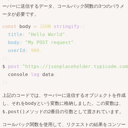
ーバーに送信するデータ、コールバック関数の3つのパラメ
ータが必要です。
const
 body 
=
JSON
.
stringify
(
{
title
:
"Hello World"
,
body
:
"My POST request"
,
userId
:
900
,
}
)
;
$
.
post
(
"https://jsonplaceholder.typicode.com
  console
.
log
(
data
)
;
}
)
;
上記のコードでは、サーバーに送信するオブジェクトを作成
し、それを
という変数に格納しました。この変数は、
body
メソッドの2番目の引数として渡されています。
$.post()
コールバック関数を使用して、リクエストの結果をコンソー