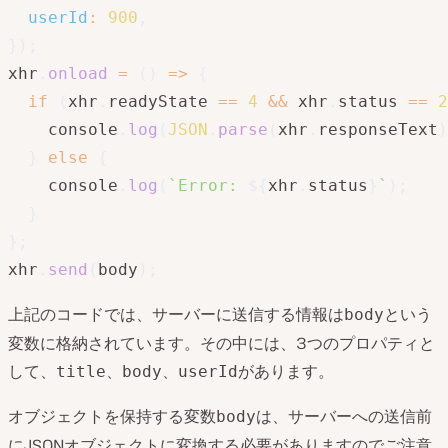
userId
:
900
,
}
)
;
xhr
.
onload
=
(
)
=>
{
if
(
xhr
.
readyState 
==
4
&&
 xhr
.
status 
==
2
    console
.
log
(
JSON
.
parse
(
xhr
.
responseText
)
}
else
{
    console
.
log
(
`
Error: 
${
xhr
.
status
}
`
)
;
}
}
;
xhr
.
send
(
body
)
;
上記のコードでは、サーバーに送信する情報は
という
body
変数に格納されています。その中には、3つのプロパティと
して、
、
、
があります。
title
body
userId
オブジェクトを保持する変数
は、サーバーへの送信前
body
にJSONオブジェクトに変換する必要がありますのでご注意