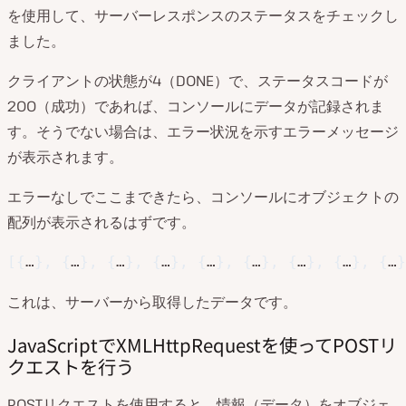
を使用して、サーバーレスポンスのステータスをチェックし
ました。
クライアントの状態が4（DONE）で、ステータスコードが
200（成功）であれば、コンソールにデータが記録されま
す。そうでない場合は、エラー状況を示すエラーメッセージ
が表示されます。
エラーなしでここまできたら、コンソールにオブジェクトの
配列が表示されるはずです。
[
{
…
}
,
{
…
}
,
{
…
}
,
{
…
}
,
{
…
}
,
{
…
}
,
{
…
}
,
{
…
}
,
{
…
}
これは、サーバーから取得したデータです。
JavaScriptでXMLHttpRequestを使ってPOSTリ
クエストを行う
POSTリクエストを使用すると、情報（データ）をオブジェ