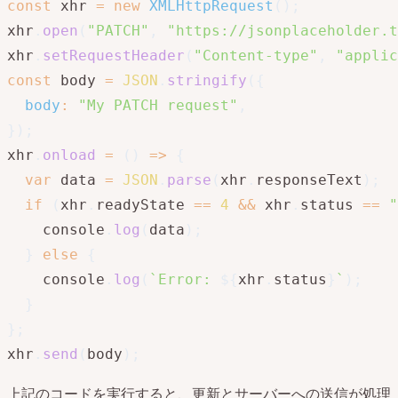
const
 xhr 
=
new
XMLHttpRequest
(
)
;
xhr
.
open
(
"PATCH"
,
"https://jsonplaceholder.t
xhr
.
setRequestHeader
(
"Content-type"
,
"applic
const
 body 
=
JSON
.
stringify
(
{
body
:
"My PATCH request"
,
}
)
;
xhr
.
onload
=
(
)
=>
{
var
 data 
=
JSON
.
parse
(
xhr
.
responseText
)
;
if
(
xhr
.
readyState 
==
4
&&
 xhr
.
status 
==
"
    console
.
log
(
data
)
;
}
else
{
    console
.
log
(
`
Error: 
${
xhr
.
status
}
`
)
;
}
}
;
xhr
.
send
(
body
)
;
上記のコードを実行すると、更新とサーバーへの送信が処理