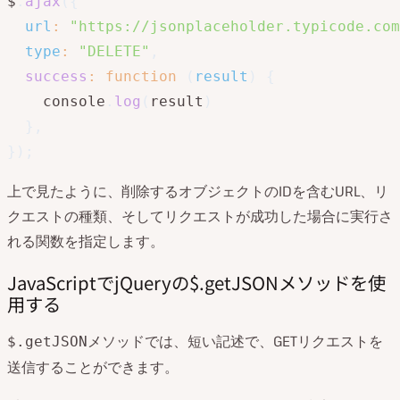
$
.
ajax
(
{
url
:
"https://jsonplaceholder.typicode.com
type
:
"DELETE"
,
success
:
function
(
result
)
{
    console
.
log
(
result
)
}
,
}
)
;
上で見たように、削除するオブジェクトのIDを含むURL、リ
クエストの種類、そしてリクエストが成功した場合に実行さ
れる関数を指定します。
JavaScriptでjQueryの$.getJSONメソッドを使
用する
メソッドでは、短い記述で、GETリクエストを
$.getJSON
送信することができます。