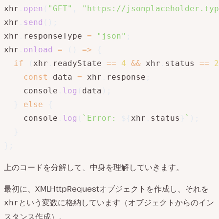
xhr
.
open
(
"GET"
,
"https://jsonplaceholder.typ
xhr
.
send
(
)
;
xhr
.
responseType 
=
"json"
;
xhr
.
onload
=
(
)
=>
{
if
(
xhr
.
readyState 
==
4
&&
 xhr
.
status 
==
2
const
 data 
=
 xhr
.
response
;
    console
.
log
(
data
)
;
}
else
{
    console
.
log
(
`
Error: 
${
xhr
.
status
}
`
)
;
}
}
;
上のコードを分解して、中身を理解していきます。
最初に、XMLHttpRequestオブジェクトを作成し、それを
という変数に格納しています（オブジェクトからのイン
xhr
スタンス作成）。