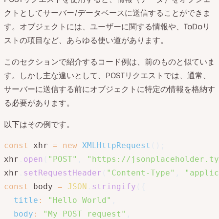
クトとしてサーバー/データベースに送信することができま
す。オブジェクトには、ユーザーに関する情報や、ToDoリ
ストの項目など、あらゆる使い道があります。
このセクションで紹介するコード例は、前のものと似ていま
す。しかし主な違いとして、POSTリクエストでは、通常、
サーバーに送信する前にオブジェクトに特定の情報を格納す
る必要があります。
以下はその例です。
const
 xhr 
=
new
XMLHttpRequest
(
)
;
xhr
.
open
(
"POST"
,
"https://jsonplaceholder.ty
xhr
.
setRequestHeader
(
"Content-Type"
,
"applic
const
 body 
=
JSON
.
stringify
(
{
title
:
"Hello World"
,
body
:
"My POST request"
,