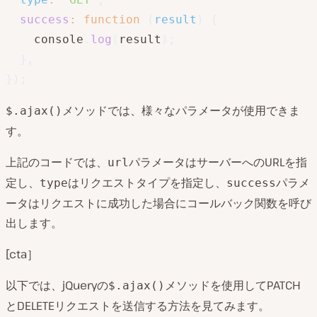
success
:
function
(
result
)
{
    console
.
log
(
result
)
;
}
,
}
)
;
メソッドでは、様々なパラメータが使用できま
$.ajax()
す。
上記のコードでは、
パラメータはサーバーへのURLを指
url
定し、
はリクエストタイプを指定し、
パラメ
type
success
ータはリクエストに成功した場合にコールバック関数を呼び
出します。
[cta］
以下では、jQueryの
メソッドを使用してPATCH
$.ajax()
とDELETEリクエストを送信する方法を見てみます。