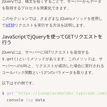
jQueryでは、構文を短くすることで、サーバーからデータ
を取得するプロセスを簡素化できます。
このセクションでは、さまざまな jQueryメソッドを使用し
て
HTTP
リクエストを実行する方法を説明します。
JavaScriptでjQueryを使ってGETリクエストを
行う
jQueryには、サーバーにGETリクエストを送信する
というメソッドがあります。このメソッドは、サ
$.get()
ーバーへのURLと、リクエストが成功した場合に実行される
コールバック関数という2つのパラメータを取ります。
以下はその例です。
$
.
get
(
"https://jsonplaceholder.typicode.com/
  console
.
log
(
data
)
;
}
)
;