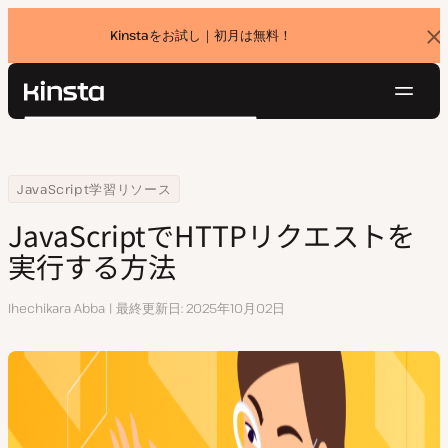
Kinstaをお試し｜初月は無料！
バ
ナ
ー
を
ナ
閉
Kinsta®
検
じ
ビ
プラットフォーム
る
索
ゲ
ソリューション
ログイン
無料でお試し
ー
Home
リソースセンター
JavaScriptでHTTPリクエストを実行する方法
JavaScript学習リソース
価格設定
リソース
シ
JavaScriptでHTTPリクエストを
お問い合わせ
ョ
実行する方法
ン
執
Ihechikara Abba
最終更新日
2025年10月02日
筆