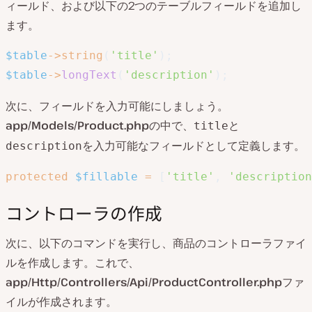
ィールド、および以下の2つのテーブルフィールドを追加し
ます。
$table
->
string
(
'title'
)
;
$table
->
longText
(
'description'
)
;
次に、フィールドを入力可能にしましょう。
app/Models/Product
.php
の中で、
と
title
を入力可能なフィールドとして定義します。
description
protected
$fillable
=
[
'title'
,
'description
コントローラの作成
次に、以下のコマンドを実行し、商品のコントローラファイ
ルを作成します。これで、
app/Http/Controllers/Api/ProductController.php
ファ
イルが作成されます。