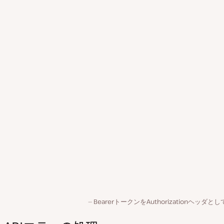
BearerトークンをAuthorizationヘッダと