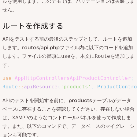
ルを使用します。このデモでは、バリデーションは実装しま
せん。
ルートを作成する
APIをテストする前の最後のステップとして、ルートを追加
します。
routes/api.php
ファイル内に以下のコードを追加
します。ファイルの冒頭に
を、本文に
を追加しま
use
Route
す。
use
AppHttpControllersApiProductController
;
Route
::
apiResource
(
'products'
,
ProductContro
APIのテストを開始する前に、
products
テーブルがデータ
ベースに存在することを確認してください。存在しない場合
は、XAMPPのようなコントロールパネルを使って作成しま
す。また、以下のコマンドで、データベースのマイグレーシ
ョンも可能です。