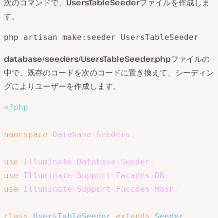
次のコマンドで、
UsersTableSeeder
ファイルを作成しま
す。
php artisan make:seeder UsersTableSeeder
database/seeders/UsersTableSeeder.php
ファイルの
中で、既存のコードを次のコードに置き換えて、シーディン
グによりユーザーを作成します。
<?php
namespace
Database
\
Seeders
;
use
Illuminate
\
Database
\
Seeder
;
use
Illuminate
\
Support
\
Facades
\
DB
;
use
Illuminate
\
Support
\
Facades
\
Hash
;
class
UsersTableSeeder
extends
Seeder