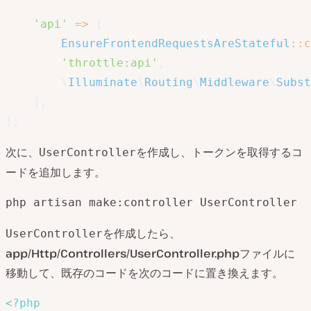
'api'
=>
[
EnsureFrontendRequestsAreStateful
::
c
'throttle:api'
,
\
Illuminate
\
Routing
\
Middleware
\
Subst
]
,
]
;
次に、
を作成し、トークンを取得するコ
UserController
ードを追加します。
php artisan make:controller UserController
を作成したら、
UserController
app/Http/Controllers/UserController.php
ファイルに
移動して、既存のコードを次のコードに置き換えます。
<?php