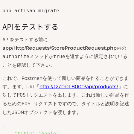
php artisan migrate
APIをテストする
APIをテストする前に、
app/Http/Requests/StoreProductRequest.php
内の
メソッドが
を返すように設定されている
authorize
true
ことを確認して下さい。
これで、Postmanを使って新しい商品を作ることができま
す。まず、URL「
http://127.0.0.1:8000/api/products/
」に
対して
リクエストを出します。これは新しい商品を作
POST
るための
リクエストですので、タイトルと説明を記述
POST
したJSONオブジェクトを渡します。
{
"title"
:
"Apple"
,