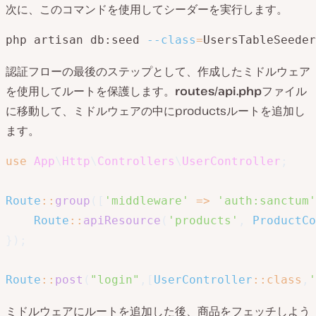
次に、このコマンドを使用してシーダーを実行します。
php artisan db:seed 
--class
=
UsersTableSeeder
認証フローの最後のステップとして、作成したミドルウェア
を使用してルートを保護します。
routes/api.php
ファイル
に移動して、ミドルウェアの中にproductsルートを追加し
ます。
use
App
\
Http
\
Controllers
\
UserController
;
Route
::
group
(
[
'middleware'
=>
'auth:sanctum'
Route
::
apiResource
(
'products'
,
ProductCo
}
)
;
Route
::
post
(
"login"
,
[
UserController
::
class
,
'
ミドルウェアにルートを追加した後、商品をフェッチしよう