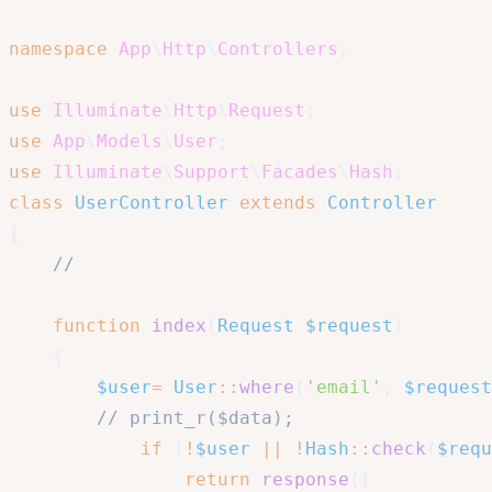
namespace
App
\
Http
\
Controllers
;
use
Illuminate
\
Http
\
Request
;
use
App
\
Models
\
User
;
use
Illuminate
\
Support
\
Facades
\
Hash
;
class
UserController
extends
Controller
{
// 
function
index
(
Request
$request
)
{
$user
=
User
::
where
(
'email'
,
$request
// print_r($data);
if
(
!
$user
||
!
Hash
::
check
(
$requ
return
response
(
[