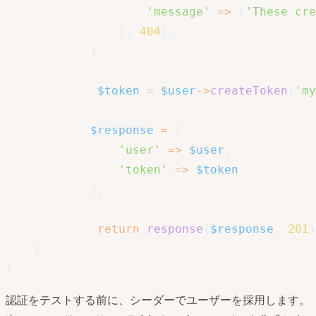
'message'
=>
[
'These cre
]
,
404
)
;
}
$token
=
$user
->
createToken
(
'my
$response
=
[
'user'
=>
$user
,
'token'
=>
$token
]
;
return
response
(
$response
,
201
)
}
}
認証をテストする前に、シーダーでユーザーを採用します。