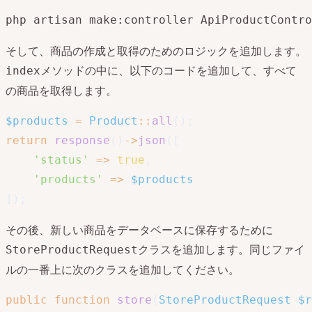
php artisan make:controller ApiProductContro
そして、商品の作成と取得のためのロジックを追加します。
メソッドの中に、以下のコードを追加して、すべて
index
の商品を取得します。
$products
=
Product
::
all
(
)
;
return
response
(
)
->
json
(
[
'status'
=>
true
,
'products'
=>
$products
]
)
;
その後、新しい商品をデータベースに保存するために
クラスを追加します。同じファイ
StoreProductRequest
ルの一番上に次のクラスを追加してください。
public
function
store
(
StoreProductRequest
$r