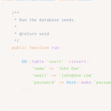
{
/**

     * Run the database seeds.

     *

     * @return void

     */
public
function
run
(
)
{
DB
::
table
(
'users'
)
->
insert
(
[
'name'
=>
'John Doe'
,
'email'
=>
'john@doe.com'
,
'password'
=>
Hash
::
make
(
'passwo
]
)
;
}
}