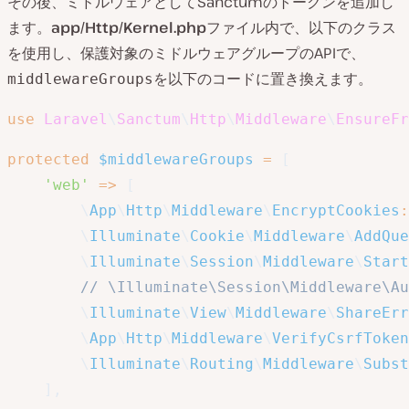
その後、ミドルウェアとしてSanctumのトークンを追加し
ます。
app/Http/Kernel.php
ファイル内で、以下のクラス
を使用し、保護対象のミドルウェアグループのAPIで、
を以下のコードに置き換えます。
middlewareGroups
use
Laravel
\
Sanctum
\
Http
\
Middleware
\
EnsureFr
protected
$middlewareGroups
=
[
'web'
=>
[
\
App
\
Http
\
Middleware
\
EncryptCookies
:
\
Illuminate
\
Cookie
\
Middleware
\
AddQue
\
Illuminate
\
Session
\
Middleware
\
Start
// \Illuminate\Session\Middleware\Au
\
Illuminate
\
View
\
Middleware
\
ShareErr
\
App
\
Http
\
Middleware
\
VerifyCsrfToken
\
Illuminate
\
Routing
\
Middleware
\
Subst
]
,