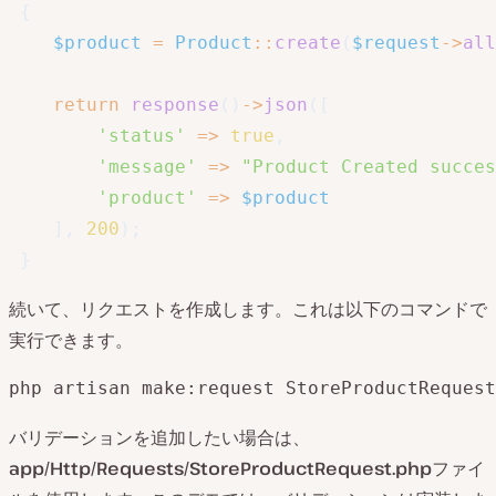
{
$product
=
Product
::
create
(
$request
->
all
return
response
(
)
->
json
(
[
'status'
=>
true
,
'message'
=>
"Product Created succes
'product'
=>
$product
]
,
200
)
;
}
続いて、リクエストを作成します。これは以下のコマンドで
実行できます。
php artisan make:request StoreProductRequest
バリデーションを追加したい場合は、
app/Http/Requests/StoreProductRequest.php
ファイ