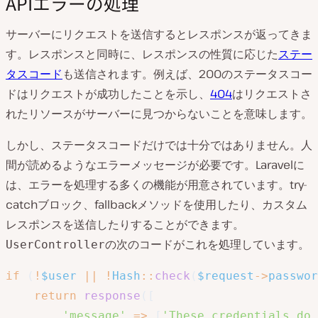
APIエラーの処理
サーバーにリクエストを送信するとレスポンスが返ってきま
す。レスポンスと同時に、レスポンスの性質に応じた
ステー
タスコード
も送信されます。例えば、200のステータスコー
ドはリクエストが成功したことを示し、
404
はリクエストさ
れたリソースがサーバーに見つからないことを意味します。
しかし、ステータスコードだけでは十分ではありません。人
間が読めるようなエラーメッセージが必要です。Laravelに
は、エラーを処理する多くの機能が用意されています。try-
catchブロック、fallbackメソッドを使用したり、カスタム
レスポンスを送信したりすることができます。
の次のコードがこれを処理しています。
UserController
if
(
!
$user
||
!
Hash
::
check
(
$request
->
passwor
return
response
(
[
'message'
=>
[
'These credentials do 