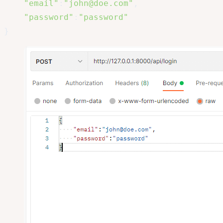
"email"
:
"john@doe.com"
,
"password"
:
"password"
}