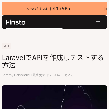
Kinstaをお試し｜初月は無料！
バ
ナ
ー
を
ナ
閉
Kinsta®
検
じ
ビ
プラットフォーム
る
索
ゲ
ソリューション
ログイン
無料でお試し
ー
Home
リソースセンター
LaravelでAPIを作成しテストする方法
API
価格設定
リソース
シ
LaravelでAPIを作成しテストする
お問い合わせ
ョ
方法
ン
執
Jeremy Holcombe
最終更新日
2023年08月25日
筆