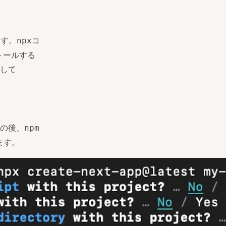
ます。
コ
npx
トールする
して
の後、
npm
ます。