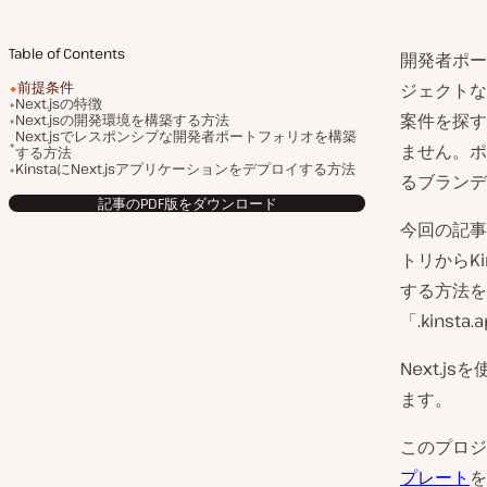
Table of Contents
開発者ポー
前提条件
ジェクトな
Next.jsの特徴
案件を探す
Next.jsの開発環境を構築する方法
Next.jsでレスポンシブな開発者ポートフォリオを構築
ません。ポ
する方法
KinstaにNext.jsアプリケーションをデプロイする方法
るブランデ
記事のPDF版をダウンロード
今回の記事
トリからKi
する方法を
「.kins
Next.
ます。
このプロジ
プレート
を