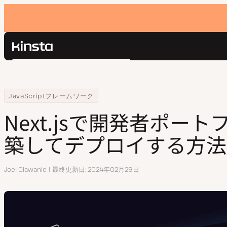
Kinsta®
検
プラットフォーム
索
ソリューション
ログイン
Home
リソースセンター
Next.jsで開発者ポートフォリオを構築してデプロイする方法
JavaScriptフレームワーク
価格設定
リソース
Next.jsで開発者ポー
お問い合わせ
築してデプロイする方法
執
Joel Olawanle
最終更新日
2024年02月29日
筆