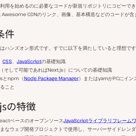
利用を始めるのに必要なコードが新規リポジトリにコピーでき
nt Awesome CDNのリンク、画像、基本構造などのコードが
条件
はハンズオン形式です。すでに以下を満たしていると理想です
、
CSS
、
JavaScript
の基礎知識
（そして可能であればNext.js）についての基礎知識
.jsとnpm（
Node Package Manager
）またはyarnがPCにイ
ること
.jsの特徴
eactベースのオープンソース
JavaScriptライブラリフレーム
まなウェブ開発プロジェクトで使用し、サーバーサイドレンダ