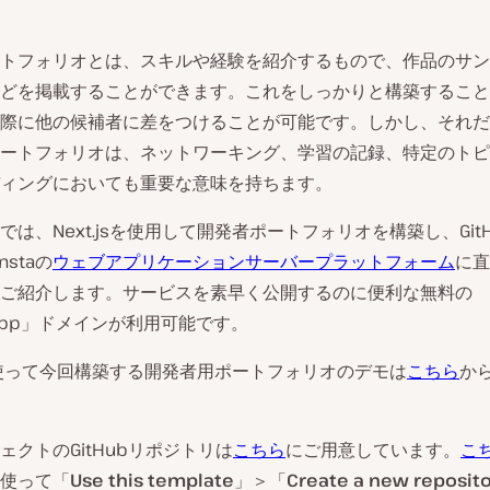
トフォリオとは、スキルや経験を紹介するもので、作品のサン
どを掲載することができます。これをしっかりと構築すること
際に他の候補者に差をつけることが可能です。しかし、それだ
ートフォリオは、ネットワーキング、学習の記録、特定のトピ
ィングにおいても重要な意味を持ちます。
では、Next.jsを使用して開発者ポートフォリオを構築し、Git
nstaの
ウェブアプリケーションサーバープラットフォーム
に直
ご紹介します。サービスを素早く公開するのに便利な無料の
ta.app」ドメインが利用可能です。
jsを使って今回構築する開発者用ポートフォリオのデモは
こちら
か
ェクトのGitHubリポジトリは
こちら
にご用意しています。
こ
使って「
Use this template
」＞「
Create a new reposit