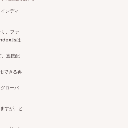
メインディ
おり、ファ
ndex.js
は
ど、直接配
用できる再
るグローバ
ますが、と