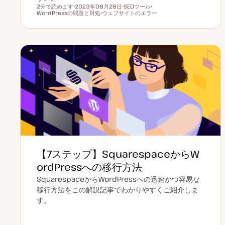
2分で読めます
2023年08月28日
SEOツール
読むのにかかる時間
WordPressの問題と対処
更
ウェブサイトのエラー
ト
ト
新
ト
ピ
ピ
日
ピ
ッ
ッ
ッ
ク
ク
ク
【7ステップ】SquarespaceからW
ordPressへの移行方法
SquarespaceからWordPressへの迅速かつ容易な
移行方法をこの解説記事でわかりやすくご紹介しま
す。