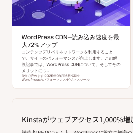
WordPress CDN─読み込み速度を最
大72%アップ
コンテンツデリバリネットワークを利用すること
で、サイトのパフォーマンスが向上します。この解
説記事では、WordPress CDNについて、そしてその
メリットにつ…
3分で読めます
2025年04月16日
CDN
読むのにかかる時間
WordPressのパフォーマンス
更
ビジネスツール
ト
ト
新
ト
ピ
ピ
日
ピ
ッ
ッ
ッ
ク
ク
ク
Kinstaがウェブアクセス1,000
購読者165,000人以上。WordPressに役立つ