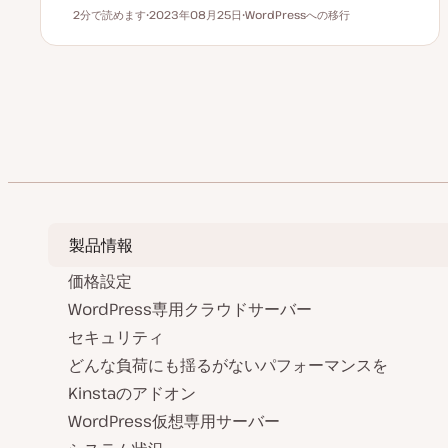
2分で読めます
2023年08月25日
WordPressへの移行
読むのにかかる時間
更
ト
新
ピ
日
ッ
ク
投
前のペー
稿
の
ペ
ー
製品情報
ジ
価格設定
送
WordPress専用クラウドサーバー
セキュリティ
り
どんな負荷にも揺るがないパフォーマンスを
Kinstaのアドオン
WordPress仮想専用サーバー