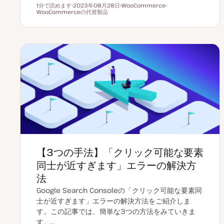
1分で読めます
2023年08月28日
WooCommerce
読むのにかかる時間
WooCommerceの代替製品
更
ト
ト
新
ピ
ピ
日
ッ
ッ
ク
ク
【3つの手法】「クリック可能な要素
同士が近すぎます」エラーの解決方
法
Google Search Consoleの「クリック可能な要素同
士が近すぎます」エラーの解決方法をご紹介しま
す。この記事では、簡単な3つの方法をみていきま
す。…