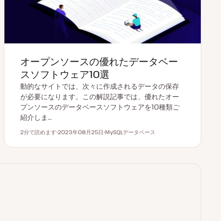
オープンソースの優れたデータベー
スソフトウェア10選
動的なサイトでは、次々に作成されるデータの保存
が必要になります。この解説記事では、優れたオー
プンソースのデータベースソフトウェアを10種類ご
紹介しま…
2分で読めます
2023年08月25日
MySQLデータベース
読むのにかかる時間
更
ト
新
ピ
日
ッ
ク