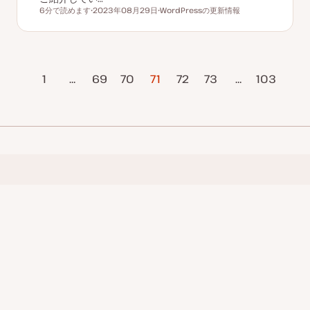
6分で読めます
2023年08月29日
WordPressの更新情報
読むのにかかる時間
更
ト
新
ピ
日
ッ
ク
ジ
1
…
69
70
71
72
73
…
次のページ
103