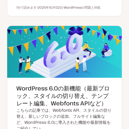
1分で読めます
2025年10月02日
WordPressの問題と対処
読むのにかかる時間
更
ト
新
ピ
日
ッ
ク
WordPress 6.0の新機能（最新ブロ
ック、スタイルの切り替え、テンプ
レート編集、Webfonts APIなど）
こちらの記事では、Webfonts API、スタイルの切り
替え、新しいブロックの追加、フルサイト編集な
ど、WordPress 6.0に導入された機能や最新情報を
ご紹介してい…