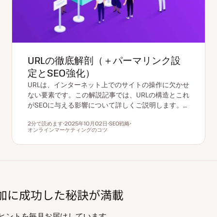
URLの徹底解剖（＋パーマリンク設
定とSEO強化）
URLは、インターネット上でのサイトの操作に欠かせ
ない要素です。この解説記事では、URLの構造とこれ
がSEOに与える影響について詳しくご説明します。…
2分で読めます
2025年10月02日
SEO戦略
読むのにかかる時間
オンラインマーケティングのコツ
更
ト
ト
新
ピ
ピ
日
ッ
ッ
ク
ク
%増加に成功した秘訣が満載
知識やヒントを毎月お届けしています。