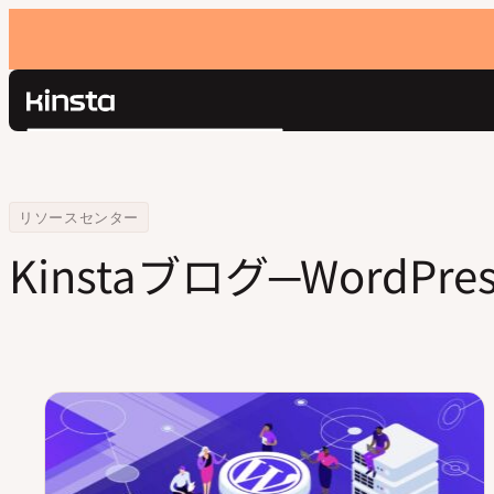
Kinsta®
検
プラットフォーム
索
ソリューション
ログイン
価格設定
Home
Blog
リソースセンター
リソース
Kinstaブログ─Word
お問い合わせ