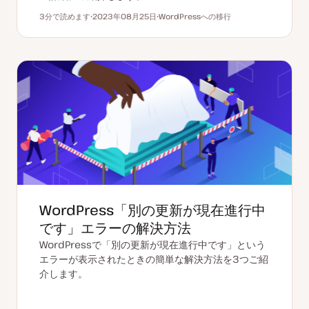
3分で読めます
2023年08月25日
WordPressへの移行
読むのにかかる時間
更
ト
新
ピ
日
ッ
ク
WordPress「別の更新が現在進行中
です」エラーの解決方法
WordPressで「別の更新が現在進行中です」という
エラーが表示されたときの簡単な解決方法を3つご紹
介します。