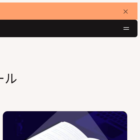
バ
ナ
ー
を
ナ
閉
じ
ビ
る
ゲ
無料でお試し
ー
シ
ール
ョ
ン