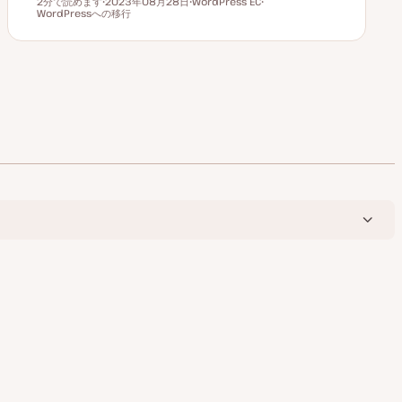
2分で読めます
2023年08月28日
WordPress EC
読むのにかかる時間
WordPressへの移行
更
ト
ト
新
ピ
ピ
日
ッ
ッ
ク
ク