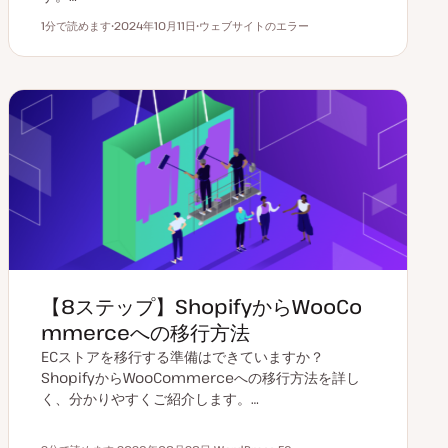
1分で読めます
2024年10月11日
ウェブサイトのエラー
読むのにかかる時間
更
ト
新
ピ
日
ッ
ク
【8ステップ】ShopifyからWooCo
mmerceへの移行方法
ECストアを移行する準備はできていますか？
ShopifyからWooCommerceへの移行方法を詳し
く、分かりやすくご紹介します。…