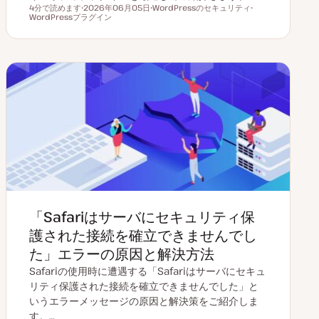
4分で読めます
2026年06月05日
WordPressのセキュリティ
読むのにかかる時間
WordPressプラグイン
更
ト
ト
新
ピ
ピ
日
ッ
ッ
ク
ク
「Safariはサーバにセキュリティ保
護された接続を確立できませんでし
た」エラーの原因と解決方法
Safariの使用時に遭遇する「Safariはサーバにセキュ
リティ保護された接続を確立できませんでした」と
いうエラーメッセージの原因と解決策をご紹介しま
す。…