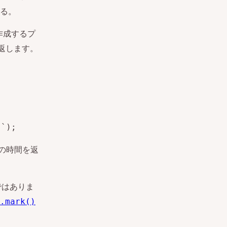
る。
作成するプ
返します。
s`);
らの時間を返
ではありま
.mark()