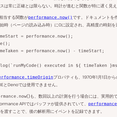
スは常に正確とは限らない。時計が進むと関数が特に遅く見え
相当する関数が
です。ドキュメントを
performance.now()
始時（ページの読み込み時）に0に設定され、高精度の時刻を
meStart = performance.now();

e();

meTaken = performance.now() - timeStart;

log(`runMyCode() executed in ${ timeTaken }m
プロパティも、1970年1月1日か
erformance.timeOrigin
IEとDenoでは使用できません。
()も、数回以上の計測を行う場合には、実用的
ormance.now
formance APIではバッファが提供されていて、
performance
を渡すことで、後の解析用にイベントを記録できます。