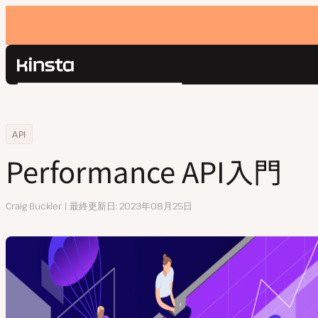
Kinsta®
検
プラットフォーム
索
ソリューション
ログイン
Home
リソースセンター
Performance API入門
API
価格設定
リソース
Performance API入門
お問い合わせ
執
Craig Buckler
最終更新日
2023年08月25日
筆