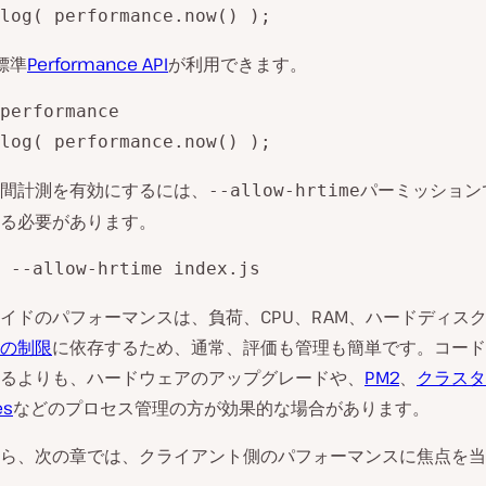
log( performance.now() );
標準
Performance API
が利用できます。
performance

log( performance.now() );
間計測を有効にするには、
パーミッション
--allow-hrtime
る必要があります。
 --allow-hrtime index.js
イドのパフォーマンスは、負荷、CPU、RAM、ハードディス
の制限
に依存するため、通常、評価も管理も簡単です。コード
るよりも、ハードウェアのアップグレードや、
PM2
、
クラスタ
es
などのプロセス管理の方が効果的な場合があります。
ら、次の章では、クライアント側のパフォーマンスに焦点を当