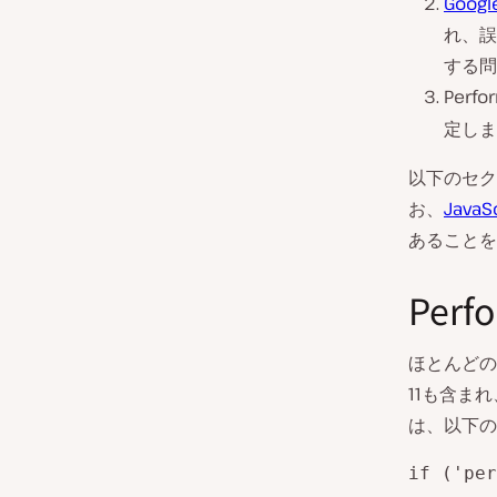
Googl
れ、誤
する問
Perf
定しま
以下のセク
お、
JavaS
あることを
Per
ほとんどのブ
11も含まれ
は、以下の
if ('per