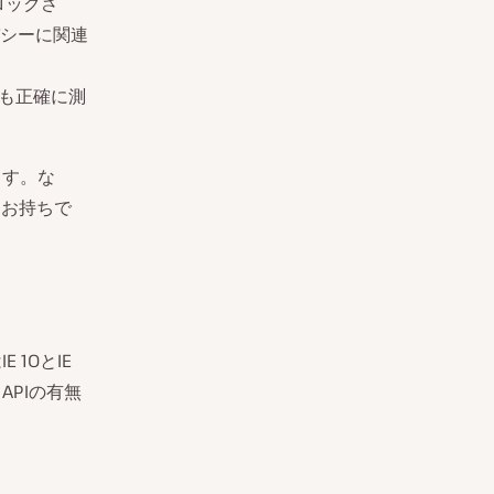
ロックさ
シーに関連
も正確に測
ます。な
をお持ちで
 10とIE
APIの有無