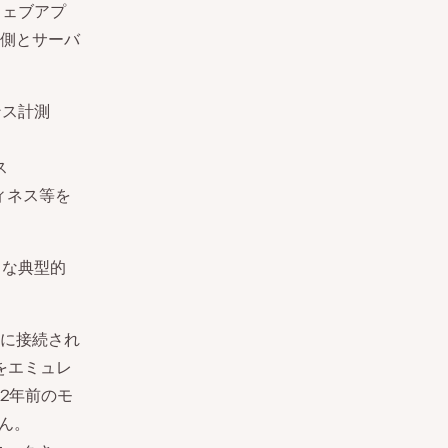
ウェブアプ
側とサーバ
ンス計測
ス
ィネス等を
うな典型的
に接続され
スをエミュレ
2年前のモ
ん。