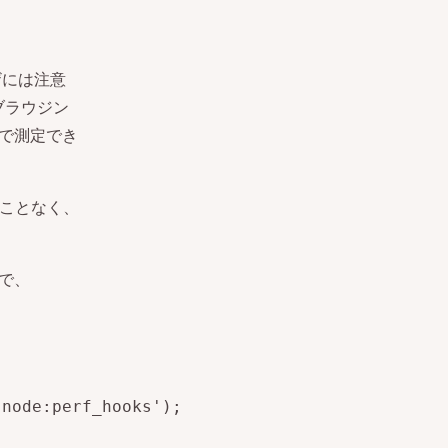
ウザには注意
にブラウジン
ンで測定でき
ことなく、
内で、
node:perf_hooks');
