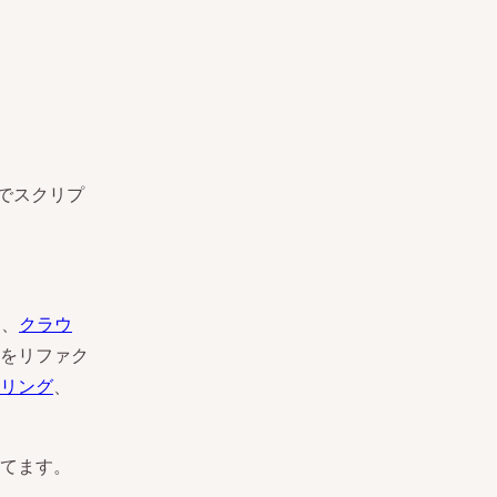
でスクリプ
ク、
クラウ
をリファク
リング
、
てます。