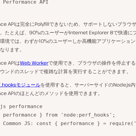
 Performance API

mance APIは完全にPolyfillできないため、サポートしないブラ
たとえば、90%のユーザーがInternet Explorer 8で快適
環境では、わずか10%のユーザーしか高機能アプリケーショ
なります。
nce APIは
Web Worker
で使用でき、ブラウザの操作を停止する
ウンドのスレッドで複雑な計算を実行することができます。
rf_hooksモジュール
を使用すると、サーバーサイドのNode.js
mance APIのほとんどのメソッドを使用できます。
js performance

 performance } from 'node:perf_hooks';

 Common JS: const { performance } = require('