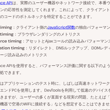
ce API
は、実際のユーザー機器やネットワーク接続で、本番
ンの応答性を測定してくれます。これによって、クライアント
のコードのボトルネックを特定することができます。
timing
：クライアント側の
JavaScript関数
の独自パフォーマ
 timing
：ブラウザレンダリングのメトリクス
rce timing
：アセットとAjaxコールの読み込みパフォーマン
ation timing
：リダイレクト、DNSルックアップ、DOMレデ
ージ読み込みのメトリクス
rmance APIを使用すると、パフォーマンス評価に関する以下のよ
処できます。
はアプリケーションのテスト時に、しばしば高速ネットワーク
エンドPCを使用します。DevToolsを利用して低速のデバイ
きますが、ユーザーの多くが直面する現実の問題、たとえば「
機器で空港のWiFiに接続する」などを想定することはできませ