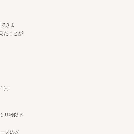
測できま
見たことが
s`);
は、ミリ秒以下
ベースのメ