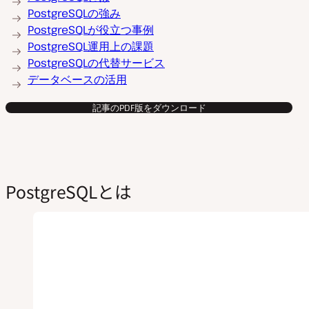
画
PostgreSQLの強み
を
PostgreSQLが役立つ事例
再
生
PostgreSQL運用上の課題
PostgreSQLの代替サービス
データベースの活用
記事のPDF版をダウンロード
PostgreSQLとは