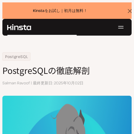
Kinstaをお試し｜初月は無料！
バ
ナ
ー
を
ナ
閉
Kinsta®
検
じ
ビ
プラットフォーム
る
索
ゲ
ソリューション
ログイン
無料でお試し
ー
Home
リソースセンター
PostgreSQLの徹底解剖
PostgreSQL
価格設定
リソース
シ
PostgreSQLの徹底解剖
お問い合わせ
ョ
ン
執
Salman Ravoof
最終更新日
2025年10月02日
筆