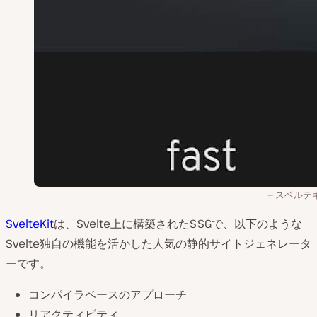
スベルテ
SvelteKit
は、Svelte上に構築されたSSGで、以下のような
Svelte独自の機能を活かした人気の静的サイトジェネレータ
ーです。
コンパイラベースのアプローチ
リアクティビティ