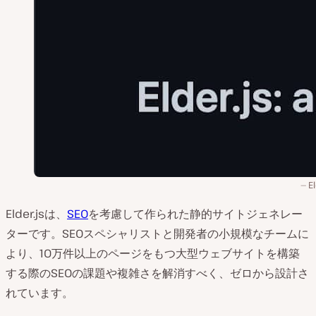
El
Elder.jsは、
SEO
を考慮して作られた静的サイトジェネレー
ターです。SEOスペシャリストと開発者の小規模なチームに
より、10万件以上のページをもつ大型ウェブサイトを構築
する際のSEOの課題や複雑さを解消すべく、ゼロから設計さ
れています。