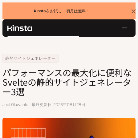
Kinstaをお試し｜初月は無料！
バ
ナ
ー
を
ナ
閉
Kinsta®
検
じ
ビ
プラットフォーム
る
索
ゲ
ソリューション
ログイン
無料でお試し
ー
Home
リソースセンター
パフォーマンスの最大化に便利なSvelteの静的サイトジェネレーター3
静的サイトジェネレーター
価格設定
リソース
シ
パフォーマンスの最大化に便利な
お問い合わせ
ョ
Svelteの静的サイトジェネレータ
ン
ー3選
執
Joel Olawanle
最終更新日
2023年08月28日
筆