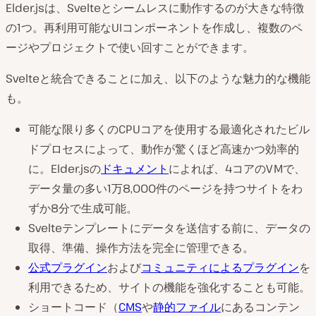
Elder.jsは、Svelteとシームレスに動作するのが大きな特徴
の1つ。再利用可能なUIコンポーネントを作成し、複数のペ
ージやプロジェクトで使い回すことができます。
Svelteと統合できることに加え、以下のような魅力的な機能
も。
可能な限り多くのCPUコアを使用する最適化されたビル
ドプロセスによって、動作が驚くほど高速かつ効率的
に。Elder.jsの
ドキュメント
によれば、4コアのVMで、
データ量の多い1万8,000件のページを持つサイトをわ
ずか8分で生成可能。
Svelteテンプレートにデータを送信する前に、データの
取得、準備、操作方法を完全に管理できる。
公式プラグイン
および
コミュニティによるプラグイン
を
利用できるため、サイトの機能を強化することも可能。
ショートコード（
CMS
や
静的ファイル
にあるコンテン