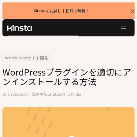
Kinstaをお試し｜初月は無料！
バ
ナ
ー
を
ナ
閉
Kinsta®
検
じ
ビ
プラットフォーム
る
索
ゲ
ソリューション
ログイン
無料でお試し
ー
Home
リソースセンター
WordPressプラグインを適切にアンインストールする方法
WordPressサイト開発
価格設定
リソース
シ
WordPressプラグインを適切にア
お問い合わせ
ョ
ンインストールする方法
ン
執
Brian Jackson
最終更新日
2023年10月12日
筆