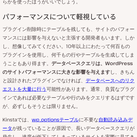
らかを使ったほうがいいでしょう。
パフォーマンスについて軽視している
プラグイン削除時にテーブルを残しても、サイトのパフォー
マンスには影響を与えないと主張する開発者もいます。しか
し、想像してみてください。10年以上にわたって何百もの
プラグインを使用し、何千もの行やテーブルを生成してしま
うこともあり得ます。
データベースクエリは、WordPress
のサイトパフォーマンスに大きな影響を与えます
し、きちん
と設計されたプラグインでなければ、
データベースへのリク
エストを大量に行う
可能性があります。通常、良質なプラグ
インであれば必要なテーブルや行のみをクエリするはずです
が、必ずしもそうとは限りません。
Kinstaでは、
wp_optionsテーブル
に不要な
自動読み込みデ
ータ
が残っていることが原因で、長いデータベースクエリが
発生し、速度が低下してしまっているサイトを実際に見てき