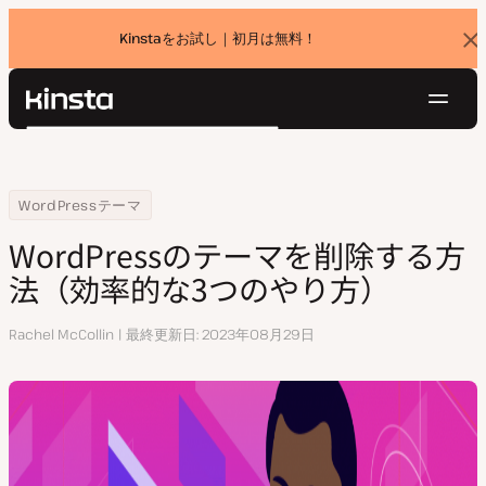
Kinstaをお試し｜初月は無料！
バ
ナ
ー
を
ナ
閉
Kinsta®
検
じ
ビ
プラットフォーム
る
索
ゲ
ソリューション
ログイン
無料でお試し
ー
Home
リソースセンター
WordPressのテーマを削除する方法（効率的な3つのやり方）
WordPressテーマ
価格設定
リソース
シ
WordPressのテーマを削除する方
お問い合わせ
ョ
法（効率的な3つのやり方）
ン
執
Rachel McCollin
最終更新日
2023年08月29日
筆