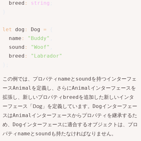
  breed
:
string
;
}
let
 dog
:
 Dog 
=
{
  name
:
"Buddy"
,
  sound
:
"Woof"
,
  breed
:
"Labrador"
}
;
この例では、プロパティ
と
を持つインターフェ
name
sound
ース
を定義し、さらに
インターフェースを
Animal
Animal
拡張し、新しいプロパティ
を追加した新しいインタ
breed
ーフェース「Dog」を定義しています。
インターフェー
Dog
スは
インターフェースからプロパティを継承するた
Animal
め、
インターフェースに適合するオブジェクトは、プロ
Dog
パティ
と
も持たなければなりません。
name
sound