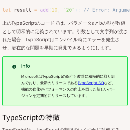
let
 result 
=
add
(
10
,
"20"
)
;
// Error: Argume
上のTypeScriptのコードでは、パラメータ
と
の型が数値
a
b
として明示的に定義されています。引数として文字列が渡さ
れた場合、TypeScriptはコンパイル時にエラーを発生さ
せ、潜在的な問題を早期に発見できるようにします。
Info
MicrosoftはTypeScriptの保守と改善に積極的に取り組
んでおり、最新のリリースである
TypeScript 5.0
など、
機能の強化やパフォーマンスの向上を図った新しいバー
ジョンを定期的にリリースしています。
TypeScriptの特徴
TypeScriptは、JavaScriptの制限のいくつかに対処する、