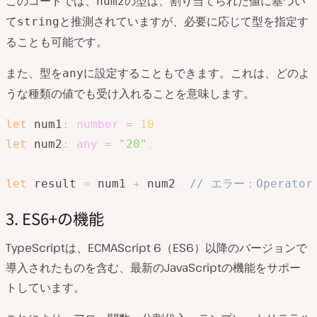
このコードでは、
の型は、割り当てられた値に基づい
num2
て
と推測されていますが、必要に応じて型を指定す
string
ることも可能です。
また、型を
に設定することもできます。これは、どのよ
any
うな種類の値でも受け入れることを意味します。
let
 num1
:
number
=
10
;
let
 num2
:
any
=
"20"
;
let
 result 
=
 num1 
+
 num2
;
// エラー：Operator '
3. ES6+の機能
TypeScriptは、ECMAScript 6（ES6）以降のバージョンで
導入されたものを含む、最新のJavaScriptの機能をサポー
トしています。