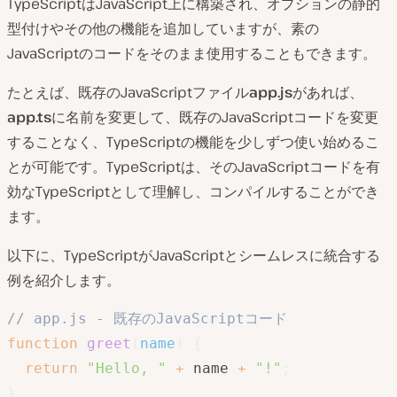
TypeScriptはJavaScript上に構築され、オプションの静的
型付けやその他の機能を追加していますが、素の
JavaScriptのコードをそのまま使用することもできます。
たとえば、既存のJavaScriptファイル
app.js
があれば、
app.ts
に名前を変更して、既存のJavaScriptコードを変更
することなく、TypeScriptの機能を少しずつ使い始めるこ
とが可能です。TypeScriptは、そのJavaScriptコードを有
効なTypeScriptとして理解し、コンパイルすることができ
ます。
以下に、TypeScriptがJavaScriptとシームレスに統合する
例を紹介します。
// app.js - 既存のJavaScriptコード
function
greet
(
name
)
{
return
"Hello, "
+
 name 
+
"!"
;
}