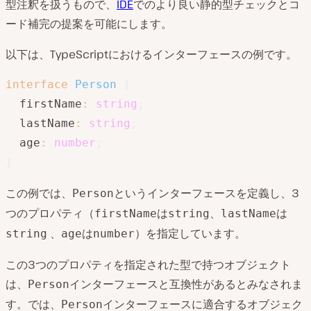
型注釈を扱うもので、
IDE
でのより良い静的型チェックとコ
ード補完の提案を可能にします。
以下は、TypeScriptにおけるインターフェースの例です。
interface
Person
{
  firstName
:
string
;
  lastName
:
string
;
  age
:
number
;
}
この例では、
というインターフェースを定義し、3
Person
つのプロパティ（
は
、
は
firstName
string
lastName
、
は
）を指定しています。
string
age
number
この3つのプロパティを指定された型で持つオブジェクト
は、
インターフェースと互換性があるとみなされま
Person
す。では、
インターフェースに適合するオブジェク
Person