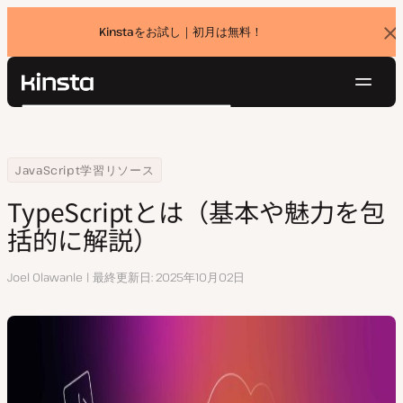
Kinstaをお試し｜初月は無料！
バ
ナ
ー
を
ナ
閉
Kinsta®
検
じ
ビ
プラットフォーム
る
索
ゲ
ソリューション
ログイン
無料でお試し
ー
Home
リソースセンター
TypeScriptとは（基本や魅力を包括的に解説）
JavaScript学習リソース
価格設定
リソース
シ
TypeScriptとは（基本や魅力を包
お問い合わせ
ョ
括的に解説）
ン
執
Joel Olawanle
最終更新日
2025年10月02日
筆