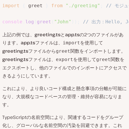
import
{
 greet 
}
from
"./greeting"
;
// モジ
console
.
log
(
greet
(
"John"
)
)
;
// 出力：Hello, J
上記の例では、
greeting.ts
と
app.ts
の2つのファイルがあ
ります。
app.ts
ファイルは、
を使用して
import
greeting.ts
ファイルから
関数をインポートします。
greet
greeting.ts
ファイルは、
を使用して
関数を
export
greet
エクスポートし、他のファイルでのインポートにアクセスで
きるようにしています。
これにより、より良いコード構成と懸念事項の分離が可能に
なり、大規模なコードベースの管理・維持が容易になりま
す。
TypeScriptの名前空間により、関連するコードをグループ
化し、グローバルな名前空間の汚染を回避できます。これ