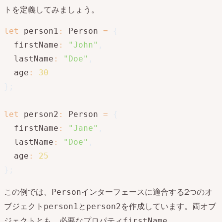
トを定義してみましょう。
let
 person1
:
 Person 
=
{
  firstName
:
"John"
,
  lastName
:
"Doe"
,
  age
:
30
}
;
let
 person2
:
 Person 
=
{
  firstName
:
"Jane"
,
  lastName
:
"Doe"
,
  age
:
25
}
;
この例では、
インターフェースに適合する2つのオ
Person
ブジェクト
と
を作成しています。両オブ
person1
person2
ジェクトとも、必要なプロパティ
、
firstName