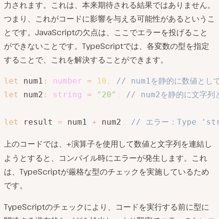
力されます。これは、本来期待される結果ではありません。
つまり、これがコードに影響を与える可能性があるというこ
とです。JavaScriptの欠点は、ここでエラーを投げること
ができないことです。TypeScriptでは、各変数の型を指定
することで、これを解決することができます。
let
 num1
:
number
=
10
;
// num1を静的に数値と
let
 num2
:
string
=
"20"
;
// num2を静的に文字
let
 result 
=
 num1 
+
 num2
;
// エラー：Type 'stri
上のコードでは、
演算子を使用して数値と文字列を連結し
+
ようとすると、コンパイル時にエラーが発生します。これ
は、TypeScriptが厳格な型のチェックを実施しているため
です。
TypeScriptのチェックにより、コードを実行する前に型に