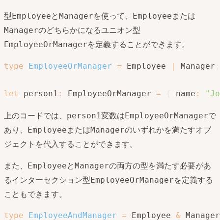
型
と
を使って、
または
Employee
Manager
Employee
のどちらかになるユニオン型
Manager
を定義することができます。
EmployeeOrManager
type
EmployeeOrManager
=
 Employee 
|
 Manager
;
let
 person1
:
 EmployeeOrManager 
=
{
 name
:
"Jo
上のコードでは、
変数は
で
person1
EmployeeOrManager
あり、
または
のいずれかを満たすオブ
Employee
Manager
ジェクトを代入することができます。
また、
と
の両方の型を満たす必要があ
Employee
Manager
るインターセクション型
を定義する
EmployeeOrManager
こともできます。
type
EmployeeAndManager
=
 Employee 
&
 Manager