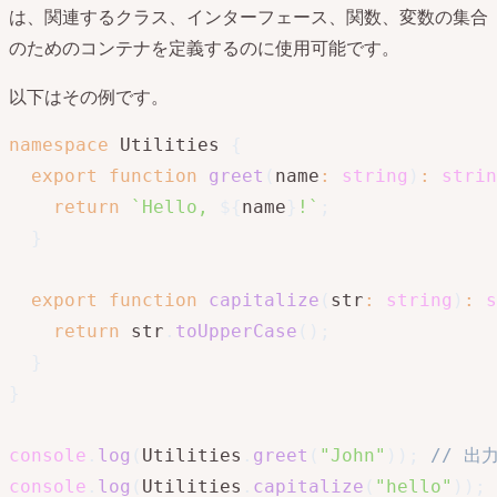
は、関連するクラス、インターフェース、関数、変数の集合
のためのコンテナを定義するのに使用可能です。
以下はその例です。
namespace
 Utilities 
{
export
function
greet
(
name
:
string
)
:
strin
return
`
Hello, 
${
name
}
!
`
;
}
export
function
capitalize
(
str
:
string
)
:
s
return
 str
.
toUpperCase
(
)
;
}
}
console
.
log
(
Utilities
.
greet
(
"John"
)
)
;
// 出力
console
.
log
(
Utilities
.
capitalize
(
"hello"
)
)
;