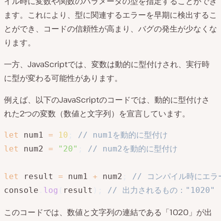
イル時に変数や関数のパラメータの型を指定することができ
ます。これにより、型に関連するエラーを早期に検出するこ
とができ、コードの信頼性が高まり、バグの発生が少なくな
ります。
一方、JavaScriptでは、変数は動的に型付けされ、実行時
に型が変わる可能性があります。
例えば、以下のJavaScriptのコードでは、動的に型付けさ
れた2つの変数（数値と文字列）を宣言しています。
let
 num1 
=
10
;
// num1を動的に型付け
let
 num2 
=
"20"
;
// num2を動的に型付け
let
 result 
=
 num1 
+
 num2
;
// コンパイル時にエ
console
.
log
(
result
)
;
// 出力されるもの："1020"
このコードでは、数値と文字列の連結である「1020」が出