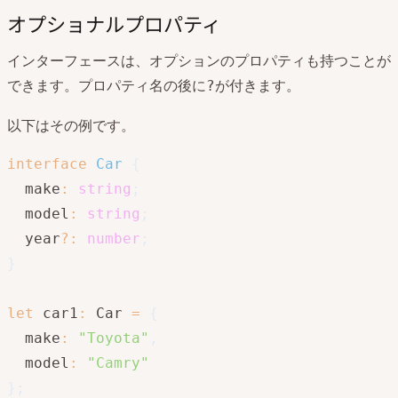
オプショナルプロパティ
インターフェースは、オプションのプロパティも持つことが
できます。プロパティ名の後に
が付きます。
?
以下はその例です。
interface
Car
{
  make
:
string
;
  model
:
string
;
  year
?
:
number
;
}
let
 car1
:
 Car 
=
{
  make
:
"Toyota"
,
  model
:
"Camry"
}
;