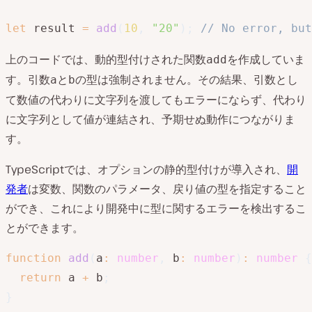
let
 result 
=
add
(
10
,
"20"
)
;
// No error, but
上のコードでは、動的型付けされた関数
を作成していま
add
す。引数
と
の型は強制されません。その結果、引数とし
a
b
て数値の代わりに文字列を渡してもエラーにならず、代わり
に文字列として値が連結され、予期せぬ動作につながりま
す。
TypeScriptでは、オプションの静的型付けが導入され、
開
発者
は変数、関数のパラメータ、戻り値の型を指定すること
ができ、これにより開発中に型に関するエラーを検出するこ
とができます。
function
add
(
a
:
number
,
 b
:
number
)
:
number
{
return
 a 
+
 b
;
}