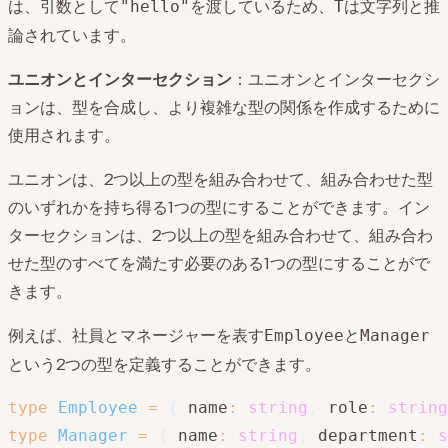
は、引数として
を渡しているため、
は文字列と推
"hello"
T
論されています。
ユニオンとインターセクション
：ユニオンとインターセクシ
ョンは、型を合成し、より複雑な型の関係を作成するために
使用されます。
ユニオンは、2つ以上の型を組み合わせて、組み合わせた型
のいずれかを持ち得る1つの型にすることができます。イン
ターセクションは、2つ以上の型を組み合わせて、組み合わ
せた型のすべてを満たす必要のある1つの型にすることがで
きます。
例えば、社員とマネージャーを表す
と
Employee
Manager
という2つの型を定義することができます。
type
Employee
=
{
 name
:
string
,
 role
:
string
type
Manager
=
{
 name
:
string
,
 department
:
s