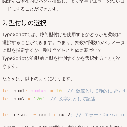
関連する潜在的なバグを検出し、より堅牢でエラーのないコ
ードにすることができます。
2. 型付けの選択
TypeScriptでは、静的型付けを使用するかどうかを柔軟に
選択することができます。つまり、変数や関数のパラメータ
に型を指定するか、割り当てられた値に基づいて
TypeScriptが自動的に型を推測するかを選択することがで
きます。
たとえば、以下のようになります。
let
 num1
:
number
=
10
;
// 数値として静的に型付け
let
 num2 
=
"20"
;
// 文字列として記述
let
 result 
=
 num1 
+
 num2
;
// エラー：Operator '