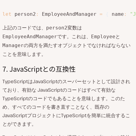
let
 person2
:
 EmployeeAndManager 
=
{
 name
:
"J
上記のコードでは、
変数は
person2
です。これは、
と
EmployeeAndManager
Employee
の両方を満たすオブジェクトでなければならない
Manager
ことを意味します。
7. JavaScriptとの互換性
TypeScriptはJavaScriptのスーパーセットとして設計され
ており、有効な JavaScriptのコードはすべて有効な
TypeScriptのコードでもあることを意味します。このた
め、すべてのコードを書き直すことなく、既存の
JavaScriptプロジェクトにTypeScriptを簡単に統合するこ
とができます。