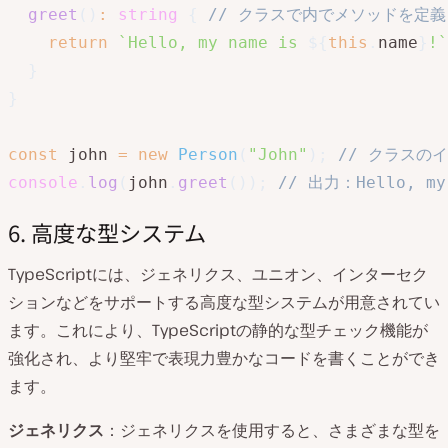
greet
(
)
:
string
{
// クラスで内でメソッドを定義
return
`
Hello, my name is 
${
this
.
name
}
!
`
}
}
const
 john 
=
new
Person
(
"John"
)
;
// クラスの
console
.
log
(
john
.
greet
(
)
)
;
// 出力：Hello, my 
6. 高度な型システム
TypeScriptには、ジェネリクス、ユニオン、インターセク
ションなどをサポートする高度な型システムが用意されてい
ます。これにより、TypeScriptの静的な型チェック機能が
強化され、より堅牢で表現力豊かなコードを書くことができ
ます。
ジェネリクス
：ジェネリクスを使用すると、さまざまな型を