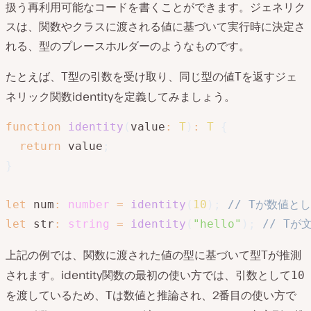
扱う再利用可能なコードを書くことができます。ジェネリク
スは、関数やクラスに渡される値に基づいて実行時に決定さ
れる、型のプレースホルダーのようなものです。
たとえば、
型の引数を受け取り、同じ型の値
を返すジェ
T
T
ネリック関数identityを定義してみましょう。
function
identity
(
value
:
T
)
:
T
{
return
 value
;
}
let
 num
:
number
=
identity
(
10
)
;
// Tが数値と
let
 str
:
string
=
identity
(
"hello"
)
;
// T
上記の例では、関数に渡された値の型に基づいて型
が推測
T
されます。identity関数の最初の使い方では、引数として
10
を渡しているため、
は数値と推論され、2番目の使い方で
T