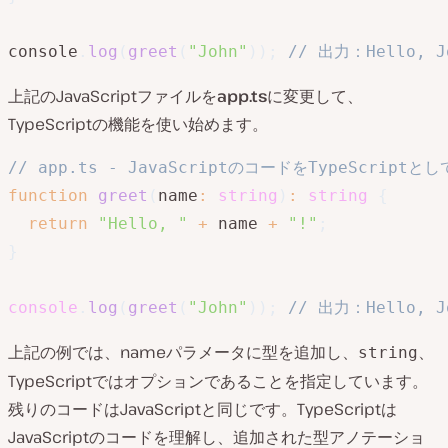
console
.
log
(
greet
(
"John"
)
)
;
// 出力：Hello, J
上記のJavaScriptファイルを
app.ts
に変更して、
TypeScriptの機能を使い始めます。
// app.ts - JavaScriptのコードをTypeScriptと
function
greet
(
name
:
string
)
:
string
{
return
"Hello, "
+
 name 
+
"!"
;
}
console
.
log
(
greet
(
"John"
)
)
;
// 出力：Hello, J
上記の例では、nameパラメータに型を追加し、
、
string
TypeScriptではオプションであることを指定しています。
残りのコードはJavaScriptと同じです。TypeScriptは
JavaScriptのコードを理解し、追加された型アノテーショ