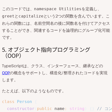
このコードでは、
を定義し、
namespace Utilities
と
という2つの関数を含んでいます。こ
greet
capitalize
れらの関数には、名前空間名の後に関数名を付けてアクセス
することができ、関連するコードを論理的にグループ化可能
です。
5. オブジェクト指向プログラミング
（OOP）
TypeScriptは、クラス、インターフェース、継承などの
OOP
の概念をサポートし、構造化/整理されたコードを実現
します。
たとえば、以下のようなものです。
class
Person
{
constructor
(
public
 name
:
string
)
{
}
// コ