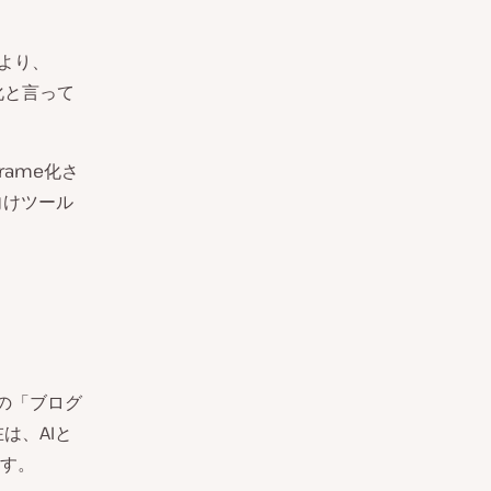
により、
化と言って
rame化さ
向けツール
ての「ブログ
は、AIと
す。