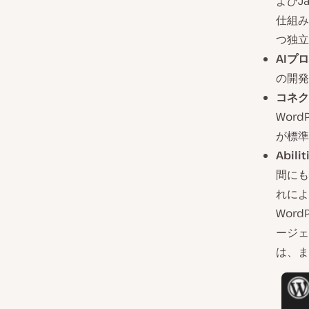
よびJ
仕組み
つ独立
AIプ
の開発
コネク
Word
が標準
Abilit
間にも
れによ
Wor
ージェ
は、ま