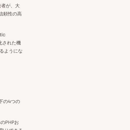
発者が、大
信頼性の高
ic
準化された機
きるようにな
以下の4つの
sのPHPお