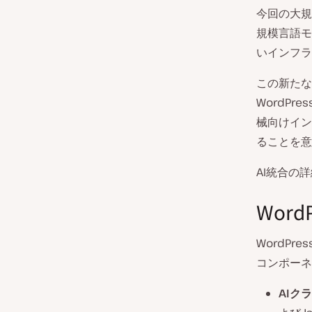
今回の大規
規模言語モ
いインフラ
この新たなア
WordPr
械向けイン
ることを意
AI統合の
Wor
WordPr
コンポーネ
AIク