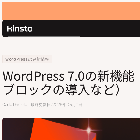
Kinsta®
検
プラットフォーム
索
ソリューション
ログイン
Home
リソースセンター
WordPress 7.0の新機能（AI連携、新ブロックの導入など）
WordPressの更新情報
価格設定
リソース
WordPress 7.0の新機
お問い合わせ
ブロックの導入など）
執
Carlo Daniele
最終更新日
2026年05月11日
筆