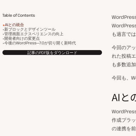
Table of Contents
WordP
AIとの統合
WordP
新ブロックとデザインツール
も過言では
管理画面エクスペリエンスの向上
開発者向けの変更点
今後のWordPress─7.0が切り開く新時代
今回のアッ
記事のPDF版をダウンロード
れた投稿エ
も多数追加
今回も、Wo
AIと
WordP
作成プラッ
の連携を前