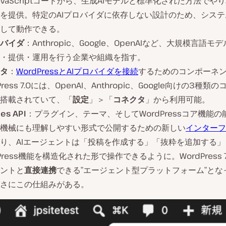
avaScriptコードから、生成AIモデルと標準化された方法でや
を提供。特定のAIプロバイダに依存しない設計のため、シス
して動作できる。
ロバイダ
：Anthropic、Google、OpenAIなど、大規模言語モデ
・提供・運用を行う企業や組織を指す。
タ
：
WordPressとAIプロバイダを接続
するためのコンポーネ
Press 7.0には、OpenAI、Anthropic、Google向けの3種類
搭載されていて、「
設定
」＞「
コネクタ
」から利用可能。
ies API
：プラグイン、テーマ、そしてWordPressコア機能
機械にも理解しやすい形式で公開するための新しい
インターフ
り、AIエージェントは「投稿を作成する」「抜粋を追加する」
dPress機能を構造化された形で操作できるように。WordPress 7
ントと
直接連携
できる”エージェント型プラットフォーム”とな
さにこの仕組みがある。