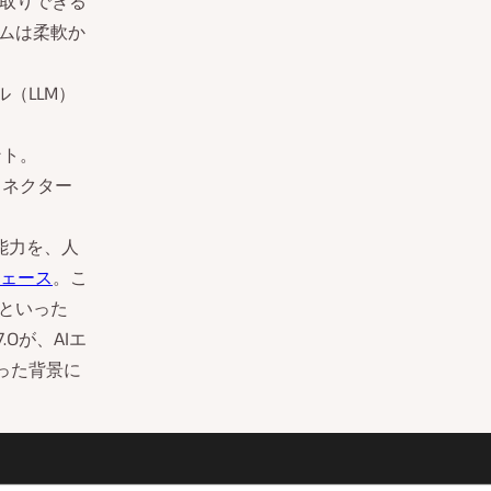
り取りできる
テムは柔軟か
ル（LLM）
ント。
のコネクター
の能力を、人
ェース
。こ
といった
.0が、AIエ
った背景に