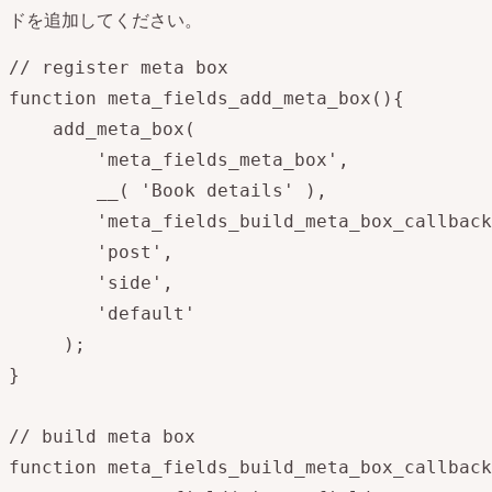
ドを追加してください。
// register meta box

function meta_fields_add_meta_box(){

	add_meta_box(

		'meta_fields_meta_box', 

		__( 'Book details' ), 

		'meta_fields_build_meta_box_callback', 

		'post',

		'side',

		'default'

	 );

}

// build meta box

function meta_fields_build_meta_box_callback