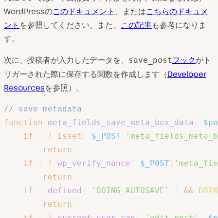
WordPressの
このドキュメント
、または
こちらのドキュメ
ント
を参照してください。また、
この記事
も参考になりま
す。
次に、投稿者が入力したデータを、
フック
がト
save_post
リガーされた際に保存する関数を作成します（
Developer
Resources
を参照）。
// save metadata
function
meta_fields_save_meta_box_data
(
$po
if
(
!
isset
(
$_POST
[
'meta_fields_meta_b
return
;
if
(
!
wp_verify_nonce
(
$_POST
[
'meta_fie
return
;
if
(
defined
(
'DOING_AUTOSAVE'
)
&&
DOIN
return
;
if
(
!
current_user_can
(
'edit_post'
,
$p