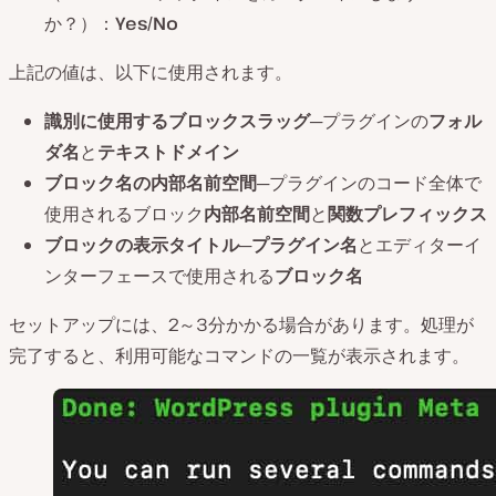
か？）：
Yes/No
上記の値は、以下に使用されます。
識別に使用するブロックスラッグ
─プラグインの
フォル
ダ名
と
テキストドメイン
ブロック名の内部名前空間
─プラグインのコード全体で
使用されるブロック
内部名前空間
と
関数プレフィックス
ブロックの表示タイトル
─
プラグイン名
とエディターイ
ンターフェースで使用される
ブロック名
セットアップには、2～3分かかる場合があります。処理が
完了すると、利用可能なコマンドの一覧が表示されます。