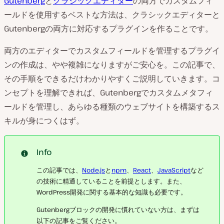
Gutenberg
と
クラシックエディター
の両方でカスタムフィ
ールドを使用するベストな方法は、クラシックエディターと
Gutenbergの両方に対応するプラグインを作ることです。
両方のエディターでカスタムフィールドを管理するプラグイ
ンの作成は、やや複雑になりますがご安心を。この記事で、
その手順をできるだけわかりやすくご説明していきます。コ
ンセプトを理解できれば、Gutenbergでカスタムメタフィ
ールドを管理し、あらゆる種類のウェブサイトを構築するス
キルが身につくはず。
Info
この記事では、
Node.js
と
npm
、
React
、
JavaScript
など
の技術に精通していることを前提とします。また、
WordPress開発に関する基本的な知識も必要です。
Gutenbergブロックの開発に慣れていない方は、まずは
以下の記事をご覧ください。