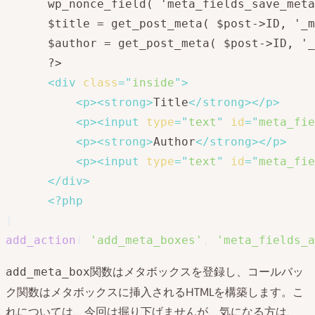
	  wp_nonce_field( 'meta_fields_save_meta_box_data', 'meta_fields_meta_box_nonce' );

	  $title = get_post_meta( $post->ID, '_meta_fields_book_title', true );

	  $author = get_post_meta( $post->ID, '_meta_fields_book_author', true );

	  ?>

<
div
class
=
"
inside
"
>
<
p
>
<
strong
>
Title
</
strong
>
</
p
>
<
p
>
<
input
type
=
"
text
"
id
=
"
meta_fie
<
p
>
<
strong
>
Author
</
strong
>
</
p
>
<
p
>
<
input
type
=
"
text
"
id
=
"
meta_fie
</
div
>
<?php
}
add_action
(
'add_meta_boxes'
,
'meta_fields_a
関数はメタボックスを登録し、コールバッ
add_meta_box
ク関数はメタボックスに挿入されるHTMLを構築します。こ
れについては、今回は掘り下げませんが、気になる方は、