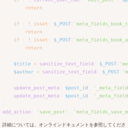
return
;
if
(
!
isset
(
$_POST
[
'meta_fields_book_t
return
;
if
(
!
isset
(
$_POST
[
'meta_fields_book_a
return
;
$title
=
sanitize_text_field
(
$_POST
[
'me
$author
=
sanitize_text_field
(
$_POST
[
'm
update_post_meta
(
$post_id
,
'_meta_field
update_post_meta
(
$post_id
,
'_meta_field
}
add_action
(
'save_post'
,
'meta_fields_save_m
詳細については、オンラインドキュメントを参照してくださ