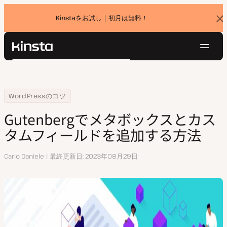
Kinstaをお試し｜初月は無料！
バ
ナ
ー
を
ナ
閉
Kinsta®
検
じ
ビ
プラットフォーム
る
索
ゲ
ソリューション
ログイン
無料でお試し
ー
Home
リソースセンター
Gutenbergでメタボックスとカスタムフィールドを追加する方法
WordPressのコツ
価格設定
リソース
シ
Gutenbergでメタボックスとカス
お問い合わせ
ョ
タムフィールドを追加する方法
ン
執
Carlo Daniele
最終更新日
2023年08月29日
筆