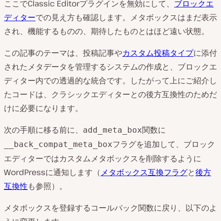
ここでClassic Editorプラグインを無効にして、
ブロックエ
ディター
での見え方も確認します。メタボックスはまだ表示
され、機能するものの、期待したものとはほど遠い状態。
この記事のテーマは、投稿記事や
カスタム投稿タイプ
に添付
されたメタデータを管理するシステムの作成と、ブロックエ
ディター内での透過的な統合です。したがって上にご紹介し
たコードは、クラシックエディターとの後方互換性のためだ
けに必要になります。
次の手順に移る前に、
関数に
add_meta_box
フラグを追加して、ブロック
__back_compat_meta_box
エディターではカスタムメタボックスを削除するように
WordPressに通知します（
メタボックス互換フラグ
と
後方
互換性
も参照）。
メタボックスを登録するコールバック関数に戻り、以下のよ