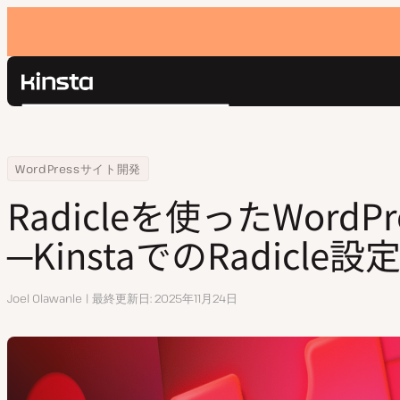
Kinsta®
検
プラットフォーム
索
ソリューション
ログイン
Home
リソースセンター
Radicleを使ったWordPress開発─KinstaでのRadicle設定方法
WordPressサイト開発
価格設定
リソース
Radicleを使ったWordP
お問い合わせ
─KinstaでのRadicle
執
Joel Olawanle
最終更新日
2025年11月24日
筆