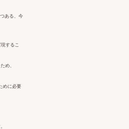
つある、今
。
を実現するこ
なため、
るために必要
す。