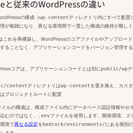
cleと従来のWordPressの違い
rdPressの構成（
ディレクトリ内にすべて配置
wp-content
理が複雑になり、異なる環境間で一貫した構成の維持が難しく
leではこれを再構築し、WordPressのコアファイルやアップロー
することなく、アプリケーションコードをバージョン管理する
dPressコアは、アプリケーションコードとは別に
デ
public/wp
ディレクトリは
を置き換え、カスタ
ic/content
wp-content
はプロジェクトルートに配置
elスタイルの構成は、構成ファイル内にデータベース認証情報やセ
込むのではなく、
ファイルを使用します。開発環境、ス
.env
環境で
異なる設定
を
にある個別
bedrock/environments/
します。