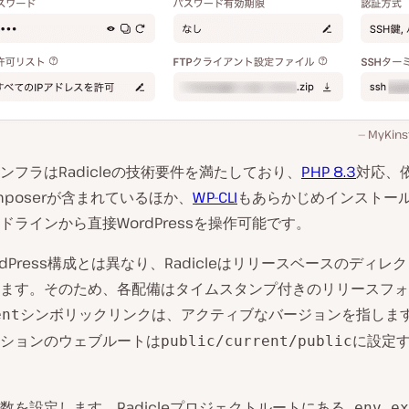
MyKin
のインフラはRadicleの技術要件を満たしており、
PHP 8.3
対応、
mposerが含まれているほか、
WP-CLI
もあらかじめインストー
ドラインから直接WordPressを操作可能です。
rdPress構成とは異なり、Radicleはリリースベースのディレ
ます。そのため、各配備はタイムスタンプ付きのリリースフォ
シンボリックリンクは、アクティブなバージョンを指しま
ent
ションのウェブルートは
に設定
public/current/public
数を設定します。Radicleプロジェクトルートにある
.env.ex