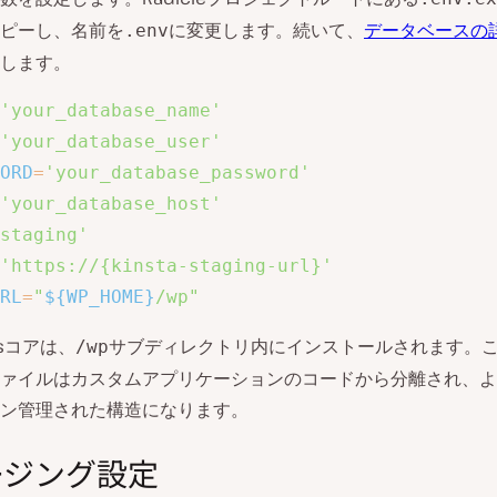
ピーし、名前を
に変更します。続いて、
データベースの
.env
します。
'your_database_name'
'your_database_user'
ORD
=
'your_database_password'
'your_database_host'
staging'
'https://{kinsta-staging-url}'
RL
=
"
${WP_HOME}
/wp"
ssコアは、
サブディレクトリ内にインストールされます。
/wp
ァイルはカスタムアプリケーションのコードから分離され、よ
ン管理された構造になります。
ージング設定