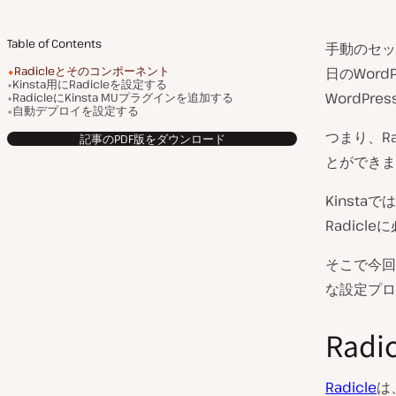
Table of Contents
手動のセッ
Radicleとそのコンポーネント
日のWordP
Kinsta用にRadicleを設定する
WordP
RadicleにKinsta MUプラグインを追加する
自動デプロイを設定する
つまり、Ra
記事のPDF版をダウンロード
とができま
Kinstaで
Radic
そこで今回
な設定プロ
Rad
Radicle
は