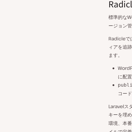
Radi
標準的なWo
ージョン管
Radic
ィアを追跡
ます。
Wor
に配置
publ
コード
Larav
キーを埋め
環境、本番
イルで定義