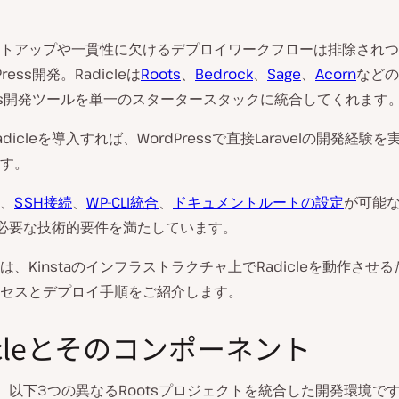
トアップや一貫性に欠けるデプロイワークフローは排除されつ
ress開発。Radicleは
Roots
、
Bedrock
、
Sage
、
Acorn
などの
ress開発ツールを単一のスタータースタックに統合してくれます
dicleを導入すれば、WordPressで直接Laravelの開発経験
す。
は、
SSH接続
、
WP-CLI統合
、
ドキュメントルートの設定
が可能
leに必要な技術的要件を満たしています。
は、Kinstaのインフラストラクチャ上でRadicleを動作させ
セスとデプロイ手順をご紹介します。
icleとそのコンポーネント
、以下3つの異なるRootsプロジェクトを統合した開発環境で