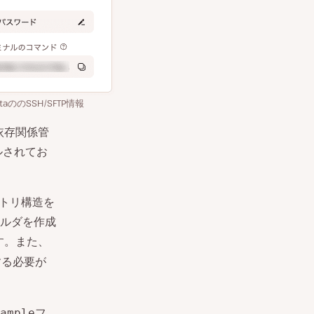
staののSSH/SFTP情報
依存関係管
ルされてお
クトリ構造を
ルダを作成
す。また、
する必要が
フ
ample