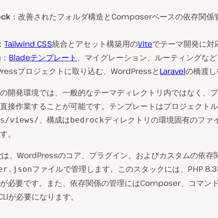
ock
：改善されたフォルダ構造とComposerベースの依存関係
：
Tailwind CSS
統合とアセット構築用の
Vite
でテーマ開発に対
n
：
Bladeテンプレート
、マイグレーション、ルーティングなど
dPressプロジェクトに取り込む、WordPressと
Laravel
の橋渡し
の開発環境では、一般的なテーマディレクトリ内ではなく、プ
直接作業することが可能です。テンプレートはプロジェクトル
、構成は
ディレクトリの環境固有のファ
s/views/
bedrock
す。
r
は、WordPressのコア、プラグイン、およびカスタムの依存
ファイルで管理します。このスタックには、PHP 8.
er.json
が必要です。また、依存関係の管理にはComposer、コマン
-CLIが必要になります。