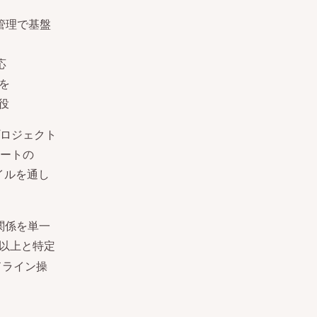
管理で基盤
応
を
役
ロジェクト
ートの
イルを通し
関係を単一
3以上と特定
ドライン操