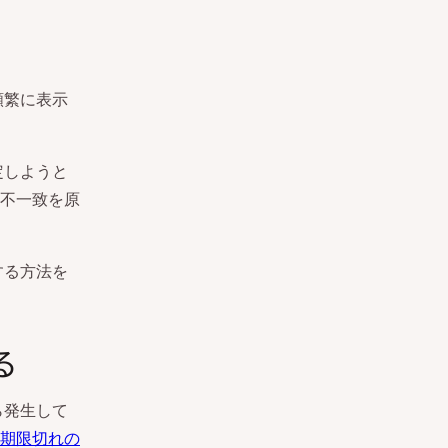
頻繁に表示
定しようと
の不一致を原
する方法を
る
ら発生して
期限切れの