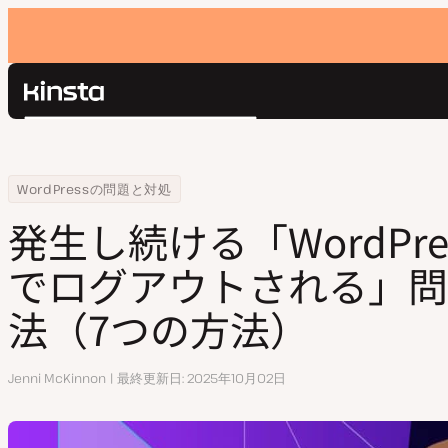
Kinsta®
検
プラットフォーム
索
ソリューション
ログイン
Home
リソースセンター
発生し続ける「WordPressから自動でログアウトされる」問題の処理
WordPressの問題と対処
価格設定
リソース
発生し続ける「WordPr
お問い合わせ
でログアウトされる」問
法（7つの方法）
執
Jenni McKinnon
最終更新日
2025年10月02日
筆