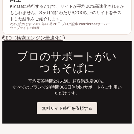
Kinstaに移行するだけで、サイトが平均20%高速化されるか
もしれません。3ヶ月間にわたり3,200以上のサイトをテス
トした結果をご紹介します。…
2分で読めます
2023年08月28日
ブログ記事
WordPressサーバー
読むのにかかる時間
ウェブサイトの速度
更
投
ト
ト
新
稿
ピ
ピ
日
タ
ッ
ッ
SEO（検索エンジン最適化）
イ
ク
ク
プ