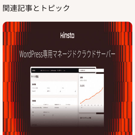
関連記事とトピック
サ
k
t
T
イ
e
t
u
ト
d
e
b
I
r
e
n