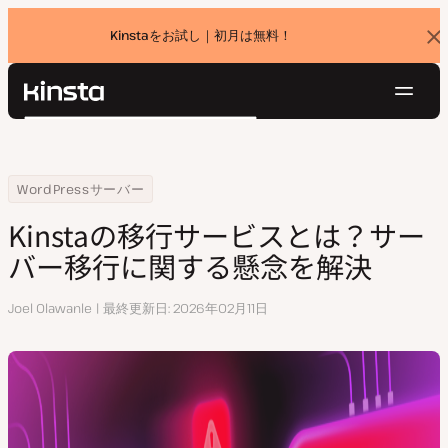
Kinstaをお試し｜初月は無料！
バ
ナ
ー
を
ナ
閉
Kinsta®
検
じ
ビ
プラットフォーム
る
索
ゲ
ソリューション
ログイン
無料でお試し
ー
Home
リソースセンター
Kinstaの移行サービスとは？サーバー移行に関する懸念を解決
WordPressサーバー
価格設定
リソース
シ
Kinstaの移行サービスとは？サー
お問い合わせ
ョ
バー移行に関する懸念を解決
ン
執
Joel Olawanle
最終更新日
2026年02月11日
筆