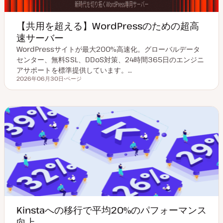
【共用を超える】WordPressのための超高
速サーバー
WordPressサイトが最大200%高速化。グローバルデータ
センター、無料SSL、DDoS対策、24時間365日のエンジニ
アサポートを標準提供しています。…
2026年06月30日
ページ
更新日
投
稿
タ
イ
プ
Kinstaへの移行で平均20%のパフォーマンス
向上