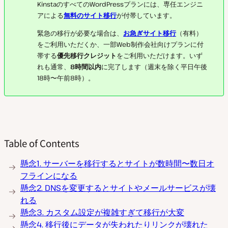
KinstaのすべてのWordPressプランには、専任エンジニ
アによる
無料のサイト移行
が付帯しています。
緊急の移行が必要な場合は、
お急ぎサイト移行
（有料）
をご利用いただくか、一部Web制作会社向けプランに付
帯する
優先移行クレジット
をご利用いただけます。いず
れも通常、
8時間以内
に完了します（週末を除く平日午後
18時〜午前8時）。
Table of Contents
懸念1. サーバーを移行するとサイトが数時間〜数日オ
フラインになる
懸念2. DNSを変更するとサイトやメールサービスが壊
れる
懸念3. カスタム設定が複雑すぎて移行が大変
懸念4. 移行後にデータが失われたりリンクが壊れた