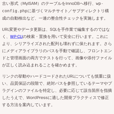
古い形式（MyISAM）のテーブルをInnoDBへ移行、
wp-
に基づくマルチサイト／サブディレクトリ構
config.php
成の自動検出など、一連の整合性チェックを実施します。
URL変更やデータ更新は、SQLを手作業で編集するのではな
く、
WP-CLI
の検索・置換を用いて安全に行います。これに
より、シリアライズされた配列も壊れずに保たれます。さら
にメディアライブラリのパスを手動で確認し、フロントエン
ドと管理画面の両方でテストを行って、画像や添付ファイル
が正しく読み込まれることを確かめます。
リンクの挙動やハードコードされたURLについても慎重に扱
い、品質保証の段階で、絶対パスを参照しているテーマやプ
ラグインのファイルを特定し、必要に応じて該当箇所を指摘
したうえで、WordPressに適した開発プラクティスで修正
する方法を案内しています。