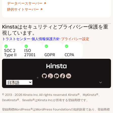
データベースサーバー
静的サイトサーバー
Kinstaはセキュリティとプライバシー保護を重
視しています。
トラストセンター
個人情報保護方針
プライバシー設定
SOC 2
ISO
Type II
27001
GDPR
CCPA
Kinsta
Kinsta
Kinsta
Kinsta
Kinsta
言
の
の
の
の
の
語
GitHub
X
YouTube
Facebook
LinkedIn
© 2013 - 2026 Kinsta Inc. All rights reserved.
Kinsta®、MyKinsta®、
の
ア
ペ
DevKinsta®、Sevalla®はKinsta Inc.が所有する登録商標です。
切
カ
ー
登録商標WordPress®はWordPress Foundationの知的財産であり、登録商標
り