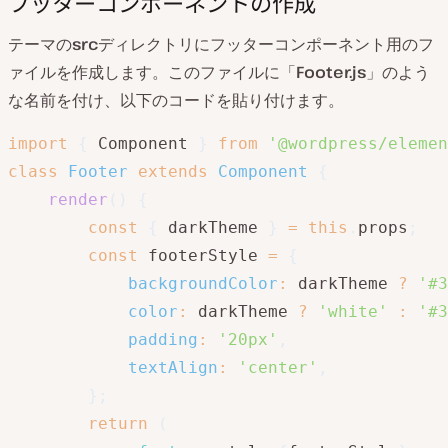
フッターコンポーネントの作成
テーマの
src
ディレクトリにフッターコンポーネント用のフ
ァイルを作成します。このファイルに「
Footer.js
」のよう
な名前を付け、以下のコードを貼り付けます。
import
{
 Component 
}
from
'@wordpress/elemen
class
Footer
extends
Component
{
render
(
)
{
const
{
 darkTheme 
}
=
this
.
props
;
const
 footerStyle 
=
{
backgroundColor
:
 darkTheme 
?
'#3
color
:
 darkTheme 
?
'white'
:
'#3
padding
:
'20px'
,
textAlign
:
'center'
,
}
;
return
(