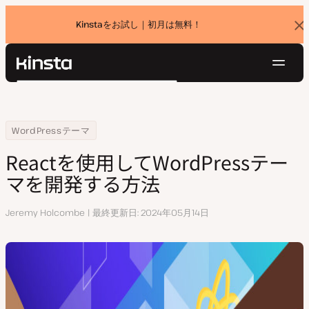
Kinstaをお試し｜初月は無料！
バ
ナ
ー
を
ナ
閉
Kinsta®
検
じ
ビ
プラットフォーム
る
索
ゲ
ソリューション
ログイン
無料でお試し
ー
Home
リソースセンター
Reactを使用してWordPressテーマを開発する方法
WordPressテーマ
価格設定
リソース
シ
Reactを使用してWordPressテー
お問い合わせ
ョ
マを開発する方法
ン
執
Jeremy Holcombe
最終更新日
2024年05月14日
筆