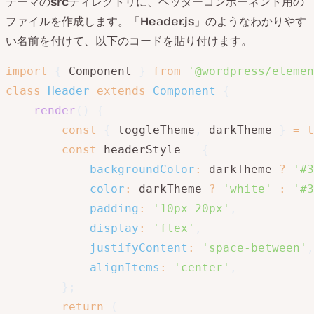
テーマの
src
ディレクトリに、ヘッダーコンポーネント用の
ファイルを作成します。「
Header.js
」のようなわかりやす
い名前を付けて、以下のコードを貼り付けます。
import
{
 Component 
}
from
'@wordpress/elemen
class
Header
extends
Component
{
render
(
)
{
const
{
 toggleTheme
,
 darkTheme 
}
=
t
const
 headerStyle 
=
{
backgroundColor
:
 darkTheme 
?
'#3
color
:
 darkTheme 
?
'white'
:
'#3
padding
:
'10px 20px'
,
display
:
'flex'
,
justifyContent
:
'space-between'
,
alignItems
:
'center'
,
}
;
return
(