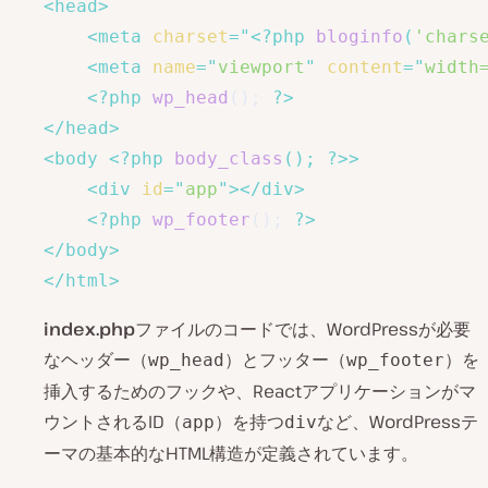
<
head
>
<
meta
charset
=
"
<?php
bloginfo
(
'chars
<
meta
name
=
"
viewport
"
content
=
"
width
<?php
wp_head
(
)
;
?>
</
head
>
<
body
<?php
body_class
(
)
;
?>
>
<
div
id
=
"
app
"
>
</
div
>
<?php
wp_footer
(
)
;
?>
</
body
>
</
html
>
index.php
ファイルのコードでは、WordPressが必要
なヘッダー（
）とフッター（
）を
wp_head
wp_footer
挿入するためのフックや、Reactアプリケーションがマ
ウントされるID（
）を持つ
など、WordPressテ
app
div
ーマの基本的なHTML構造が定義されています。