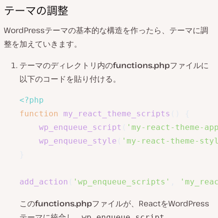
テーマの調整
WordPressテーマの基本的な構造を作ったら、テーマに調
整を加えていきます。
テーマのディレクトリ内の
functions.php
ファイルに
以下のコードを貼り付ける。
<?php
function
my_react_theme_scripts
(
)
{
wp_enqueue_script
(
'my-react-theme-ap
wp_enqueue_style
(
'my-react-theme-sty
}
add_action
(
'wp_enqueue_scripts'
,
'my_rea
この
functions.php
ファイルが、ReactをWordPress
テーマに統合し、
、
wp_enqueue_script