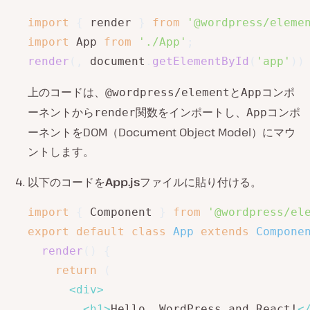
import
{
 render 
}
from
'@wordpress/eleme
import
 App 
from
'./App'
;
render
(
,
 document
.
getElementById
(
'app'
)
)
上のコードは、
と
コンポ
@wordpress/element
App
ーネントから
関数をインポートし、
コンポ
render
App
ーネントをDOM（Document Object Model）にマウ
ントします。
以下のコードを
App.js
ファイルに貼り付ける。
import
{
 Component 
}
from
'@wordpress/el
export
default
class
App
extends
Compone
render
(
)
{
return
(
<
div
>
<
h1
>
Hello, WordPress and React!
<