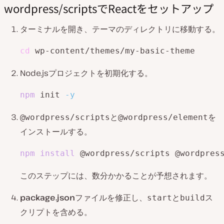
wordpress/scriptsでReactをセットアップ
ターミナルを開き、テーマのディレクトリに移動する。
cd
Node.jsプロジェクトを初期化する。
npm
 init 
-y
と
を
@wordpress/scripts
@wordpress/element
インストールする。
npm
install
 @wordpress/scripts @wordpres
このステップには、数分かかることが予想されます。
package.json
ファイルを修正し、
と
ス
start
build
クリプトを含める。