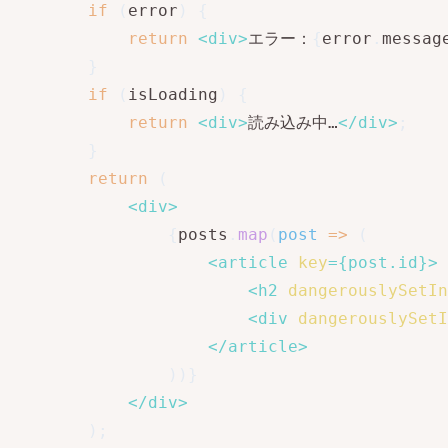
if
(
error
)
{
return
<
div
>
エラー：
{
error
.
messag
}
if
(
isLoading
)
{
return
<
div
>
読み込み中…
</
div
>
;
}
return
(
<
div
>
{
posts
.
map
(
post
=>
(
<
article
key
=
{
post
.
id
}
>
<
h2
dangerouslySetIn
<
div
dangerouslySetI
</
article
>
)
)
}
</
div
>
)
;