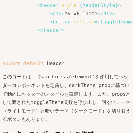
<
header
style
=
{
headerStyle
}
>
<
div
>
My WP Theme
</
div
>
<
button
onClick
=
{
toggleTheme
</
header
>
)
;
}
}
export
default
 Header
;
このコードは、
を使用してヘッ
'@wordpress/element'
ダーコンポーネントを定義し、
に基づい
darkTheme prop
て動的にヘッダーのスタイルを設定します。また、propsと
して渡された
関数を呼び出し、明るいテーマ
toggleTheme
（ライトモード）と暗いテーマ（ダークモード）を切り替え
るボタンもあります。