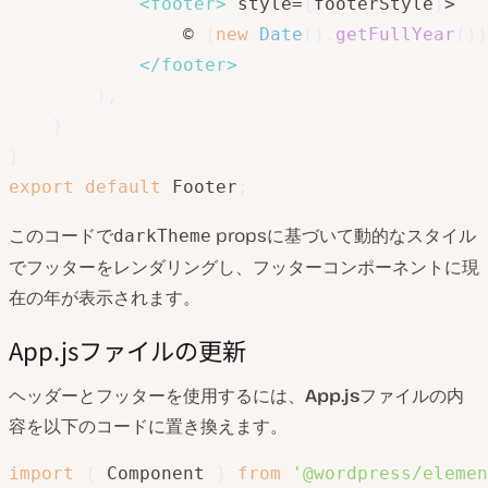
<
footer
>
 style=
{
footerStyle
}
>

                © 
{
new
Date
(
)
.
getFullYear
(
)
}
</
footer
>
)
;
}
}
export
default
 Footer
;
このコードで
propsに基づいて動的なスタイル
darkTheme
でフッターをレンダリングし、フッターコンポーネントに現
在の年が表示されます。
App.jsファイルの更新
ヘッダーとフッターを使用するには、
App.js
ファイルの内
容を以下のコードに置き換えます。
import
{
 Component 
}
from
'@wordpress/elemen