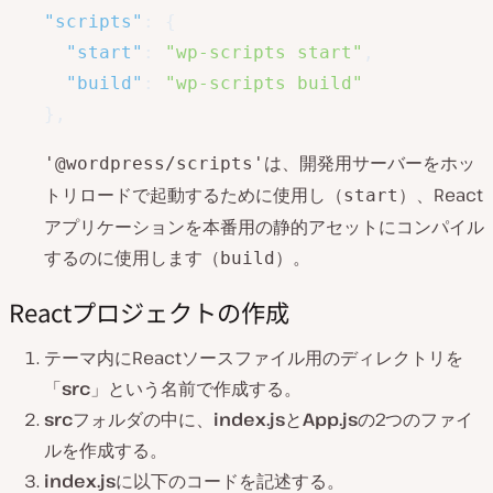
"scripts"
:
{
"start"
:
"wp-scripts start"
,
"build"
:
"wp-scripts build"
}
,
は、開発用サーバーをホッ
'@wordpress/scripts'
トリロードで起動するために使用し（
）、React
start
アプリケーションを本番用の静的アセットにコンパイル
するのに使用します（
）。
build
Reactプロジェクトの作成
テーマ内にReactソースファイル用のディレクトリを
「
src
」という名前で作成する。
src
フォルダの中に、
index.js
と
App.js
の2つのファイ
ルを作成する。
index.js
に以下のコードを記述する。