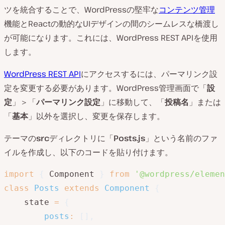
ツを統合することで、WordPressの堅牢な
コンテンツ管理
機能とReactの動的なUIデザインの間のシームレスな橋渡し
が可能になります。これには、WordPress REST APIを使用
します。
WordPress REST API
にアクセスするには、パーマリンク設
定を変更する必要があります。WordPress管理画面で「
設
定
」＞「
パーマリンク設定
」に移動して、「
投稿名
」または
「
基本
」以外を選択し、変更を保存します。
テーマの
src
ディレクトリに「
Posts.js
」という名前のファ
イルを作成し、以下のコードを貼り付けます。
import
{
 Component 
}
from
'@wordpress/elemen
class
Posts
extends
Component
{
    state 
=
{
posts
:
[
]
,