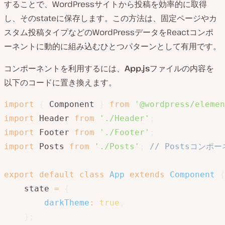
することで、WordPressサイトから投稿を効率的に取得
し、そのstateに保存します。この方法は、固定ページやカ
スタム投稿タイプなどのWordPressデータをReactコンポ
ーネントに動的に組み込むひとつパターンとして有用です。
コンポーネントを利用するには、
App.js
ファイルの内容を
以下のコードに置き換えます。
import
{
 Component 
}
from
'@wordpress/elemen
import
 Header 
from
'./Header'
;
import
 Footer 
from
'./Footer'
;
import
 Posts 
from
'./Posts'
;
// Postsコン
export
default
class
App
extends
Component
{
    state 
=
{
darkTheme
:
true
,
}
;