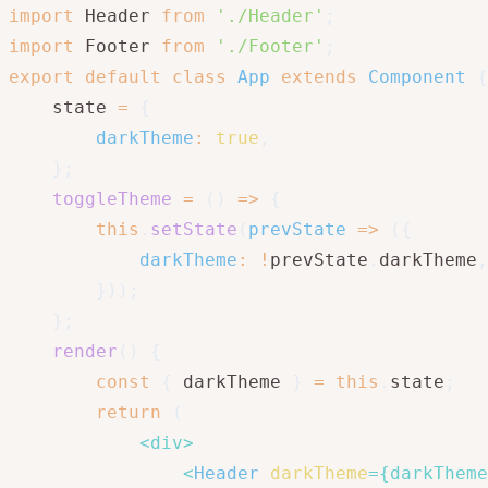
import
 Header 
from
'./Header'
;
import
 Footer 
from
'./Footer'
;
export
default
class
App
extends
Component
{
    state 
=
{
darkTheme
:
true
,
}
;
toggleTheme
=
(
)
=>
{
this
.
setState
(
prevState
=>
(
{
darkTheme
:
!
prevState
.
darkTheme
,
}
)
)
;
}
;
render
(
)
{
const
{
 darkTheme 
}
=
this
.
state
;
return
(
<
div
>
<
Header
darkTheme
=
{
darkTheme