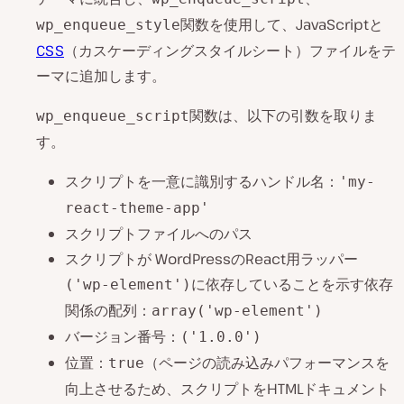
関数を使用して、JavaScriptと
wp_enqueue_style
CSS
（カスケーディングスタイルシート）ファイルをテ
ーマに追加します。
関数は、以下の引数を取りま
wp_enqueue_script
す。
スクリプトを一意に識別するハンドル名：
'my-
react-theme-app'
スクリプトファイルへのパス
スクリプトが WordPressのReact用ラッパー
に依存していることを示す依存
('wp-element')
関係の配列：
array('wp-element')
バージョン番号：
('1.0.0')
位置：
（ページの読み込みパフォーマンスを
true
向上させるため、スクリプトをHTMLドキュメント