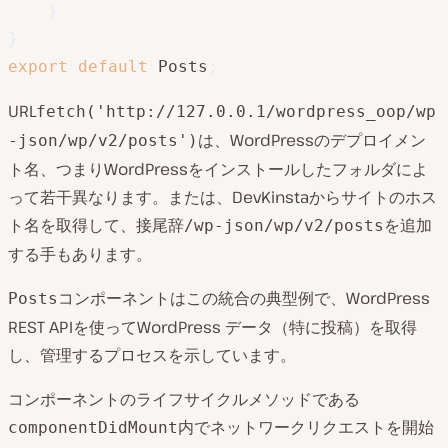
}
}
export
default
 Posts
;
URL
fetch('http://127.0.0.1/wordpress_oop/wp
は、WordPressのデプロイメン
-json/wp/v2/posts')
ト名、つまりWordPressをインストールしたフォルダによ
って若干異なります。または、DevKinstaからサイトのホス
ト名を取得して、接尾辞
を追加
/wp-json/wp/v2/posts
する手もあります。
コンポーネントはこの統合の典型例で、WordPress
Posts
REST APIを使ってWordPress データ（特に投稿）を取得
し、管理するプロセスを示しています。
コンポーネントのライフサイクルメソッドである
内でネットワークリクエストを開始
componentDidMount