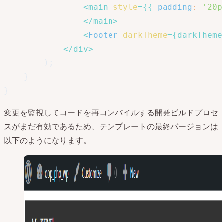
<
main
style
=
{
{
padding
:
'20p
</
main
>
<
Footer
darkTheme
=
{
darkTheme
</
div
>
)
;
}
}
変更を監視してコードを再コンパイルする開発ビルドプロセ
スがまだ有効であるため、テンプレートの最終バージョンは
以下のようになります。