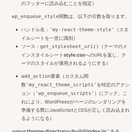
のフッターに読み込むことを指定）
関数は、以下の引数を取ります。
wp_enqueue_style
ハンドル名：
（スタ
'my-react-theme-style'
イルシートを一意に識別）
ソース：
（テーマのメ
get_stylesheet_uri()
インスタイルシート
style.css
へのURLを返し、テ
ーマのスタイルが適用されるようにする）
要素（カスタム関
add_action
数
を特定のアクシ
'my_react_theme_scripts'
ョン（
）にフック。こ
'wp_enqueue_scripts'
れにより、WordPressがページのレンダリングを
準備する際にJavaScriptとCSSが正しく読み込まれ
るようになる）
<your-theme-directory>/build/index.js
にある