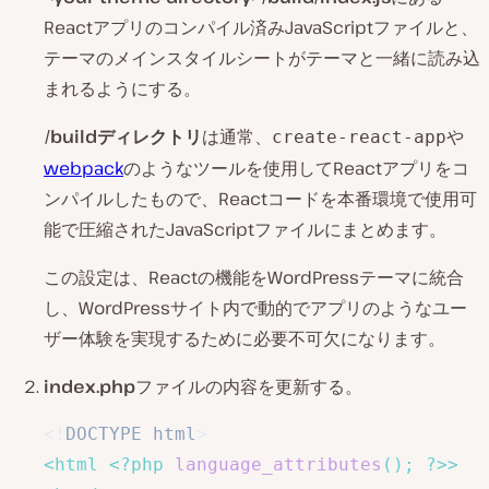
Reactアプリのコンパイル済みJavaScriptファイルと、
テーマのメインスタイルシートがテーマと一緒に読み込
まれるようにする。
/buildディレクトリ
は通常、
や
create-react-app
webpack
のようなツールを使用してReactアプリをコ
ンパイルしたもので、Reactコードを本番環境で使用可
能で圧縮されたJavaScriptファイルにまとめます。
この設定は、Reactの機能をWordPressテーマに統合
し、WordPressサイト内で動的でアプリのようなユー
ザー体験を実現するために必要不可欠になります。
index.php
ファイルの内容を更新する。
<!
DOCTYPE
html
>
<
html
<?php
language_attributes
(
)
;
?>
>