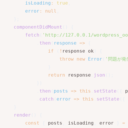
isLoading
:
true
,
error
:
null
,
}
;
componentDidMount
(
)
{
fetch
(
'http://127.0.0.1/wordpress_o
.
then
(
response
=>
{
if
(
!
response
.
ok
)
{
throw
new
Error
(
'問題が発
}
return
 response
.
json
(
)
;
}
)
.
then
(
posts
=>
this
.
setState
(
{
 p
.
catch
(
error
=>
this
.
setState
(
{
 
}
render
(
)
{
const
{
 posts
,
 isLoading
,
 error 
}
=