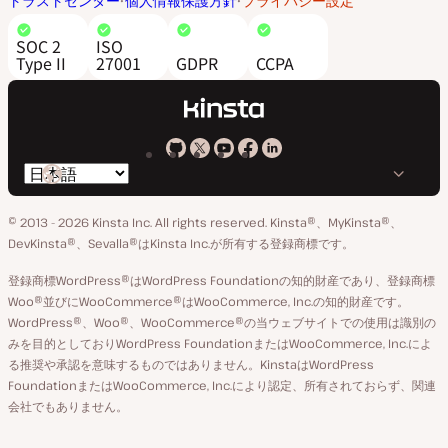
トラストセンター
個人情報保護方針
プライバシー設定
SOC 2
ISO
Type II
27001
GDPR
CCPA
Kinsta
Kinsta
Kinsta
Kinsta
Kinsta
言
の
の
の
の
の
語
GitHub
X
YouTube
Facebook
LinkedIn
© 2013 - 2026 Kinsta Inc. All rights reserved.
Kinsta®、MyKinsta®、
の
ア
ペ
DevKinsta®、Sevalla®はKinsta Inc.が所有する登録商標です。
切
カ
ー
登録商標WordPress®はWordPress Foundationの知的財産であり、登録商標
り
ウ
ジ
Woo®並びにWooCommerce®はWooCommerce, Inc.の知的財産です。
替
WordPress®、Woo®、WooCommerce®の当ウェブサイトでの使用は識別の
ン
え
みを目的としておりWordPress FoundationまたはWooCommerce, Inc.によ
ト
る推奨や承認を意味するものではありません。KinstaはWordPress
FoundationまたはWooCommerce, Inc.により認定、所有されておらず、関連
会社でもありません。