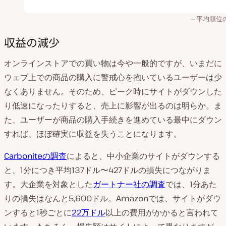
平均順位
収益の減少
オンラインストアでの買い物は今や一般的ですが、いまだに
ウェブ上での商品の購入に警戒心を抱いているユーザーは少
なくありません。そのため、ピーク時にサイトがダウンした
り低速になったりすると、売上に影響が出るのは明らか。ま
た、ユーザーが商品の購入手続きを進めている最中にダウン
すれば、ほぼ確実に収益を失うことになります。
Carboniteの調査
によると、中小企業のサイトがダウンする
と、1分につき平均137ドル〜427ドルの損失につながりま
す。大企業を対象とした
ガートナー社の調査
では、1分あた
りの損失はなんと5,600ドル。Amazonでは、サイトがダウ
ンすると1秒ごとに
22万ドル
以上の費用がかかると言われて