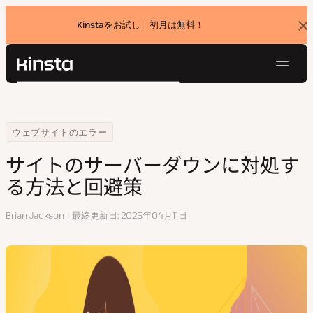
Kinstaをお試し｜初月は無料！
バ
ナ
ー
を
ナ
閉
Kinsta®
検
じ
ビ
プラットフォーム
る
索
ゲ
ソリューション
ログイン
無料でお試し
ー
Home
リソースセンター
サイトのサーバーダウンに対処する方法と回避策
ウェブサイトのエラー
価格設定
リソース
シ
サイトのサーバーダウンに対処す
お問い合わせ
ョ
る方法と回避策
ン
執
Brian Jackson
最終更新日
2025年04月11日
筆