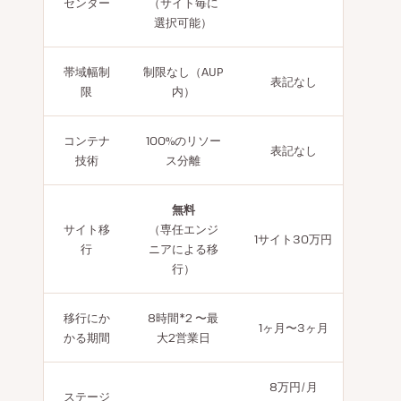
センター
（サイト毎に
選択可能）
帯域幅制
制限なし（AUP
表記なし
限
内）
コンテナ
100%のリソー
表記なし
技術
ス分離
無料
サイト移
（専任エンジ
1サイト30万円
行
ニアによる移
行）
移行にか
8時間*2 〜最
1ヶ月〜3ヶ月
かる期間
大2営業日
8万円/月
ステージ