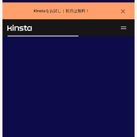
Kinstaをお試し｜初月は無料！
バ
ナ
ー
を
ナ
閉
Kinsta®
検
じ
ビ
プラットフォーム
る
索
ゲ
ソリューション
ログイン
無料でお試し
ー
価格設定
リソース
シ
お問い合わせ
ョ
ン