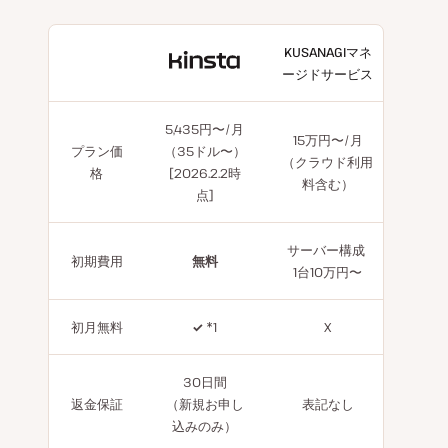
KUSANAGIマネ
With
ージドサービス
Kinsta
5,435円〜/月
15万円〜/月
プラン価
（35ドル〜）
（クラウド利用
格
[2026.2.2時
料含む）
点]
サーバー構成
初期費用
無料
1台10万円〜
初月無料
✓
*1
X
30日間
返金保証
（新規お申し
表記なし
込みのみ）