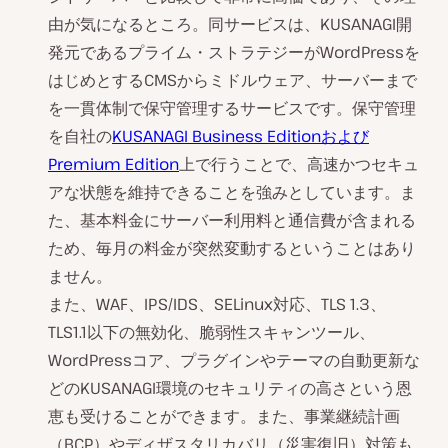
由が気になるところ。同サービスは、KUSANAGI開
発元であるプライム・ストラテジーがWordPressを
はじめとするCMSからミドルウェア、サーバーまで
を一貫体制で保守管理するサービスです。保守管理
を自社の
KUSANAGI Business Editionおよび
Premium Edition
上で行うことで、高速かつセキュ
アな状態を維持できることを強みとしています。ま
た、基本料金にサーバー利用料と通信費が含まれる
ため、毎月の料金が突然変動するということはあり
ません。
また、WAF、IPS/IDS、SELinux対応、TLS 1.3、
TLS1.1以下の無効化、脆弱性スキャンツール、
WordPressコア、プラグインやテーマの自動更新な
どのKUSANAGI環境のセキュリティの高さという恩
恵も受けることができます。また、事業継続計画
（BCP）やディザスタリカバリ（災害復旧）対策も