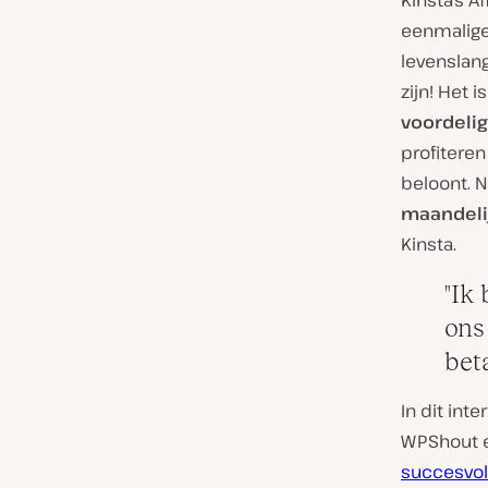
Kinsta’s A
eenmalige
levenslan
zijn! Het i
voordeli
profitere
beloont. 
maandeli
Kinsta.
Ik 
ons
bet
In dit int
WPShout 
succesvoll