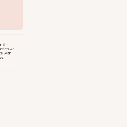
n for
ories. As
ks with
es.