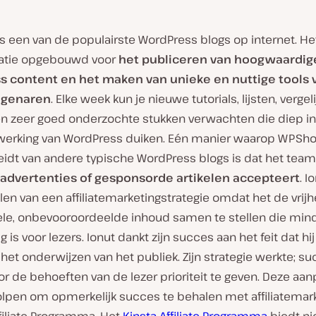
s een van de populairste WordPress blogs op internet. He
atie opgebouwd voor
het publiceren van hoogwaardig
 content en het maken van unieke en nuttige tools 
eigenaren
. Elke week kun je nieuwe tutorials, lijsten, verge
 en zeer goed onderzochte stukken verwachten die diep i
e werking van WordPress duiken. Eén manier waarop WPSho
idt van andere typische WordPress blogs is dat het tea
 advertenties of gesponsorde artikelen
accepteert
. I
en van een affiliatemarketingstrategie omdat het de vrijh
ele, onbevooroordeelde inhoud samen te stellen die min
g is voor lezers. Ionut dankt zijn succes aan het feit dat hij
 het onderwijzen van het publiek. Zijn strategie werkte; s
r de behoeften van de lezer prioriteit te geven. Deze aan
olpen om opmerkelijk succes te behalen met affiliatemar