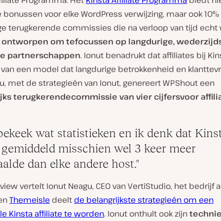
ffiliate Programma. Het
Kinsta Affiliate Programma
biedt ni
 bonussen voor elke WordPress verwijzing, maar ook 10%
ge terugkerende commissies die na verloop van tijd echt
s
ontworpen om te
focussen op langdurige, wederzijd
ge partnerschappen
. Ionut benadrukt dat affiliates bij Kin
n van een model dat langdurige betrokkenheid en klantte
Nu, met de strategieën van Ionut, genereert WPShout een
jks terugkerende
commissie
van vier cijfers
voor affil
bekeek wat statistieken en ik denk dat Kins
 gemiddeld misschien wel 3 keer meer
aalde dan elke andere host.
erview vertelt Ionut Neagu, CEO van VertiStudio, het bedrijf 
en
Themeisle
deelt
de belangrijkste strategieën om een
e Kinsta affiliate te worden
. Ionut onthult ook zijn
technie