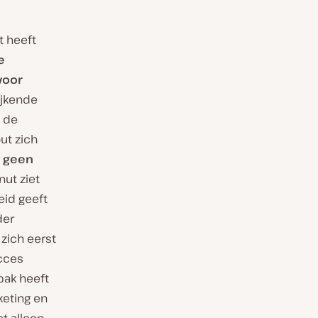
t heeft
e
voor
lijkende
n de
ut zich
m
geen
onut ziet
eid geeft
der
 zich eerst
ucces
pak heeft
keting en