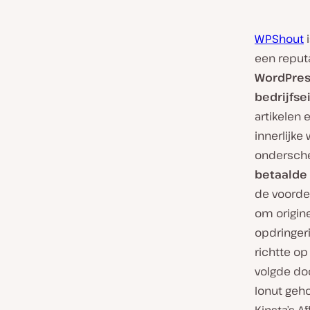
WPShout
i
een reput
WordPress
bedrijfs
artikelen
innerlijk
ondersche
betaalde
de voordel
om origin
opdringeri
richtte op
volgde doo
Ionut geh