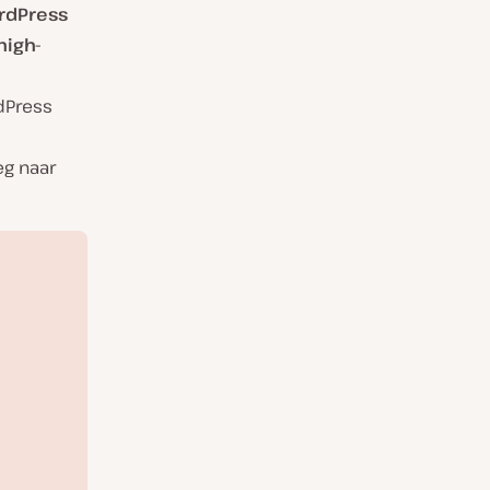
rdPress
high-
dPress
eg naar