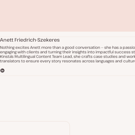
Anett Friedrich-Szekeres
Nothing excites Anett more than a good conversation — she has a passio
engaging with clients and turning their insights into impactful success st
Kinsta’s Multilingual Content Team Lead, she crafts case studies and wor
translators to ensure every story resonates across languages and cultur
L
i
n
V
k
i
e
d
d
e
I
o
n
a
f
s
p
e