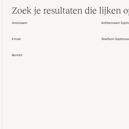
Zoek je resultaten die lijken 
Voornaam
Achternaam
(
opti
E-mail
Telefoon
(
optione
Bericht