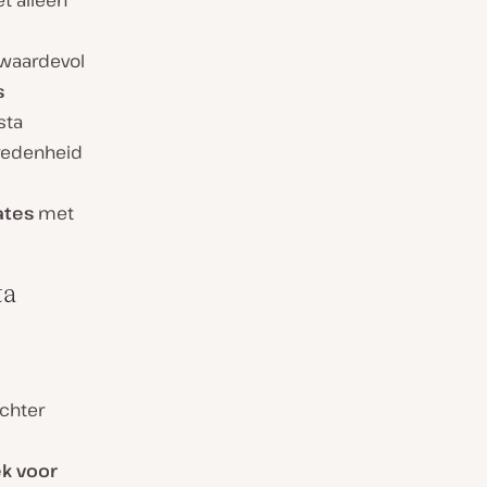
et alleen
 waardevol
s
sta
vredenheid
iates
met
ta
achter
k voor