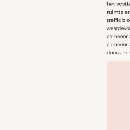
het vest
ruimte e
traffic b
waardevol
gemeensch
gemeensch
duurzame 