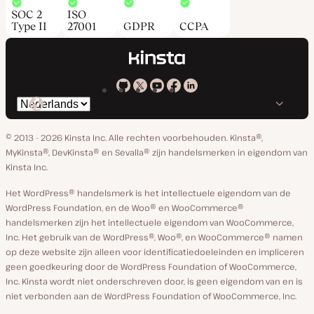
SOC 2
ISO
Type II
27001
GDPR
CCPA
Kinsta
Kinsta
Kinsta
Kinsta
Kinsta
Selecteer
op
op
op
op
op
taal
GitHub
X
YouTube
Facebook
Linkedin
© 2013 - 2026 Kinsta Inc. Alle rechten voorbehouden.
Kinsta®,
MyKinsta®, DevKinsta® en Sevalla® zijn handelsmerken in eigendom van
Kinsta Inc.
Het WordPress® handelsmerk is het intellectuele eigendom van de
WordPress Foundation, en de Woo® en WooCommerce®
handelsmerken zijn het intellectuele eigendom van WooCommerce,
Inc. Het gebruik van de WordPress®, Woo®, en WooCommerce® namen
op deze website zijn alleen voor identificatiedoeleinden en impliceren
geen goedkeuring door de WordPress Foundation of WooCommerce,
Inc. Kinsta wordt niet onderschreven door, is geen eigendom van en is
niet verbonden aan de WordPress Foundation of WooCommerce, Inc.