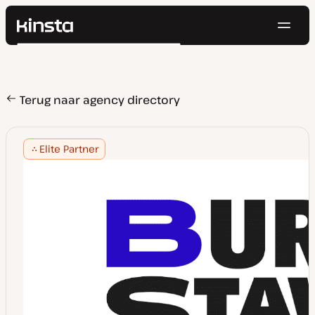
Navig
Kinsta®
Zoeken
Platform
Oplossingen
Inloggen
Probeer gratis
Prijzen
Terug naar agency directory
Bronnen
Contact
Elite Partner