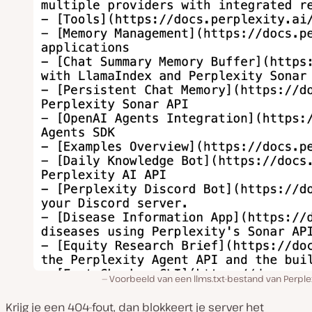
Voorbeeld van een llms.txt-bestand van Perplex
Krijg je een 404-fout, dan blokkeert je server het