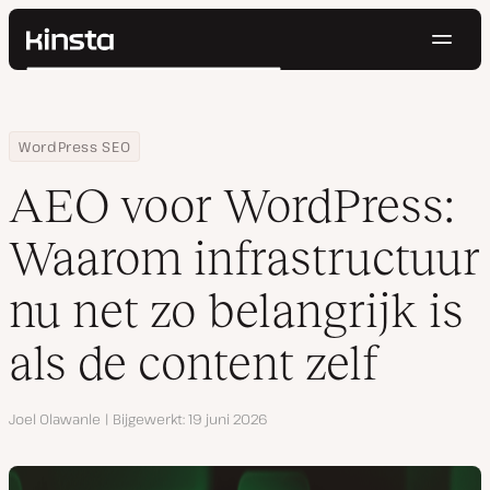
Navig
Kinsta®
Zoeken
Platform
Oplossingen
Inloggen
Probeer gratis
Home
Hulpbronnen
Blog
AEO voor WordPress: Waarom infrastructuur nu net zo belangrijk i
WordPress SEO
Prijzen
Bronnen
AEO voor WordPress:
Contact
Waarom infrastructuur
nu net zo belangrijk is
als de content zelf
Auteur
Joel Olawanle
Bijgewerkt
19 juni 2026