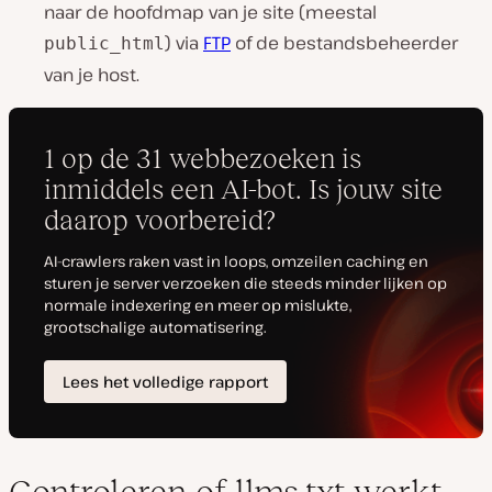
naar de hoofdmap van je site (meestal
) via
FTP
of de bestandsbeheerder
public_html
van je host.