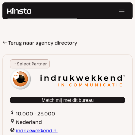
Navig
Kinsta®
Zoeken
Platform
Oplossingen
Inloggen
Probeer gratis
Prijzen
Terug naar agency directory
Bronnen
Contact
Select Partner
Match mij met dit bureau
10,000 - 25,000
Nederland
indrukwekkend.nl