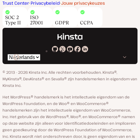
Trust Center
Privacybeleid
Jouw privacykeuzes
SOC 2
ISO
Type II
27001
GDPR
CCPA
Kinsta
Kinsta
Kinsta
Kinsta
Kinsta
Selecteer
op
op
op
op
op
taal
GitHub
X
YouTube
Facebook
Linkedin
© 2013 - 2026 Kinsta Inc. Alle rechten voorbehouden.
Kinsta®,
MyKinsta®, DevKinsta® en Sevalla® zijn handelsmerken in eigendom van
Kinsta Inc.
Het WordPress® handelsmerk is het intellectuele eigendom van de
WordPress Foundation, en de Woo® en WooCommerce®
handelsmerken zijn het intellectuele eigendom van WooCommerce,
Inc. Het gebruik van de WordPress®, Woo®, en WooCommerce® namen
op deze website zijn alleen voor identificatiedoeleinden en impliceren
geen goedkeuring door de WordPress Foundation of WooCommerce,
Inc. Kinsta wordt niet onderschreven door, is geen eigendom van en is