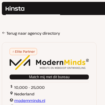
Kinsta®
Zoeken
Platform
Oplossingen
Inloggen
Prijzen
Terug naar agency directory
Bronnen
Contact
Elite Partner
Match mij met dit bureau
10,000 - 25,000
Nederland
modernminds.nl