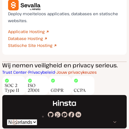
Deploy moeiteloos applicaties, databases en statische
websites.
Applicatie Hosting
Database Hosting
Statische Site Hosting
Wij nemen veiligheid en privacy serieus.
Trust Center
Privacybeleid
Jouw privacykeuzes
SOC 2
ISO
Type II
27001
GDPR
CCPA
Kinsta
Kinsta
Kinsta
Kinsta
Kinsta
Selecteer
op
op
op
op
op