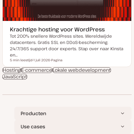
Krachtige hosting voor WordPress
Tot 200% snellere WordPress sites. Wereldwijde
datacenters. Gratis SSL en DDoS-bescherming.
24/7/365 support door experts. Stap over naar Kinsta
en…
5 min leestijd
1 juli 2026
Pagina
Leestijd
D
P
a
o
Hosting
E-commerce
Lokale webdevelopment
t
s
JavaScript
u
t
m
t
v
y
a
p
n
e
u
p
d
a
t
Producten
e
Use cases