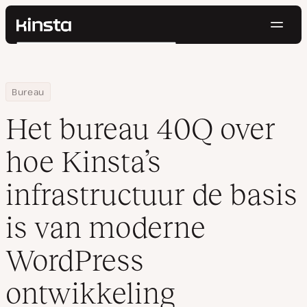
Navig
Kinsta®
Zoeken
Platform
Oplossingen
Inloggen
Probeer gratis
Home
Hulpbronnen
Blog
Het bureau 40Q over hoe Kinsta’s infrastructuur de basis is va
Bureau
Prijzen
Bronnen
Het bureau 40Q over
Contact
hoe Kinsta’s
infrastructuur de basis
is van moderne
WordPress
ontwikkeling