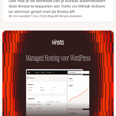
Leer hoe je de workflow van je bureau automatiseert
door Kinsta te koppelen aan Trello via GitHub Actions
en slimmer groeit met de Kinsta API.
18 min leestijd
7 mei 2026
Blog
API
Kinsta diensten
Leestijd
D
P
O
O
a
o
n
n
t
s
d
d
u
t
e
e
m
t
r
r
v
y
w
w
a
p
e
e
n
e
r
r
u
p
p
p
d
a
t
e