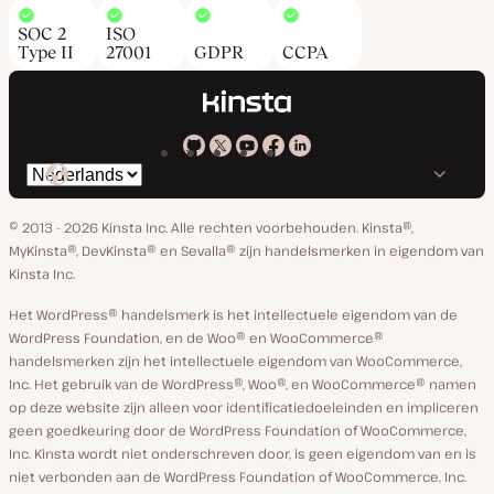
SOC 2
ISO
Type II
27001
GDPR
CCPA
Kinsta
Kinsta
Kinsta
Kinsta
Kinsta
Selecteer
op
op
op
op
op
taal
GitHub
X
YouTube
Facebook
Linkedin
© 2013 - 2026 Kinsta Inc. Alle rechten voorbehouden.
Kinsta®,
MyKinsta®, DevKinsta® en Sevalla® zijn handelsmerken in eigendom van
Kinsta Inc.
Het WordPress® handelsmerk is het intellectuele eigendom van de
WordPress Foundation, en de Woo® en WooCommerce®
handelsmerken zijn het intellectuele eigendom van WooCommerce,
Inc. Het gebruik van de WordPress®, Woo®, en WooCommerce® namen
op deze website zijn alleen voor identificatiedoeleinden en impliceren
geen goedkeuring door de WordPress Foundation of WooCommerce,
Inc. Kinsta wordt niet onderschreven door, is geen eigendom van en is
niet verbonden aan de WordPress Foundation of WooCommerce, Inc.