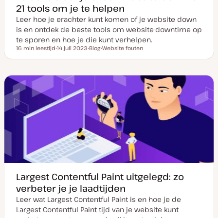
21 tools om je te helpen
Leer hoe je erachter kunt komen of je website down
is en ontdek de beste tools om website-downtime op
te sporen en hoe je die kunt verhelpen.
16 min leestijd
14 juli 2023
Blog
Website fouten
Leestijd
D
P
O
a
o
n
t
s
d
u
t
e
m
t
r
v
y
w
a
p
e
n
e
r
u
p
p
d
a
t
e
Largest Contentful Paint uitgelegd: zo
verbeter je je laadtijden
Leer wat Largest Contentful Paint is en hoe je de
Largest Contentful Paint tijd van je website kunt