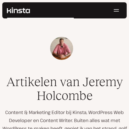
Navig
Kinsta®
Zoeken
Platform
Oplossingen
Inloggen
Probeer gratis
Prijzen
Bronnen
Contact
Artikelen van Jeremy
Holcombe
Content & Marketing Editor bij Kinsta, WordPress Web
Developer en Content Writer. Buiten alles wat met
WordPress te maken heeft, geniet ik van het strand, golf