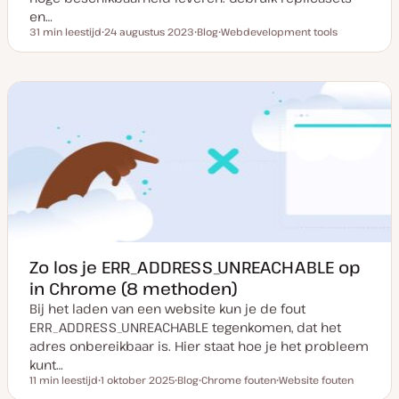
en…
31 min leestijd
24 augustus 2023
Blog
Webdevelopment tools
Leestijd
D
P
O
a
o
n
t
s
d
u
t
e
m
t
r
v
y
w
a
p
e
n
e
r
u
p
p
d
a
t
e
Zo los je ERR_ADDRESS_UNREACHABLE op
in Chrome (8 methoden)
Bij het laden van een website kun je de fout
ERR_ADDRESS_UNREACHABLE tegenkomen, dat het
adres onbereikbaar is. Hier staat hoe je het probleem
kunt…
11 min leestijd
1 oktober 2025
Blog
Chrome fouten
Website fouten
Leestijd
D
P
O
O