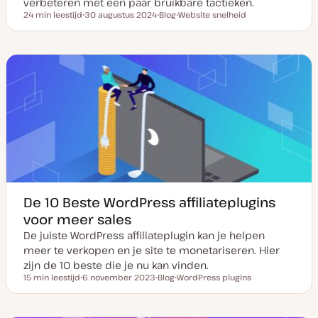
verbeteren met een paar bruikbare tactieken.
24 min leestijd
30 augustus 2024
Blog
Website snelheid
Leestijd
D
P
O
a
o
n
t
s
d
u
t
e
m
t
r
v
y
w
a
p
e
n
e
r
u
p
p
d
a
t
e
De 10 Beste WordPress affiliateplugins
voor meer sales
De juiste WordPress affiliateplugin kan je helpen
meer te verkopen en je site te monetariseren. Hier
zijn de 10 beste die je nu kan vinden.
15 min leestijd
6 november 2023
Blog
WordPress plugins
Leestijd
D
P
O
a
o
n
t
s
d
u
t
e