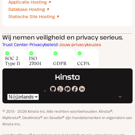
Applicatie Hosting
Database Hosting
Statische Site Hosting
Wij nemen veiligheid en privacy serieus.
Trust Center
Privacybeleid
Jouw privacykeuzes
SOC 2
ISO
Type II
27001
GDPR
CCPA
Kinsta
Kinsta
Kinsta
Kinsta
Kinsta
Selecteer
op
op
op
op
op
taal
GitHub
X
YouTube
Facebook
Linkedin
© 2013 - 2026 Kinsta Inc. Alle rechten voorbehouden.
Kinsta®,
MyKinsta®, DevKinsta® en Sevalla® zijn handelsmerken in eigendom van
Kinsta Inc.
Het WordPress® handelsmerk is het intellectuele eigendom van de