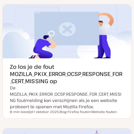
m
t
r
r
r
v
y
w
w
w
a
p
e
e
e
n
e
r
r
r
u
p
p
p
p
d
a
t
e
Zo los je de fout
MOZILLA_PKIX_ERROR_OCSP_RESPONSE_FOR
_CERT_MISSING op
De
MOZILLA_PKIX_ERROR_OCSP_RESPONSE_FOR_CERT_MISSI
NG foutmelding kan verschijnen als je een website
probeert te openen met Mozilla Firefox.
8 min leestijd
1 oktober 2025
Blog
Firefox fouten
Website fouten
Leestijd
D
P
O
O
a
o
n
n
t
s
d
d
u
t
e
e
m
t
r
r