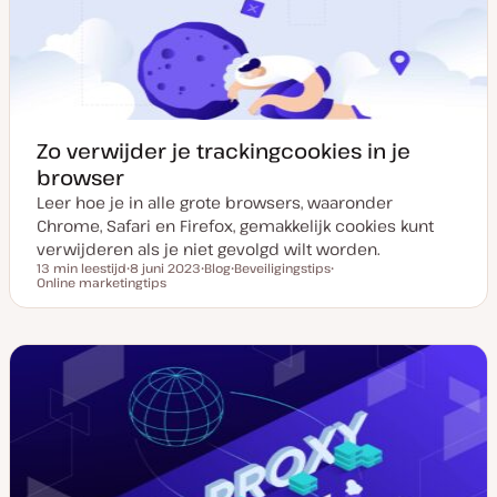
p
d
a
t
e
Zo verwijder je trackingcookies in je
browser
Leer hoe je in alle grote browsers, waaronder
Chrome, Safari en Firefox, gemakkelijk cookies kunt
verwijderen als je niet gevolgd wilt worden.
13 min leestijd
8 juni 2023
Blog
Beveiligingstips
Leestijd
Online marketingtips
D
P
O
O
a
o
n
n
t
s
d
d
u
t
e
e
m
t
r
r
v
y
w
w
a
p
e
e
n
e
r
r
u
p
p
p
d
a
t
e