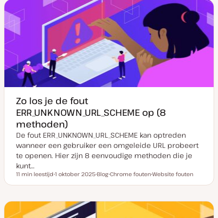
m
t
r
v
y
w
a
p
e
n
e
r
u
p
p
d
a
t
e
Zo los je de fout
ERR_UNKNOWN_URL_SCHEME op (8
methoden)
De fout ERR_UNKNOWN_URL_SCHEME kan optreden
wanneer een gebruiker een omgeleide URL probeert
te openen. Hier zijn 8 eenvoudige methoden die je
kunt…
11 min leestijd
1 oktober 2025
Blog
Chrome fouten
Website fouten
Leestijd
D
P
O
O
a
o
n
n
t
s
d
d
u
t
e
e
m
t
r
r
v
y
w
w