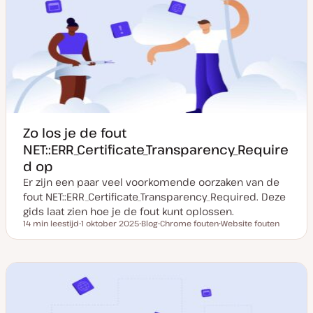
v
y
w
w
a
p
e
e
n
e
r
r
u
p
p
p
d
a
t
e
Zo los je de fout
NET::ERR_Certificate_Transparency_Require
d op
Er zijn een paar veel voorkomende oorzaken van de
fout NET::ERR_Certificate_Transparency_Required. Deze
gids laat zien hoe je de fout kunt oplossen.
14 min leestijd
1 oktober 2025
Blog
Chrome fouten
Website fouten
Leestijd
D
P
O
O
a
o
n
n
t
s
d
d
u
t
e
e
m
t
r
r
v
y
w
w
a
p
e
e
n
e
r
r
u
p
p