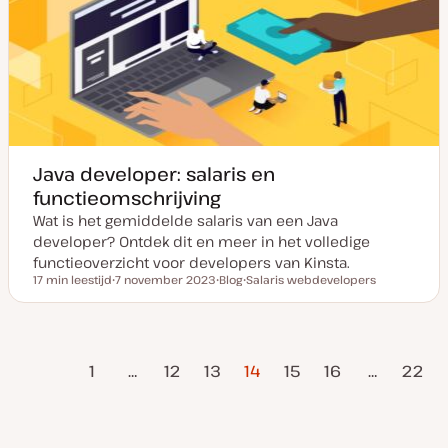
a
p
e
e
n
e
r
r
u
p
p
p
d
a
t
e
Java developer: salaris en
functieomschrijving
Wat is het gemiddelde salaris van een Java
developer? Ontdek dit en meer in het volledige
functieoverzicht voor developers van Kinsta.
17 min leestijd
7 november 2023
Blog
Salaris webdevelopers
Leestijd
D
P
O
a
o
n
t
s
d
u
t
e
m
t
r
rige
Berichten
v
y
w
1
…
12
13
14
15
16
…
22
a
p
e
pagina
n
e
r
Volgende
u
p
paginering
p
pagina
d
a