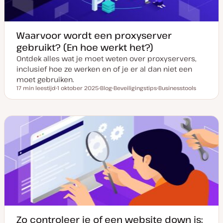
Waarvoor wordt een proxyserver
gebruikt? (En hoe werkt het?)
Ontdek alles wat je moet weten over proxyservers,
inclusief hoe ze werken en of je er al dan niet een
moet gebruiken.
17 min leestijd
1 oktober 2025
Blog
Beveiligingstips
Businesstools
Leestijd
D
P
O
O
a
o
n
n
t
s
d
d
u
t
e
e
m
t
r
r
v
y
w
w
a
p
e
e
n
e
r
r
u
p
p
p
d
a
t
e
Zo controleer je of een website down is: