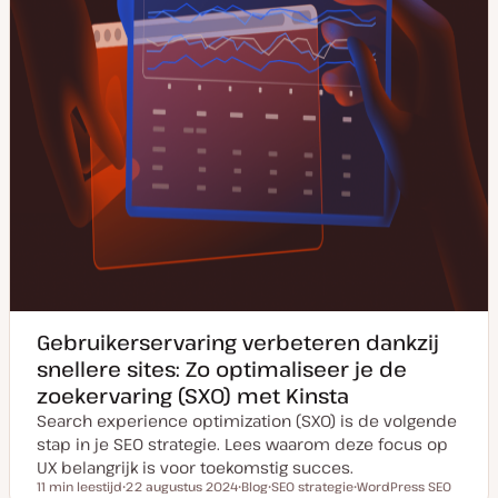
Gebruikerservaring verbeteren dankzij
snellere sites: Zo optimaliseer je de
zoekervaring (SXO) met Kinsta
Search experience optimization (SXO) is de volgende
stap in je SEO strategie. Lees waarom deze focus op
UX belangrijk is voor toekomstig succes.
11 min leestijd
22 augustus 2024
Blog
SEO strategie
WordPress SEO
Leestijd