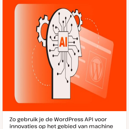
a
p
e
e
n
e
r
r
u
p
p
p
d
a
t
e
Zo gebruik je de WordPress API voor
innovaties op het gebied van machine