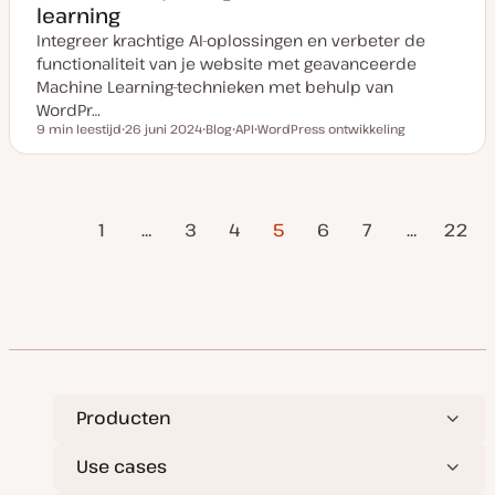
learning
Integreer krachtige AI-oplossingen en verbeter de
functionaliteit van je website met geavanceerde
Machine Learning-technieken met behulp van
WordPr…
9 min leestijd
26 juni 2024
Blog
API
WordPress ontwikkeling
Leestijd
D
P
O
O
a
o
n
n
t
s
d
d
u
t
e
e
m
t
r
r
rige
Berichten
v
y
w
w
1
…
3
4
5
6
7
…
22
a
p
e
e
pagina
n
e
r
r
Volgende
u
p
p
paginering
p
pagina
d
a
t
e
Producten
Use cases