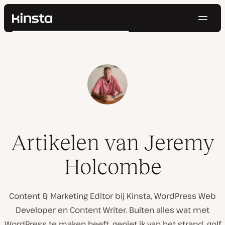
Navig
Kinsta®
Zoeken
Platform
Oplossingen
Inloggen
Probeer gratis
Prijzen
Bronnen
Contact
Artikelen van Jeremy
Holcombe
Content & Marketing Editor bij Kinsta, WordPress Web
Developer en Content Writer. Buiten alles wat met
WordPress te maken heeft, geniet ik van het strand, golf