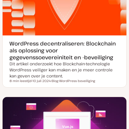
WordPress decentraliseren: Blockchain
als oplossing voor
gegevenssoevereiniteit en -beveiliging
Dit artikel onderzoekt hoe Blockchain-technologie
WordPress veiliger kan maken en je meer controle
kan geven over je content.
8 min leestijd
10 juli 2024
Blog
WordPress beveiliging
Leestijd
D
P
O
a
o
n
t
s
d
u
t
e
m
t
r
v
y
w
a
p
e
n
e
r
u
p
p
d
a