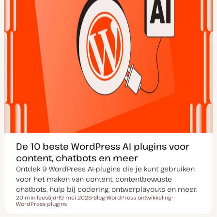
De 10 beste WordPress AI plugins voor
content, chatbots en meer
Ontdek 9 WordPress AI-plugins die je kunt gebruiken
voor het maken van content, contentbewuste
chatbots, hulp bij codering, ontwerplayouts en meer.
20 min leestijd
19 mei 2026
Blog
WordPress ontwikkeling
Leestijd
WordPress plugins
D
P
O
O
a
o
n
n
t
s
d
d