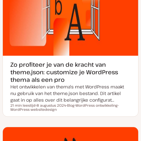
Zo profiteer je van de kracht van
theme.json: customize je WordPress
thema als een pro
Het ontwikkelen van thema's met WordPress maakt
nu gebruik van het theme.json bestand. Dit artikel
gaat in op alles over dit belangrijke configurat…
21 min leestijd
8 augustus 2024
Blog
WordPress ontwikkeling
Leestijd
WordPress websitedesign
D
P
O
O
a
o
n
n
t
s
d
d
u
t
e
e
m
t
r
r
v
y
w
w
a
p
e
e
n
e
r
r