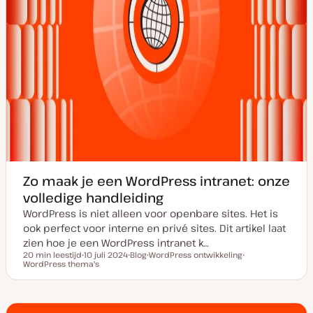
Zo maak je een WordPress intranet: onze
volledige handleiding
WordPress is niet alleen voor openbare sites. Het is
ook perfect voor interne en privé sites. Dit artikel laat
zien hoe je een WordPress intranet k…
20 min leestijd
10 juli 2024
Blog
WordPress ontwikkeling
Leestijd
WordPress thema's
D
P
O
O
a
o
n
n
t
s
d
d
u
t
e
e
m
t
r
r
v
y
w
w