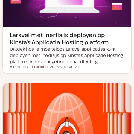
t
e
Laravel met Inertia.js deployen op
Kinsta’s Applicatie Hosting platform
Ontdek hoe je moeiteloos Laravel-applicaties kunt
deployen met Inertia.js op Kinsta's Applicatie Hosting
platform in deze uitgebreide handleiding!
8 min leestijd
1 oktober 2025
Blog
Laravel
Leestijd
D
P
O
a
o
n
t
s
d
u
t
e
m
t
r
v
y
w
a
p
e
n
e
r
u
p
p
d
a
t
e