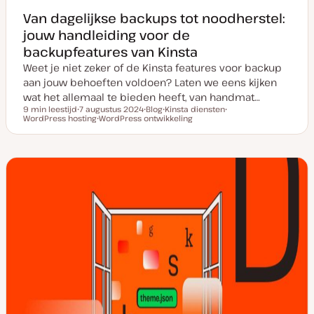
Van dagelijkse backups tot noodherstel:
jouw handleiding voor de
backupfeatures van Kinsta
Weet je niet zeker of de Kinsta features voor backup
aan jouw behoeften voldoen? Laten we eens kijken
wat het allemaal te bieden heeft, van handmat…
9 min leestijd
7 augustus 2024
Blog
Kinsta diensten
Leestijd
WordPress hosting
D
WordPress ontwikkeling
P
O
O
a
O
o
n
n
t
n
s
d
d
u
d
t
e
e
m
e
t
r
r
v
r
y
w
w
a
w
p
e
e
n
e
e
r
r
u
r
p
p
p
p
d
a
t
e