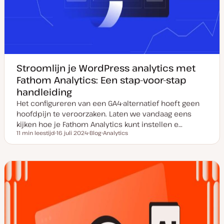
Stroomlijn je WordPress analytics met
Fathom Analytics: Een stap-voor-stap
handleiding
Het configureren van een GA4-alternatief hoeft geen
hoofdpijn te veroorzaken. Laten we vandaag eens
kijken hoe je Fathom Analytics kunt instellen e…
11 min leestijd
16 juli 2024
Blog
Analytics
Leestijd
D
P
O
a
o
n
t
s
d
u
t
e
m
t
r
v
y
w
a
p
e
n
e
r
u
p
p
d
a
t
e