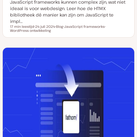
JavaScript frameworks kunnen complex zijn, wat niet
ideaal is voor webdesign. Leer hoe de HTMX
bibliotheek dé manier kan zijn om JavaScript te
impl…
17 min leestijd
24 juli 2024
Blog
JavaScript frameworks
Leestijd
WordPress ontwikkeling
D
P
O
O
a
o
n
n
t
s
d
d
u
t
e
e
m
t
r
r
v
y
w
w
a
p
e
e
n
e
r
r
u
p
p
p
d
a
t
e