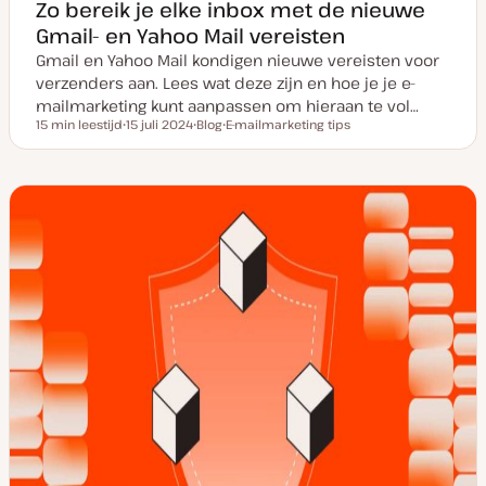
Zo bereik je elke inbox met de nieuwe
Gmail- en Yahoo Mail vereisten
Gmail en Yahoo Mail kondigen nieuwe vereisten voor
verzenders aan. Lees wat deze zijn en hoe je je e-
mailmarketing kunt aanpassen om hieraan te vol…
15 min leestijd
15 juli 2024
Blog
E-mailmarketing tips
Leestijd
D
P
O
a
o
n
t
s
d
u
t
e
m
t
r
v
y
w
a
p
e
n
e
r
u
p
p
d
a
t
e