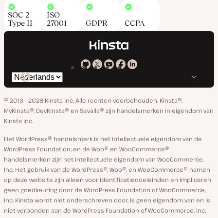
SOC 2
ISO
Type II
27001
GDPR
CCPA
Kinsta
Kinsta
Kinsta
Kinsta
Kinsta
Selecteer
op
op
op
op
op
taal
GitHub
X
YouTube
Facebook
Linkedin
© 2013 - 2026 Kinsta Inc. Alle rechten voorbehouden.
Kinsta®,
MyKinsta®, DevKinsta® en Sevalla® zijn handelsmerken in eigendom van
Kinsta Inc.
Het WordPress® handelsmerk is het intellectuele eigendom van de
WordPress Foundation, en de Woo® en WooCommerce®
handelsmerken zijn het intellectuele eigendom van WooCommerce,
Inc. Het gebruik van de WordPress®, Woo®, en WooCommerce® namen
op deze website zijn alleen voor identificatiedoeleinden en impliceren
geen goedkeuring door de WordPress Foundation of WooCommerce,
Inc. Kinsta wordt niet onderschreven door, is geen eigendom van en is
niet verbonden aan de WordPress Foundation of WooCommerce, Inc.