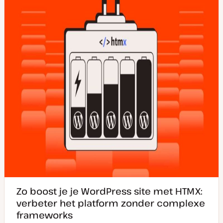
u
p
p
p
d
a
t
e
Zo boost je je WordPress site met HTMX:
verbeter het platform zonder complexe
frameworks