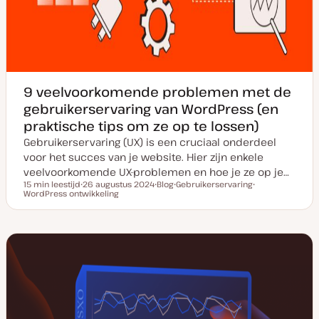
9 veelvoorkomende problemen met de
gebruikerservaring van WordPress (en
praktische tips om ze op te lossen)
Gebruikerservaring (UX) is een cruciaal onderdeel
voor het succes van je website. Hier zijn enkele
veelvoorkomende UX-problemen en hoe je ze op je…
15 min leestijd
26 augustus 2024
Blog
Gebruikerservaring
Leestijd
WordPress ontwikkeling
D
P
O
O
a
o
n
n
t
s
d
d
u
t
e
e
m
t
r
r
v
y
w
w
a
p
e
e
n
e
r
r
u
p
p
p
d
a
t
e