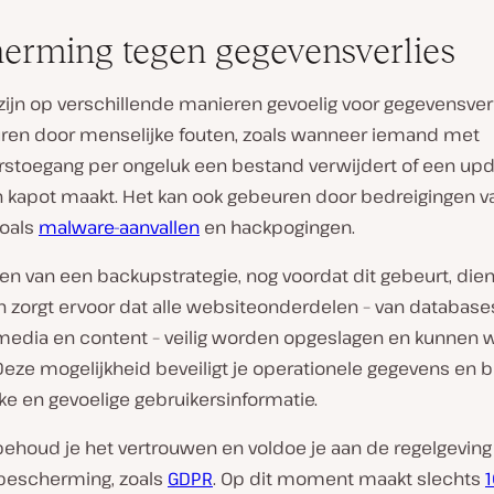
erming tegen gegevensverlies
ijn op verschillende manieren gevoelig voor gegevensverli
ren door menselijke fouten, zoals wanneer iemand met
stoegang per ongeluk een bestand verwijdert of een up
n kapot maakt. Het kan ook gebeuren door bedreigingen v
zoals
malware-aanvallen
en hackpogingen.
len van een backupstrategie, nog voordat dit gebeurt, dien
n zorgt ervoor dat alle websiteonderdelen – van database
 media en content – veilig worden opgeslagen en kunnen
 Deze mogelijkheid beveiligt je operationele gegevens en
ke en gevoelige gebruikersinformatie.
behoud je het vertrouwen en voldoe je aan de regelgeving
bescherming, zoals
GDPR
. Op dit moment maakt slechts