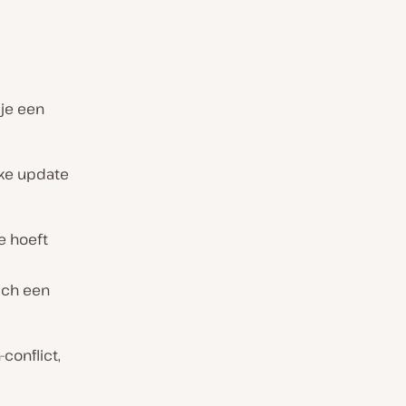
je een
elke update
te hoeft
sch een
conflict,