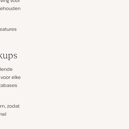
ving voor
e behouden
eatures
kups
llende
voor elke
atabases
rm, zodat
nel