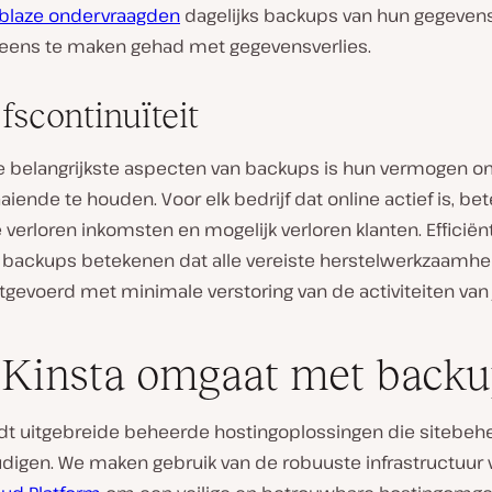
blaze ondervraagden
dagelijks backups van hun gegeven
 eens te maken gehad met gegevensverlies.
fscontinuïteit
e belangrijkste aspecten van backups is hun vermogen o
aaiende te houden. Voor elk bedrijf dat online actief is, be
erloren inkomsten en mogelijk verloren klanten. Efficiën
backups betekenen dat alle vereiste herstelwerkzaamhe
gevoerd met minimale verstoring van de activiteiten van j
Kinsta omgaat met backu
edt uitgebreide beheerde hostingoplossingen die sitebeh
digen. We maken gebruik van de robuuste infrastructuur 