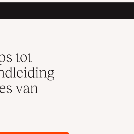
de backupfeatures van Kinsta
ps tot
ndleiding
es van