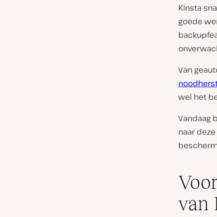
Kinsta sn
goede wer
backupfea
onverwach
Van geaut
noodherst
wel het bel
Vandaag b
naar deze
bescherm
Voor
van 