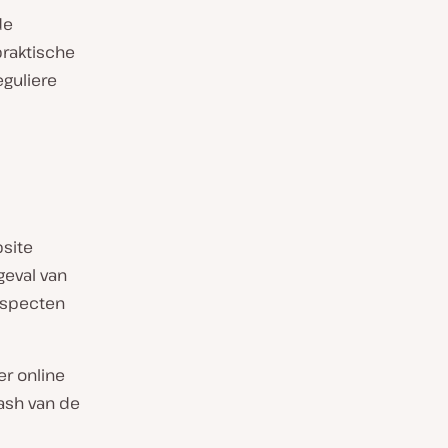
de
praktische
eguliere
bsite
geval van
 aspecten
er online
ash van de