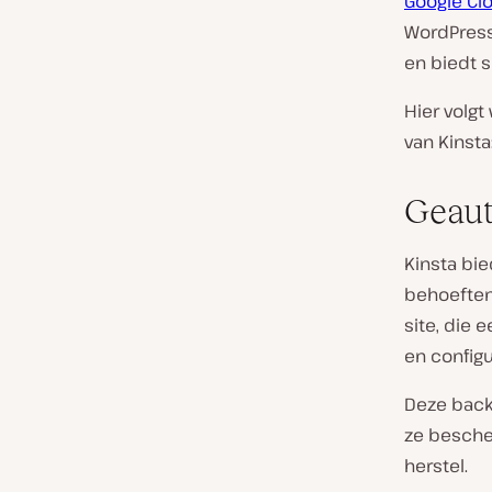
Google Cl
WordPress 
en biedt s
Hier volg
van Kinsta
Geaut
Kinsta bi
behoeften
site, die
en configu
Deze back
ze bescher
herstel.