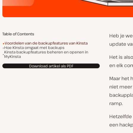
Table of Contents
Heb je we
Voordelen van de backupfeatures van Kinsta
update van
Hoe Kinsta omgaat met backups
Kinsta backupfeatures beheren en openen in
MyKinsta
Het is als
en elk co
Download artikel als PDF
Maar het h
niet meer 
backuppla
ramp.
Hetzelfde 
een hackp