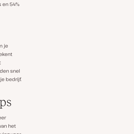
s en 54%
m je
tekent
t
den snel
e bedrijf.
ps
eer
van het