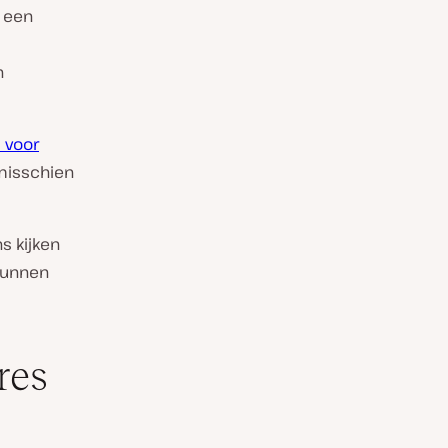
n een
n
 voor
 misschien
s kijken
 kunnen
res