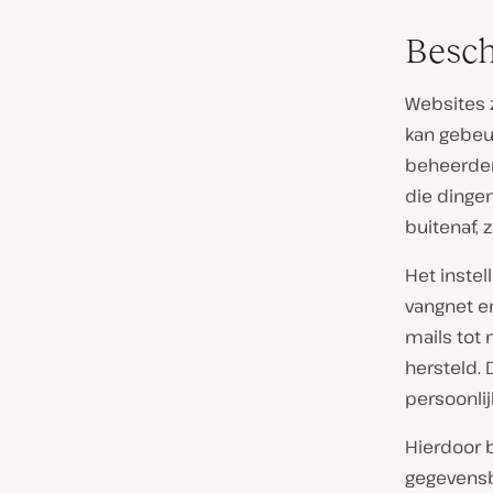
Besch
Websites z
kan gebeu
beheerder
die dinge
buitenaf, 
Het instel
vangnet e
mails tot
hersteld.
persoonlij
Hierdoor 
gegevens