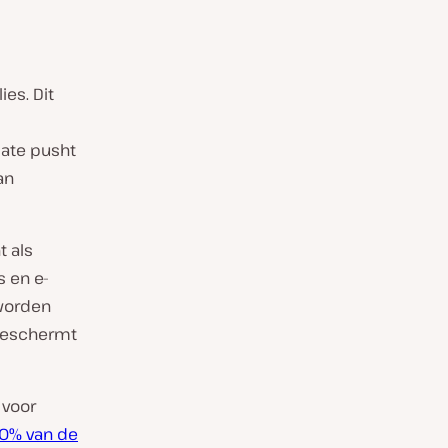
es. Dit
date pusht
an
t als
s en e-
 worden
 beschermt
 voor
10% van de