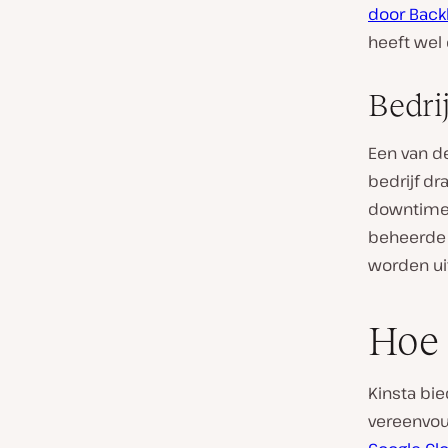
door Back
heeft wel
Bedrij
Een van d
bedrijf dr
downtime v
beheerde 
worden uit
Hoe 
Kinsta bi
vereenvou