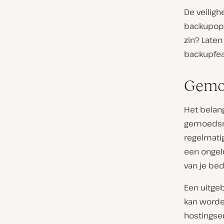
De veiligh
backupopl
zin? Laten
backupfea
Gemoe
Het belan
gemoedsru
regelmati
een ongelu
van je bedr
Een uitge
kan worde
hostingse