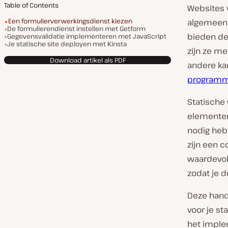
Table of Contents
Websites v
Een formulierverwerkingsdienst kiezen
algemeen 
De formulierendienst instellen met Getform
bieden de
Gegevensvalidatie implementeren met JavaScript
Je statische site deployen met Kinsta
zijn ze me
Download artikel als PDF
andere ka
programm
Statische
elementen 
nodig hebb
zijn een 
waardevol
zodat je d
Deze hand
voor je st
het imple