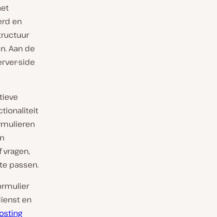
het
erd en
tructuur
n. Aan de
rver-side
tieve
ionaliteit
ormulieren
en
 vragen,
te passen.
ormulier
dienst en
Hosting