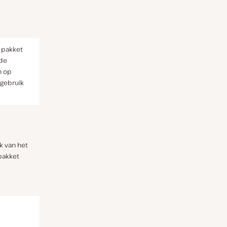
s pakket
lde
n op
 gebruik
jk van het
pakket