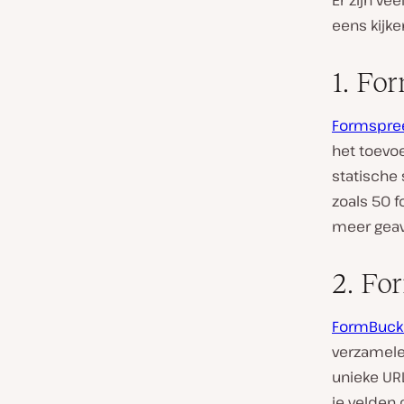
Er zijn ve
eens kijke
1. Fo
Formspre
het toevo
statische 
zoals 50 
meer geav
2. Fo
FormBuck
verzamelen
unieke UR
je velden 