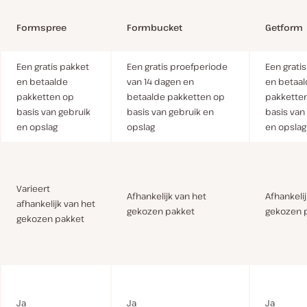
Formspree
Formbucket
Getform
Een gratis pakket
Een gratis proefperiode
Een grati
en betaalde
van 14 dagen en
en betaa
pakketten op
betaalde pakketten op
pakkette
basis van gebruik
basis van gebruik en
basis van
en opslag
opslag
en opslag
Varieert
Afhankelijk van het
Afhankeli
afhankelijk van het
gekozen pakket
gekozen 
gekozen pakket
Ja
Ja
Ja