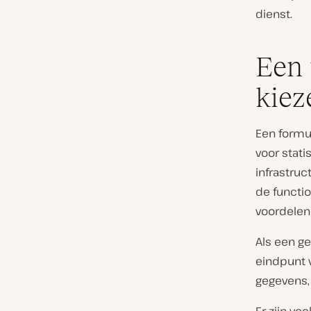
dienst.
Een 
kiez
Een formu
voor stati
infrastruc
de functio
voordelen 
Als een ge
eindpunt 
gegevens, 