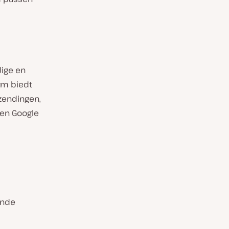
dige en
rm biedt
nzendingen,
 en Google
ande