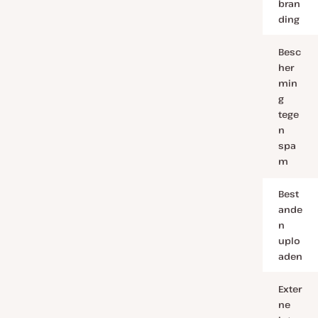
bran
ding
Besc
her
min
g
tege
n
spa
m
Best
ande
n
uplo
aden
Exter
ne