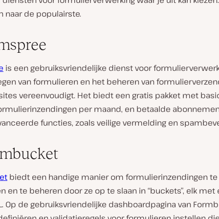
el diensten voor formulierverwerking waar je uit kan kiezen
n naar de populairste.
rmspree
e
is een gebruiksvriendelijke dienst voor formulierverwerk
egen van formulieren en het beheren van formulierverze
sites vereenvoudigt. Het biedt een gratis pakket met basic
formulierinzendingen per maand, en betaalde abonneme
anceerde functies, zoals veilige vermelding en spambevei
rmbucket
et
biedt een handige manier om formulierinzendingen te
 en te beheren door ze op te slaan in “buckets”, elk met
L. Op de gebruiksvriendelijke dashboardpagina van Form
definiëren en validatieregels voor formulieren instellen d