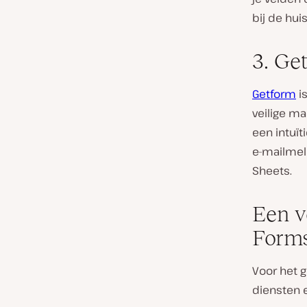
bij de huis
3. Ge
Getform
i
veilige ma
een intuït
e-mailmel
Sheets.
Een v
Forms
Voor het 
diensten 