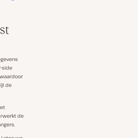
st
gegevens
-side
, waardoor
ijl de
et
erwerkt de
angers.