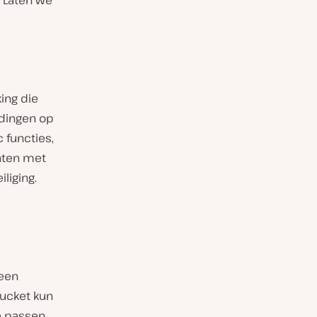
. Laten we
ing die
ndingen op
 functies,
nten met
liging.
 een
bucket kun
ie passen