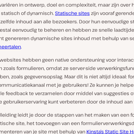
ariëren in ontwerp, doel en complexiteit, maar zijn over 
statisch of dynamisch.
Statische sites
zijn vooraf gerend
zelfde inhoud aan alle bezoekers. Door hun eenvoudige s
estal eenvoudig te beheren en hebben ze snelle laadtijde
nt genereren dynamische sites inhoud met behulp van se
eertalen
.
 websites hebben geen native ondersteuning voor interac
zoals formulieren, omdat ze server-side verwerkingsfunct
en, zoals gegevensopslag. Maar dit is niet altijd ideaal: f
communicatiekanaal met je gebruikers! Ze kunnen je help
le feedback te verzamelen door middel van suggesties of
e gebruikerservaring kunt verbeteren door de inhoud aan 
leiding leidt je door de stappen van het maken van een f
atische site, het toevoegen van een formulierverwerkings
menteren van je site met behulp van
Kinsta’s Static Site 