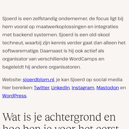
Sjoerd is een zelfstandig ondernemer, de focus ligt bij
hem vooral op maatwerkoplossingen en integraties
met backend systemen. Sjoerd is een old-skool
techneut, waarbij zijn kennis verder gaat dan alleen het
softwarematige. Daarnaast is hij ook actief als
organisator van verschillende WordCamps en
begeleidt hij andere organisatoren.
Website:
sjoerdblom.nl
, je kan Sjoerd op social media
hier bereiken:
Twitter
,
LinkedIn
,
Instagram
,
Mastodon
en
WordPress
.
Wat is je achtergrond en
hoe ben je voor het eerst