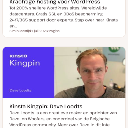
Krachtige hosting voor WordPress
Tot 200% snellere WordPress sites. Wereldwijde
datacenters. Gratis SSL en DDoS-bescherming.
24/7/365 support door experts. Stap over naar Kinsta
en…
5 min leestijd
1 juli 2026
Pagina
Leestijd
D
P
a
o
t
s
u
t
m
t
v
y
a
p
n
e
u
p
d
a
t
e
Kinsta Kingpin: Dave Loodts
Dave Loodts is een creatieve maker en oprichter van
Davel en Woofers, en onderdeel van de Belgische
WordPress community. Meer over Dave in dit inte…